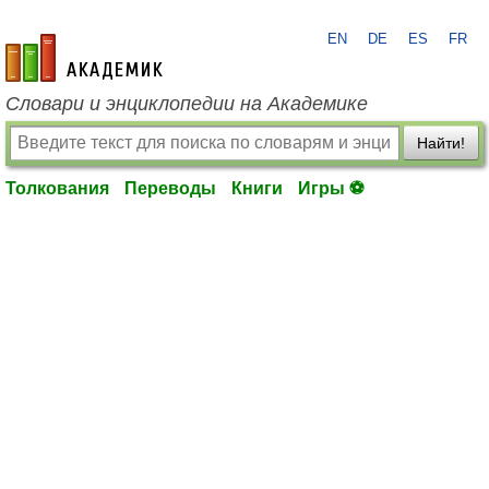
EN
DE
ES
FR
academic.ru
Словари и энциклопедии на Академике
Найти!
Толкования
Переводы
Книги
Игры ⚽