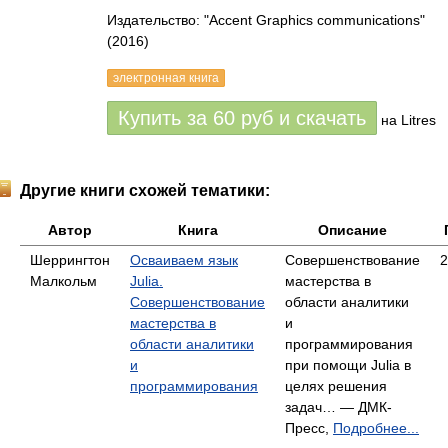
Издательство: "Accent Graphics communications"
(2016)
электронная книга
Купить за
60
руб
и скачать
на Litres
Другие книги схожей тематики:
Автор
Книга
Описание
Шеррингтон
Осваиваем язык
Совершенствование
2
Малкольм
Julia.
мастерства в
Совершенствование
области аналитики
мастерства в
и
области аналитики
программирования
и
при помощи Julia в
программирования
целях решения
задач… — ДМК-
Пресс,
Подробнее...