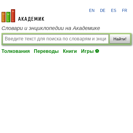
EN
DE
ES
FR
academic.ru
Словари и энциклопедии на Академике
Найти!
Толкования
Переводы
Книги
Игры ⚽