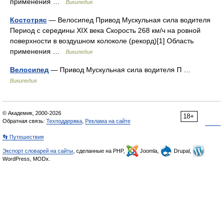
применения …
Википедия
Костотряс
— Велосипед Привод Мускульная сила водителя
Период с середины XIX века Скорость 268 км/ч на ровной
поверхности в воздушном колоколе (рекорд)[1] Область
применения …
Википедия
Велосипед
— Привод Мускульная сила водителя П …
Википедия
© Академик, 2000-2026
18+
Обратная связь:
Техподдержка
,
Реклама на сайте
👣 Путешествия
Экспорт словарей на сайты
, сделанные на PHP,
Joomla,
Drupal,
WordPress, MODx.