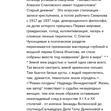
Алексея Слаповского имеет подзаголовок"
Старый дневник" . Это искусная стилизация -
записи крестьянина, а потом рабочего Смирнова
с 1917 до 1937 года, доморощенного философа,
на долю которого пришлась Первая мировая,
гражданская, голод, коллективизация, лагерь и
сложные личные перипетии. С Олегом
Чухонцевым в поэтическом разделе
перекликается признанная мастерица глубокой и
мощной лирики Елена Игнатова, её стихи
собраны вместе под названием" Дело в мире" :* *
* Зимой меж радостью и тьмой одна свеча всего.
Так весело смотреть зимой армянское письмо.
Там бьются белые кусты, с водой переплетясь,
там, думается, темнотыне знали отродясь.<…
>"Роман-полдень" Надежды Венедиктовой" Жизнь
как автор" повествует о судьбах незаурядных
женщин, тем или иным образом оставивших
неизгладимый след в искусстве Х I Х и ХХ
столетий - от княгини Зинаиды Волконской до
спутницыСальвадора Дали Галы Дьяконовой и