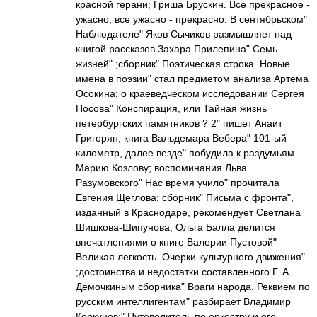
красной герани; Гриша Брускин. Все прекрасное -
ужасно, все ужасно - прекрасно. В сентябрьском"
Наблюдателе" Яков Сычиков размышляет над
книгой рассказов Захара Прилепина" Семь
жизней" ;сборник" Поэтическая строка. Новые
имена в поэзии" стал предметом анализа Артема
Осокина; о краеведческом исследовании Сергея
Носова" Конспирация, или Тайная жизнь
петербургских памятников ? 2" пишет Анаит
Григорян; книга Вальдемара Вебера" 101-ый
километр, далее везде" побудила к раздумьям
Марию Козлову; воспоминания Льва
Разумовского" Нас время учило" прочитала
Евгения Щеглова; сборник" Письма с фронта",
изданный в Краснодаре, рекомендует Светлана
Шишкова-Шипунова; Ольга Балла делится
впечатлениями о книге Валерии Пустовой"
Великая легкость. Очерки культурного движения"
;достоинства и недостатки составленного Г. А.
Демочкиным сборника" Враги народа. Реквием по
русским интеллигентам" разбирает Владимир
Коркунов;" Путеводитель по оркестру и его