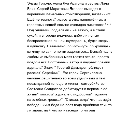
Эльзы Триоле, жены Луи Арагона и сестры Лили
Брик. Сергей Маратович Яковлев выходит с
вереницей печальных стихотворений, названных"
Ещё не темнота" ;красота этих напряжённых и
горестных вещей вполне очевидна читателю: * * *
Под оливами, под елями - не важно, и в степи
сухой, и в городе влажном, днём ли ясным,
беспросветной ли ночьюумираешь, будто зверь -
в одиночку. Незаметно, по чуть-чуть, по крупице -
взгляду не за что почти зацепиться... Всякий час, в
любом из выбранных мест гложет что-то, просто
поедом ест. Постоянный автор и лауреат премии
журнала" Знамя" Георгий Давыдов публикует
рассказ" Серебчик" . Его герой Сергейпалыч
человек решительно во всем удачливый и тем
неожиданней конец его жизни - самоубийство.
Светлана Солдатова дебютирует в первом в её
жизни" толстом" журнале с подборкой" Гадание
на хлебных крошках" :"Стихии: вода" что нас ждёт
победа ничья беда но поёт вода пробивая течь то
ли здравствуй милая навсегда то ли рад