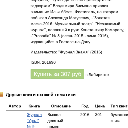
задворкам" Владимира Зисмана привлек
внимание Ильи Абеля. Фестиваль, на котором
побывал Александр Матусевич, -"Золотая
маска-2016. Музыкальный театр" ."Незнакомый
журнал", попавший в руки Константину Комарову,
-"Prosodia" № 3 (осень 2015 - зима 2016),
издающийся в Ростове-на-Дону.
Издательство: "Журнал Знамя"
(2016)
ISBN: 201690
Купить за
307
руб
в Лабиринте
Другие книги схожей тематики:
Автор
Книга
Описание
Год
Цена
Тип книг
Журнал
Вышел
2016
301
бумажна
"Урал"
девятый
книга
№ 9,
номер