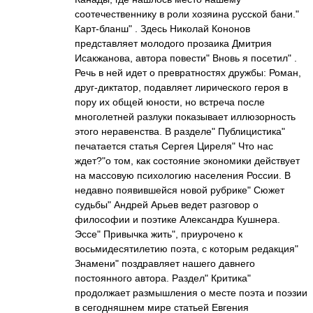
соотечественнику в роли хозяина русской бани."
Карт-бланш" . Здесь Николай Кононов
представляет молодого прозаика Дмитрия
Исакжанова, автора повести" Вновь я посетил" .
Речь в ней идет о превратностях дружбы: Роман,
друг-диктатор, подавляет лирического героя в
пору их общей юности, но встреча после
многолетней разлуки показывает иллюзорность
этого неравенства. В разделе" Публицистика"
печатается статья Сергея Циреля" Что нас
ждет?"о том, как состояние экономики действует
на массовую психологию населения России. В
недавно появившейся новой рубрике" Сюжет
судьбы" Андрей Арьев ведет разговор о
философии и поэтике Александра Кушнера.
Эссе" Привычка жить", приурочено к
восьмидесятилетию поэта, с которым редакция"
Знамени" поздравляет нашего давнего
постоянного автора. Раздел" Критика"
продолжает размышления о месте поэта и поэзии
в сегодняшнем мире статьей Евгения