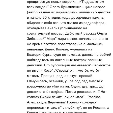
прощаться до новых встреч<…>"Под салютом
всех вождей" Олега Лукьянченко - цикл новелл
(автор назвал их лирическими клипами) о детстве
в начале 50-х годов, когда доверчивая память
вбирает в себя все, что льется из радиоэфира,
откладывая анализ услышанного на
сознательный возраст. Дебютный рассказ Ольги
Зибзеевой" Март"-лирическое, печальное, и в то
же время светлое повествование о мальчике-
инвалиде. Денис Колчин, журналист из
Екатеринбурга, судя по текстам, далеко не робкий
наблюдатель на локальных театрах военных
действий. Его публикация называется" Лермонтов
по имени Хосе" :"Строка" :<…>метёт, метёт
метель. Прощай, родная ртуть прощай.
Отмучилась, осенняя, ушла под лёд вместе с
возможностью уйти на юг. Один, два, три... До
десяти отсчёт ведёшь. Потом решаешь и..." На
холмах Сирии лежит ночная мгла" . Рассказ
Александра Дергунова" Горячо - холодно"
переносит читателя" в глубинку", но не России, а
Канады, где нашлось место нашему