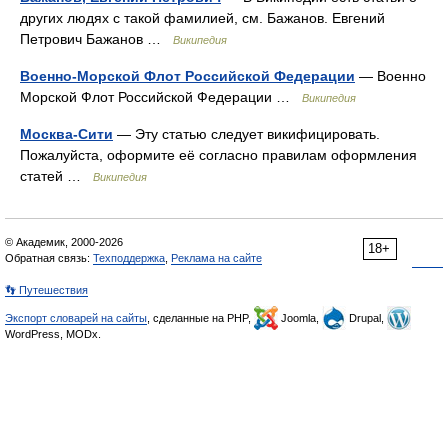
других людях с такой фамилией, см. Бажанов. Евгений
Петрович Бажанов …
Википедия
Военно-Морской Флот Российской Федерации
— Военно
Морской Флот Российской Федерации …
Википедия
Москва-Сити
— Эту статью следует викифицировать.
Пожалуйста, оформите её согласно правилам оформления
статей …
Википедия
© Академик, 2000-2026
18+
Обратная связь:
Техподдержка
,
Реклама на сайте
👣 Путешествия
Экспорт словарей на сайты
, сделанные на PHP,
Joomla,
Drupal,
WordPress, MODx.