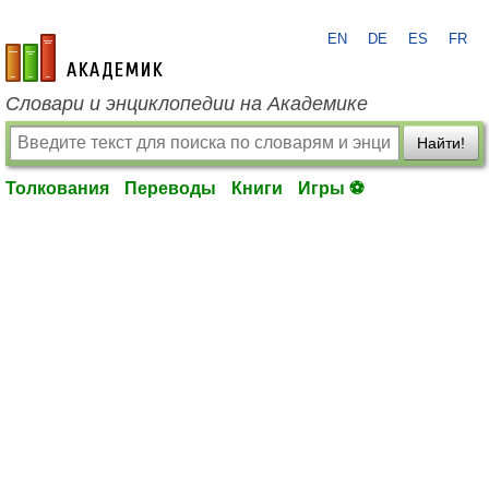
EN
DE
ES
FR
academic.ru
Словари и энциклопедии на Академике
Найти!
Толкования
Переводы
Книги
Игры ⚽