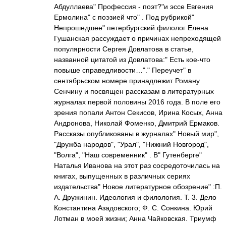
Абдуллаева" Профессия - поэт?"и эссе Евгения
Ермолина" с поэзией что" . Под рубрикой"
Непрошедшее" петербургский филолог Елена
Гушанская рассуждает о причинах непреходящей
популярности Сергея Довлатова в статье,
названной цитатой из Довлатова:" Есть кое-что
повыше справедливости…"." Переучет" в
сентябрьском номере принадлежит Роману
Сенчину и посвящен рассказам в литературных
журналах первой половины 2016 года. В поле его
зрения попали Антон Секисов, Ирина Косых, Анна
Андронова, Николай Фоменко, Дмитрий Ермаков.
Рассказы опубликованы в журналах" Новый мир",
"Дружба народов", "Урал", "Нижний Новгород",
"Волга", "Наш современник" . В" Гутенберге"
Наталья Иванова на этот раз сосредоточилась на
книгах, выпущенных в различных сериях
издательства" Новое литературное обозрение" :П.
А. Дружинин. Идеология и филология. Т. 3. Дело
Константина Азадовского; Ф. С. Сонкина. Юрий
Лотман в моей жизни; Анна Чайковская. Триумф