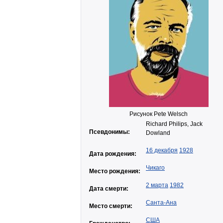
Рисунок Pete Welsch
Richard Philips, Jack
Псевдонимы:
Dowland
16 декабря
1928
Дата рождения:
Чикаго
Место рождения:
2 марта
1982
Дата смерти:
Санта-Ана
Место смерти:
США