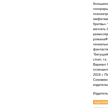
большинс
гонорары
психиатр
амфетами
бритвы» 
мечтать 
режиссёр
романаФи
гениальн
фантасти
“Бегущий
стоит, т.
Вариант Б
отличает
2016 г. 
Соковико
издатель
Издатель
аудиокни