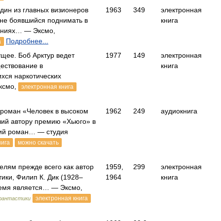
один из главных визионеров
1963
349
электронная
 не боявшийся поднимать в
книга
ениях… — Эксмо,
Подробнее...
а
щее. Боб Арктур ведет
1977
149
электронная
ествование в
книга
ся наркотических
ксмо,
электронная книга
 роман «Человек в высоком
1962
249
аудиокнига
ший автору премию «Хьюго» в
ший роман… — студия
нига
можно скачать
елям прежде всего как автор
1959,
299
электронная
ики, Филип К. Дик (1928–
1964
книга
ремя является… — Эксмо,
электронная книга
 фантастики