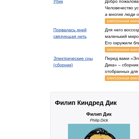
Убик
Добро пожаловат
Человечество у
а многие люди 
электронная книг
Порвалась дней
Для него воссоз
связующая нить
маленький миро
Его окружили б
электронная книг
Электрические сны
Перед вами «Эл
(сборник)
Дика» – сборник
отобранных для
электронная книг
Филип Киндред Дик
Филип Дик
Philip Dick