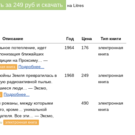
ть за
249
руб
и скачать
на Litres
Описание
Год
Цена
Тип книги
ьное потепление, идет
1964
176
электронная
лонизация ближайших
книга
педиции на Проксиму… —
Подробнее...
ная книга
войны Земля превратилась в
1968
249
электронная
тую радиоактивной пылью.
книга
шиеся люди… — Эксмо,
Подробнее...
а
и романы, между которыми
490
электронная
его, кроме… уникальной
книга
дателя. Все эти… — Эксмо,
электронная книга
ки