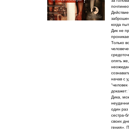
за голов
почтинео
Действие
заброшен
когда пы
Дик не п
проникае
Только в
человече
средоточи
опять же
неожидан
сознават
начав с 
“человек
докажет:
Дика, мо
неудачни
один раз
сестра-бл
своих дн
гения». 