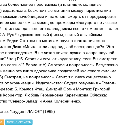
тва более-менее престижных (и платящих солидные
) издательств, бесконечные метания между наркотикамии
ическими лечебницами и, наконец, смерть от передозировки
нов менее чем за месяц до премьеры «Бегущего по лезвию
* – фильма, давшего его наследникам все, о чем он мог только
© А. Рух * художественный фильм, снятый английским
ом Ридли Скоттом по мотивам научно-фантастического
липа Дика «Мечтают ли андроиды об электроовцах?» “Это
ое произведение. Я не читал ничего лучше в жанре научной
ки” Чтец P.S. Стоит ли слушать аудиокнигу, если Вы смотрели
 по лезвию”? Вариант А) Смотрел и понравилось. Безусловно
к. именно эта книга вдохновила создателей культового фильма.
) Смотрел, не понравилось. Стоит, т.к. книга существенно
ся от экранизации. Издательство: Студия озвучания «Глагол»,
Перевод: Б. Крылов Чтец: Дмитрий Оргин Монтаж: Григорий
в Корректор: Любовь Германовна Каретникова Обложка:
ство “Северо-Запад” и Анна Колесниченко.
ство: "студия ГЛАГОЛ"
(1968)
га
можно скачать