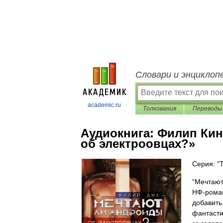
Словари и энциклоп
academic.ru
Толкования
Переводы
Аудиокнига:
Филип Кин
об электроовцах?»
Серия: "T
“Мечтают
НФ-роман
добавить
фантасти