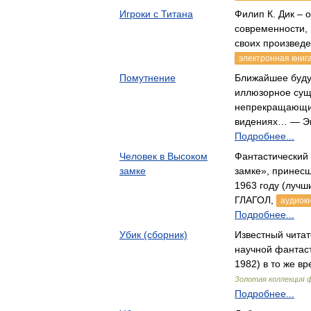
Игроки с Титана
Филип К. Дик – 
современности,
своих произвед
электронная книг
Помутнение
Ближайшее буду
иллюзорное сущ
непрекращающих
видениях… — Э
Подробнее...
Человек в Высоком
Фантастический
замке
замке», принес
1963 году (луч
ГЛАГОЛ,
аудиок
Подробнее...
Убик (сборник)
Известный читат
научной фантаст
1982) в то же в
Золотая коллекция
Подробнее...