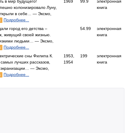
ь в мир будущего!
1969
99.9
электронная
спешно колонизировало Луну,
книга
открыли в себе… — Эксмо,
Подробнее...
а
дали город его детства –
54.99
электронная
к, живущий своей жизнью.
книга
лизкими людьми… — Эксмо,
Подробнее...
а
ектрические сны Филипа К.
1953,
199
электронная
 самых лучших рассказов,
1954
книга
 экранизации… — Эксмо,
Подробнее...
а