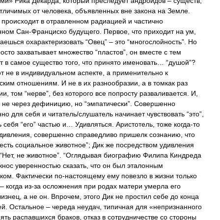
ами» Рика Декарда, который преследует андроидов – существ,
тличимых от человека, объявленных вне закона на Земле.
 происходит в отравленном радиацией и частично
ном Сан-Франциско будущего. Первое, что приходит на ум,
таешься охарактеризовать “Овец” – это “многослойность”. Но
росто захватывает множество “пластов”, он вместе с тем
т в самое существо того, что принято именовать… “душой”?
от не в индивидуальном аспекте, а применительно к
ским отношениям. И не в их разнообразии, а в томкак раз
и, том “нерве”, без которого все попросту разваливается. И,
, не через дефиницию, но “эмпатически”. Совершенно
но для себя и читатель/слушатель начинает чувствовать “это”,
ь себя “его” частью и… Удивляться. Аристотель, тоже когда-то
удивления, совершенно справедливо пришелк сознанию, что
 есть социальное животное”; Дик же посредством удивления
 “Нет, не животное”. “Оглядывая биографию Филипа Киндреда
жнос уверенностью сказать, что он был эталонным
ком. Фактически по-настоящему ему повезло в жизни только
 – когда из-за осложнения при родах матери умерла его
изнец, а не он. Впрочем, этого Дик не простил себе до конца
ей. Остальное – череда неудач, типичная для «непризнанного
Пять распавшихся браков, отказ в сотрудничестве со стороны