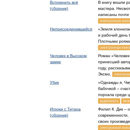
Вспомнить всё
В книгу вошли р
(сборник)
мастера. Несмот
написаны почти
электронная книг
Неприсоединившийся
«Земля клонилас
и рабочий день 
Плотными роями
электронная книг
Человек в Высоком
Роман «Человек 
замке
принесший авто
году, рассказыв
Эксмо,
электрон
Убик
«Однажды я, Чжу
бабочкой – счас
порхала среди 
аудиокнига
мож
Игроки с Титана
Филип К. Дик – 
(сборник)
современности,
своих произвед
электронная книг