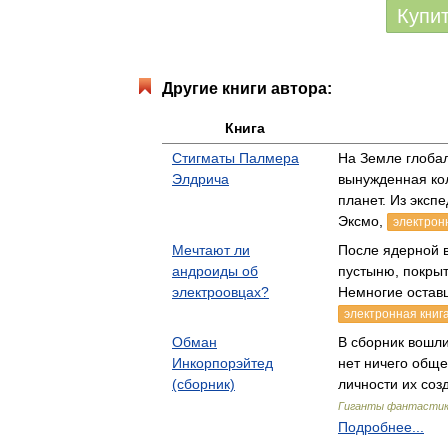
Купи
Другие книги автора:
Книга
Стигматы Палмера
На Земле глобал
Элдрича
вынужденная ко
планет. Из экс
Эксмо,
электрон
Мечтают ли
После ядерной 
андроиды об
пустыню, покры
электроовцах?
Немногие остав
электронная книг
Обман
В сборник вошл
Инкорпорэйтед
нет ничего общ
(сборник)
личности их соз
Гиганты фантасти
Подробнее...