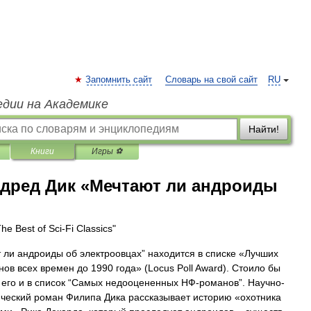
Запомнить сайт
Словарь на свой сайт
RU
едии на Академике
Найти!
Книги
Игры ⚽
дред Дик «Мечтают ли андроиды
he Best of Sci-Fi Classics"
 ли андроиды об электроовцах” находится в списке «Лучших
ов всех времен до 1990 года» (Locus Poll Award). Стоило бы
 его и в список “Самых недооцененных НФ-романов”. Научно-
ческий роман Филипа Дика рассказывает историю «охотника