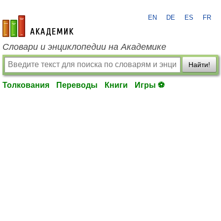
EN
DE
ES
FR
academic.ru
Словари и энциклопедии на Академике
Найти!
Толкования
Переводы
Книги
Игры ⚽