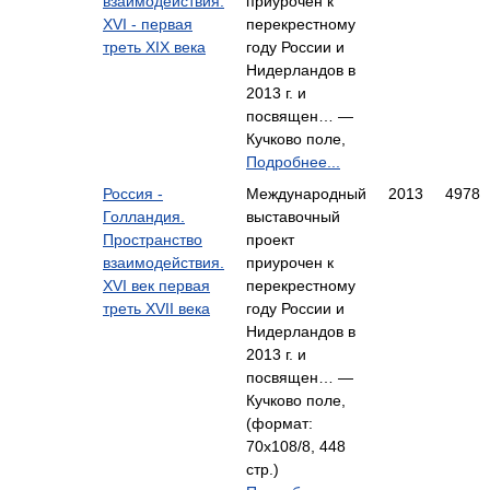
взаимодействия.
приурочен к
XVI - первая
перекрестному
треть XIX века
году России и
Нидерландов в
2013 г. и
посвящен… —
Кучково поле,
Подробнее...
Россия -
Международный
2013
4978
Голландия.
выставочный
Пространство
проект
взаимодействия.
приурочен к
XVI век первая
перекрестному
треть XVII века
году России и
Нидерландов в
2013 г. и
посвящен… —
Кучково поле,
(формат:
70x108/8, 448
стр.)