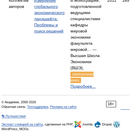
Коллектив
Изменение
В монографии,
2011
165
авторов
глобального
подготовленной
экономического
ведущими
ландшафта.
специалистами
Проблемы и
кафедры
поиск решений
мировой
экономики
факультета
мировой… —
Высшая Школа
Экономики
(ВШЭ),
электронная
книга
Подробнее...
© Академик, 2000-2026
18+
Обратная связь:
Техподдержка
,
Реклама на сайте
👣 Путешествия
Экспорт словарей на сайты
, сделанные на PHP,
Joomla,
Drupal,
WordPress, MODx.