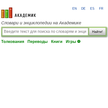
EN
DE
ES
FR
academic.ru
Словари и энциклопедии на Академике
Найти!
Толкования
Переводы
Книги
Игры ⚽