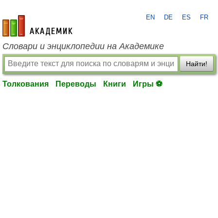
EN
DE
ES
FR
academic.ru
Словари и энциклопедии на Академике
Найти!
Толкования
Переводы
Книги
Игры ⚽