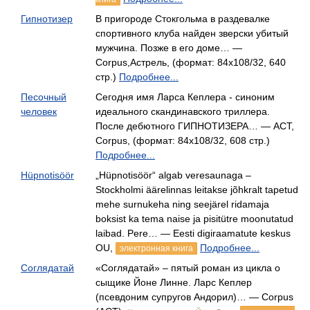
Гипнотизер
В пригороде Стокгольма в раздевалке
спортивного клуба найден зверски убитый
мужчина. Позже в его доме… —
Corpus,Астрель, (формат: 84x108/32, 640
стр.)
Подробнее...
Песочный
Сегодня имя Ларса Кеплера - синоним
человек
идеального скандинавского триллера.
После дебютного ГИПНОТИЗЕРА… — АСТ,
Corpus, (формат: 84x108/32, 608 стр.)
Подробнее...
Hüpnotisöör
„Hüpnotisöör“ algab veresaunaga –
Stockholmi äärelinnas leitakse jõhkralt tapetud
mehe surnukeha ning seejärel ridamaja
boksist ka tema naise ja pisitütre moonutatud
laibad. Pere… — Eesti digiraamatute keskus
OU,
Подробнее...
электронная книга
Соглядатай
«Соглядатай» – пятый роман из цикла о
сыщике Йоне Линне. Ларс Кеплер
(псевдоним супругов Андорил)… — Corpus