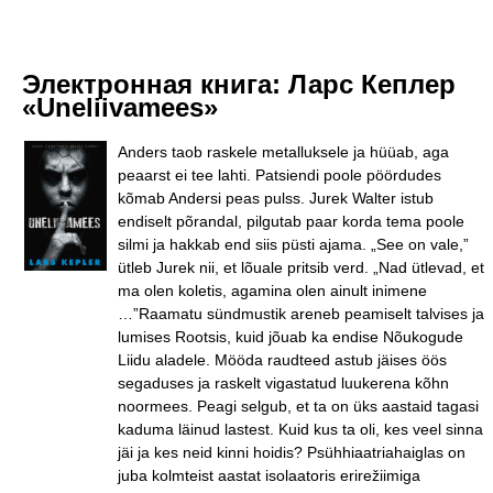
Электронная книга:
Ларс Кеплер
«Uneliivamees»
Anders taob raskele metalluksele ja hüüab, aga
peaarst ei tee lahti. Patsiendi poole pöördudes
kõmab Andersi peas pulss. Jurek Walter istub
endiselt põrandal, pilgutab paar korda tema poole
silmi ja hakkab end siis püsti ajama. „See on vale,”
ütleb Jurek nii, et lõuale pritsib verd. „Nad ütlevad, et
ma olen koletis, agamina olen ainult inimene
…”Raamatu sündmustik areneb peamiselt talvises ja
lumises Rootsis, kuid jõuab ka endise Nõukogude
Liidu aladele. Mööda raudteed astub jäises öös
segaduses ja raskelt vigastatud luukerena kõhn
noormees. Peagi selgub, et ta on üks aastaid tagasi
kaduma läinud lastest. Kuid kus ta oli, kes veel sinna
jäi ja kes neid kinni hoidis? Psühhiaatriahaiglas on
juba kolmteist aastat isolaatoris erirežiimiga