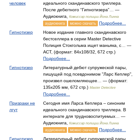
человек
идеального скандинавского триллера.
После дебютного “Гипнотизера”… —
Аудиокнига,
Комиссар полиции Йона Линна
Подробнее...
аудиокнига
можно скачать
Гипнотизер
Новое издание главного скандинавского
бестселлера в серии Master Detective
Полиция Стокгольма ищет маньяка, с… —
АСТ, (формат: 84x108/32, 672 стр.)
Подробнее...
Гипнотизер
Литературный дебют супружеской пары,
пишущей под псевдонимом "Ларс Кеплер",
произвел ошеломляющее… — (формат:
135х205 мм, 672 стр.)
Master Detective
Подробнее...
Призраки не
Сегодня имя Ларса Кеплера – синоним
лгут
идеального скандинавского триллера. В
интернате для трудновоспитуемых… —
Аудиокнига,
Комиссар полиции Йона Линна
Подробнее...
аудиокнига
можно скачать
Гипнотизер
Литературный дебют супружеской пары,