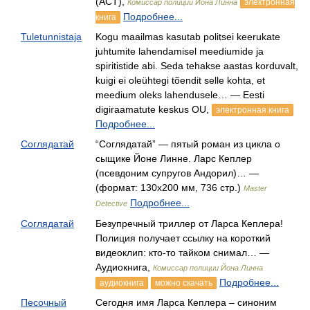
(АСТ),
электронная
Комиссар полиции Йона Линна
Подробнее...
книга
Tuletunnistaja
Kogu maailmas kasutab politsei keerukate
juhtumite lahendamisel meediumide ja
spiritistide abi. Seda tehakse aastas korduvalt,
kuigi ei oleühtegi tõendit selle kohta, et
meedium oleks lahendusele… — Eesti
digiraamatute keskus OU,
электронная книга
Подробнее...
Соглядатай
“Соглядатай” — пятый роман из цикла о
сыщике Йоне Линне. Ларс Кеплер
(псевдоним супругов Андорил)… —
(формат: 130х200 мм, 736 стр.)
Master
Подробнее...
Detective
Соглядатай
Безупречный триллер от Ларса Кеплера!
Полиция получает ссылку на короткий
видеоклип: кто-то тайком снимал… —
Аудиокнига,
Комиссар полиции Йона Линна
Подробнее...
аудиокнига
можно скачать
Песочный
Сегодня имя Ларса Кеплера – синоним