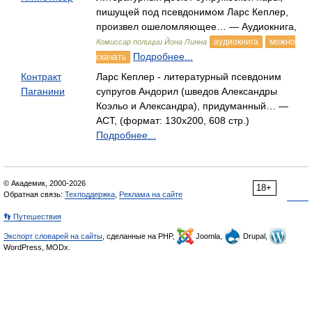
пишущей под псевдонимом Ларс Кеплер,
произвел ошеломляющее… — Аудиокнига,
аудиокнига
можно
Комиссар полиции Йона Линна
Подробнее...
скачать
Контракт
Ларс Кеплер - литературный псевдоним
Паганини
супругов Андорил (шведов Александры
Коэльо и Александра), придуманный… —
АСТ, (формат: 130x200, 608 стр.)
Подробнее...
© Академик, 2000-2026
18+
Обратная связь:
Техподдержка
,
Реклама на сайте
👣 Путешествия
Экспорт словарей на сайты
, сделанные на PHP,
Joomla,
Drupal,
WordPress, MODx.