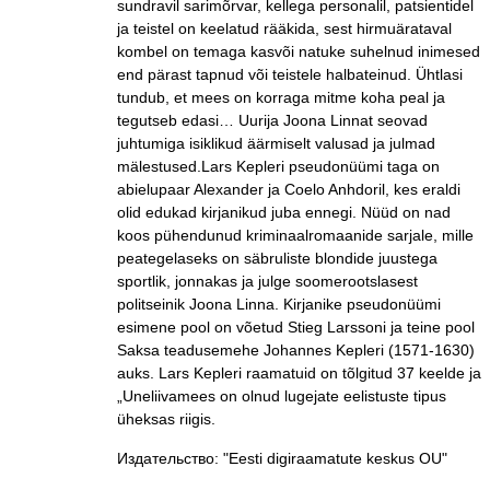
sundravil sarimõrvar, kellega personalil, patsientidel
ja teistel on keelatud rääkida, sest hirmuärataval
kombel on temaga kasvõi natuke suhelnud inimesed
end pärast tapnud või teistele halbateinud. Ühtlasi
tundub, et mees on korraga mitme koha peal ja
tegutseb edasi… Uurija Joona Linnat seovad
juhtumiga isiklikud äärmiselt valusad ja julmad
mälestused.Lars Kepleri pseudonüümi taga on
abielupaar Alexander ja Coelo Anhdoril, kes eraldi
olid edukad kirjanikud juba ennegi. Nüüd on nad
koos pühendunud kriminaalromaanide sarjale, mille
peategelaseks on säbruliste blondide juustega
sportlik, jonnakas ja julge soomerootslasest
politseinik Joona Linna. Kirjanike pseudonüümi
esimene pool on võetud Stieg Larssoni ja teine pool
Saksa teadusemehe Johannes Kepleri (1571-1630)
auks. Lars Kepleri raamatuid on tõlgitud 37 keelde ja
„Uneliivamees on olnud lugejate eelistuste tipus
üheksas riigis.
Издательство: "Eesti digiraamatute keskus OU"