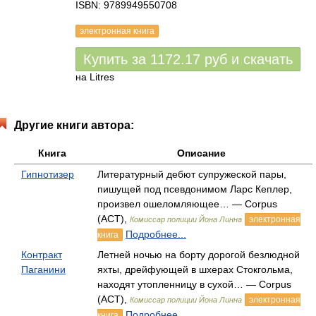
ISBN: 9789949550708
электронная книга
Купить за
1172.17
руб
и скачать
на Litres
Другие книги автора:
Книга
Описание
Гипнотизер
Литературный дебют супружеской пары,
пишущей под псевдонимом Ларс Кеплер,
произвел ошеломляющее… — Corpus
(АСТ),
электронная
Комиссар полиции Йона Линна
Подробнее...
книга
Контракт
Летней ночью на борту дорогой безлюдной
Паганини
яхты, дрейфующей в шхерах Стокгольма,
находят утопленницу в сухой… — Corpus
(АСТ),
электронная
Комиссар полиции Йона Линна
Подробнее...
книга