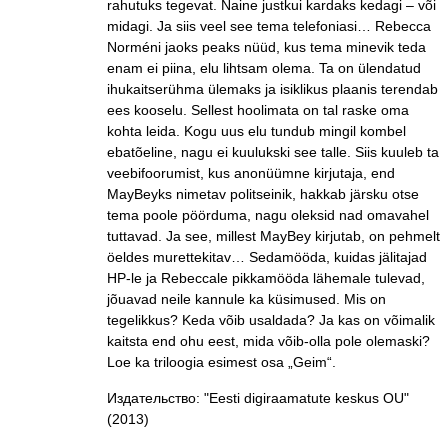
rahutuks tegevat. Naine justkui kardaks kedagi – või
midagi. Ja siis veel see tema telefoniasi… Rebecca
Norméni jaoks peaks nüüd, kus tema minevik teda
enam ei piina, elu lihtsam olema. Ta on ülendatud
ihukaitserühma ülemaks ja isiklikus plaanis terendab
ees kooselu. Sellest hoolimata on tal raske oma
kohta leida. Kogu uus elu tundub mingil kombel
ebatõeline, nagu ei kuulukski see talle. Siis kuuleb ta
veebifoorumist, kus anonüümne kirjutaja, end
MayBeyks nimetav politseinik, hakkab järsku otse
tema poole pöörduma, nagu oleksid nad omavahel
tuttavad. Ja see, millest MayBey kirjutab, on pehmelt
öeldes murettekitav… Sedamööda, kuidas jälitajad
HP-le ja Rebeccale pikkamööda lähemale tulevad,
jõuavad neile kannule ka küsimused. Mis on
tegelikkus? Keda võib usaldada? Ja kas on võimalik
kaitsta end ohu eest, mida võib-olla pole olemaski?
Loe ka triloogia esimest osa „Geim“.
Издательство: "Eesti digiraamatute keskus OU"
(2013)