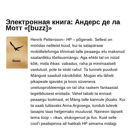
Электронная книга:
Андерс де ла
Мотт «[buzz]»
Henrik Pettersson– HP – põgeneb. Sellest on
möödas neliteist kuud, kui ta salapärase
mobiiltelefoniga tõmmati talle peaaegu elu maksnud
saatanlikku tõelisusmängu. Aga ehkki tal on nüüd
kõik, mida ihkas: vabadus, raha ja minimaalselt
vastutust, pole ta siiski rahul. Ta tunneb puudust
Mängust saadud närvikõdist. Mugav elu läheb
pikapeale igavaks ja koos süveneva
unetusprobleemiga on tal üha raskem fantaasiat
tegelikkusest eristada. Vahel tabab ta ennast
peaaegu lootmast, et Mäng talle kannule jõuaks. Kui
ta saab tuttavaks Anna Argosega, tundub tulevik
tasapisi taas helgemaks muutuvat. Naineon täpselt
tema tüüp – rikas, elukogenud ja ilus. Kuid selle
cool’i pealispinna all hakkab HP aimama midagi