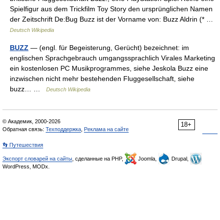
Spielfigur aus dem Trickfilm Toy Story den ursprünglichen Namen
der Zeitschrift De:Bug Buzz ist der Vorname von: Buzz Aldrin (* …
Deutsch Wikipedia
BUZZ
— (engl. für Begeisterung, Gerücht) bezeichnet: im
englischen Sprachgebrauch umgangssprachlich Virales Marketing
ein kostenlosen PC Musikprogrammes, siehe Jeskola Buzz eine
inzwischen nicht mehr bestehenden Fluggesellschaft, siehe
buzz… …
Deutsch Wikipedia
© Академик, 2000-2026
18+
Обратная связь:
Техподдержка
,
Реклама на сайте
👣 Путешествия
Экспорт словарей на сайты
, сделанные на PHP,
Joomla,
Drupal,
WordPress, MODx.