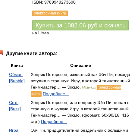
ISBN: 9789949273690
электронная книга
Купить за
1082.06
руб
и скачать
на Litres
Другие книги автора:
Книга
Описание
Обман
Хенрик Петерссон, известный как Эйч Пи, некогда
[Bubble]
вступил в странную Игру, в которой таинственный
Гейм-мастер… — Эксмо,
электронная
Misterium
Подробнее...
книга
Сеть
Хенрик Петерссон, или попросту Эйч Пи, попал в
[Buzz]
странную и жуткую Игру, в которой таинственный
Гейм-мастер… — Эксмо, (формат: 60x90/16, 416
стр.)
Подробнее...
Игра
Эйч Пи, тридцатилетний бездельник с большими