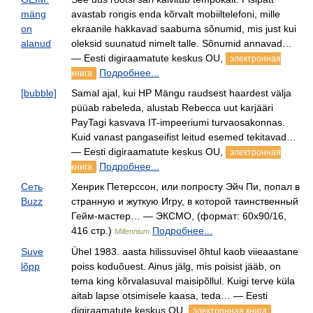
mäng
avastab rongis enda kõrvalt mobiiltelefoni, mille
on
ekraanile hakkavad saabuma sõnumid, mis just kui
alanud
oleksid suunatud nimelt talle. Sõnumid annavad…
— Eesti digiraamatute keskus OU,
электронная
Подробнее...
книга
[bubble]
Samal ajal, kui HP Mängu raudsest haardest välja
püüab rabeleda, alustab Rebecca uut karjääri
PayTagi kasvava IT-impeeriumi turvaosakonnas.
Kuid vanast pangaseifist leitud esemed tekitavad…
— Eesti digiraamatute keskus OU,
электронная
Подробнее...
книга
Сеть
Хенрик Петерссон, или попросту Эйч Пи, попал в
Buzz
странную и жуткую Игру, в которой таинственный
Гейм-мастер… — ЭКСМО, (формат: 60x90/16,
416 стр.)
Подробнее...
Millennium
Suve
Ühel 1983. aasta hilissuvisel õhtul kaob viieaastane
lõpp
poiss koduõuest. Ainus jälg, mis poisist jääb, on
tema king kõrvalasuval maisipõllul. Kuigi terve küla
aitab lapse otsimisele kaasa, teda… — Eesti
digiraamatute keskus OU,
электронная книга