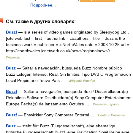
Подробнее...
См. также в других словарях:
Buzz!
— is a series of video games originated by Sleepydog Ltd.,
[cite web last = first = authorlink = coauthors = title = Buzz is the
business work = publisher = icNorthWales date = 2008 10 25 url =
http://icnorthwales.icnetwork.co.uk/news/regionalnews/t… …
Wikipedia
Buzz
— Saltar a navegación, búsqueda Buzz Nombre público
Buzz Eslogan Intenso. Real. Sin límites. Tipo DVB C Programación
Local Propietario Teuve País …
Wikipedia Español
Buzz!
— Saltar a navegación, búsqueda Buzz! Desarrolladora(s)
Relentless Software Distribuidora(s) Sony Computer Entertainment
Europe Fecha(s) de lanzamiento Octubre …
Wikipedia Español
Buzz!
— Entwickler Sony Computer Entertai …
Deutsch Wikipedia
Buzz
— steht für: Buzz (Fluggesellschaft), eine ehemalige
britische Fluggesellschaft Buzz!, eine PlayStation Spiel Reihe eine