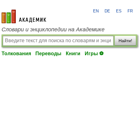
EN
DE
ES
FR
academic.ru
Словари и энциклопедии на Академике
Найти!
Толкования
Переводы
Книги
Игры ⚽