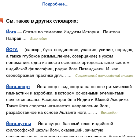
Подробнее...
См. также в других словарях:
Йога
— Статья по тематике Индуизм История · Пантеон
Направ …
Википедия
ЙОГА
— (санскр., букв. соединение, участие, усилие, порядок,
а также глубокое размышление, созерцание) в узком
понимании: одна из шести основных ортодоксальных систем
индийской философии, раджа йога Патанджали. И. как
своеобразная практика для… …
Современный философский словарь
Йога-спорт
— Йога спорт вид спорта на основе ритмической
гимнастики и аэробики, в котором основными элементами
являются асаны. Распространён в Индии и Южной Америке.
Также йога спортом называется направление йоги,
разработанное на основе Аштанга йоги,… …
Википедия
Йога-сутры
— Йога сутры базовый текст индийской
философской школы йоги, оказавший, зачастую
опосредованно, огромное влияние на восприятие йоги в Индии