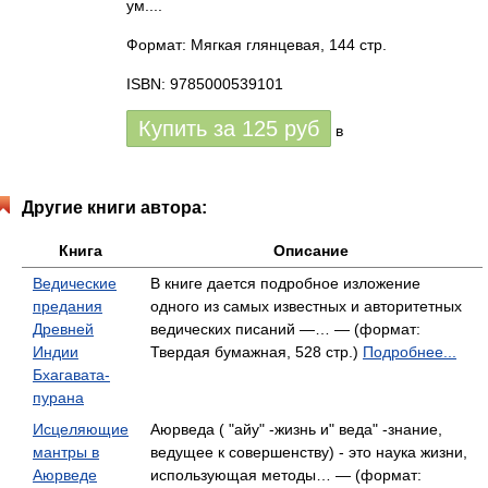
ум....
Формат: Мягкая глянцевая, 144 стр.
ISBN: 9785000539101
Купить за
125
руб
в
Другие книги автора:
Книга
Описание
Ведические
В книге дается подробное изложение
предания
одного из самых известных и авторитетных
Древней
ведических писаний —… — (формат:
Индии
Твердая бумажная, 528 стр.)
Подробнее...
Бхагавата-
пурана
Исцеляющие
Аюрведа ( "айу" -жизнь и" веда" -знание,
мантры в
ведущее к совершенству) - это наука жизни,
Аюрведе
использующая методы… — (формат: