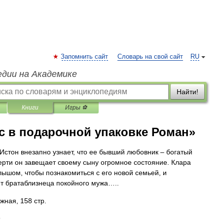
Запомнить сайт
Словарь на свой сайт
RU
едии на Академике
Найти!
Книги
Игры ⚽
с в подарочной упаковке Роман»
Истон внезапно узнает, что ее бывший любовник – богатый
ерти он завещает своему сыну огромное состояние. Клара
лышом, чтобы познакомиться с его новой семьей, и
т брата­близнеца покойного мужа…..
жная, 158 стр.
9