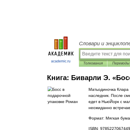
Словари и энциклоп
academic.ru
Толкования
Переводы
Книга:
Биварли Э. «Бос
Мать­одиночка Клара 
наследник. После см
едет в Нью­Йорк с ма
неожиданно встречае
Формат: Мягкая бума
ISBN: 978522706744