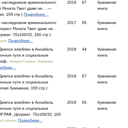
с наследником криминального
2018
67
бумажная
ст Рената Твигг даже не… —
книга
я, 159 стр.)
Подробнее...
с наследником криминального
2017
55
бумажная
 юрист Рената Твигг даже не…
книга
ат: 70x100/32, 160 стр.)
Подробнее...
ложке
 Демпси влюблен в Аннабель
2018
44
бумажная
енные пути и социальные
книга
раф,
Harleguin"Соблазн".Любовные
обнее...
 Демпси влюблен в Аннабель
2018
67
бумажная
енные пути и социальные
книга
кая бумажная, 159 стр.)
 Демпси влюблен в Аннабель
2018
55
бумажная
енные пути и социальные
книга
РАФ, (формат: 70x100/32, 160
Подробнее...
кой обложке