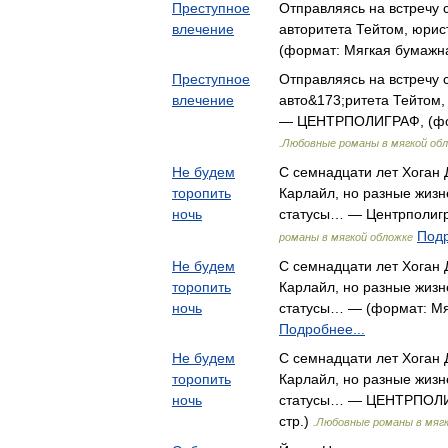
Преступное
Отправляясь на встречу 
влечение
авто­ритета Тейтом, юри
(формат: Мягкая бумажна
Преступное
Отправляясь на встречу 
влечение
авто&173;ритета Тейтом,
— ЦЕНТРПОЛИГРАФ, (форм
.Любовные романы в мягкой об
Не будем
С семнадцати лет Хоган
торопить
Карлайл, но разные жизн
ночь
статусы… — Центрполиг
Подр
романы в мягкой обложке
Не будем
С семнадцати лет Хоган
торопить
Карлайл, но разные жизн
ночь
статусы… — (формат: Мяг
Подробнее...
Не будем
С семнадцати лет Хоган
торопить
Карлайл, но разные жизн
ночь
статусы… — ЦЕНТРПОЛИГ
стр.)
.Любовные романы в мяг