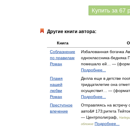
Купить за
67
Другие книги автора:
Книга
О
Соблазнение
Избалованная богачка А
по правилам
одноклассника-бедняка П
Роман
помешало ей… — (формат
Подробнее...
Пламя
Делла еще в детстве поо
нашей
тридцатилетие она отмети
любви
осуществит… — (формат: 
Роман
Подробнее...
Преступное
Отправляясь на встречу 
влечение
авто&# 173;ритета Тейто
— Центрполиграф,
Harleg
Подробнее...
обложке