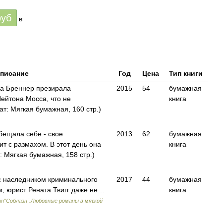
руб
в
писание
Год
Цена
Тип книги
ва Бреннер презирала
2015
54
бумажная
ейтона Мосса, что не
книга
: Мягкая бумажная, 160 стр.)
бещала себе - свое
2013
62
бумажная
т с размахом. В этот день она
книга
Мягкая бумажная, 158 стр.)
с наследником криминального
2017
44
бумажная
м, юрист Рената Твигг даже не…
книга
uin"Соблазн".Любовные романы в мягкой