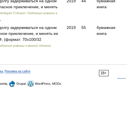
долгу задерживаться на одном
2019
44
бумажная
опасное приключение, и менять
книга
Harleguin"Соблазн".Любовные романы в
.
долгу задерживаться на одном
2019
55
бумажная
асное приключение, и менять ее
книга
 (формат: 70x100/32
юбовные романы в мягкой обложке
ка
,
Реклама на сайте
18+
omla,
Drupal,
WordPress, MODx.