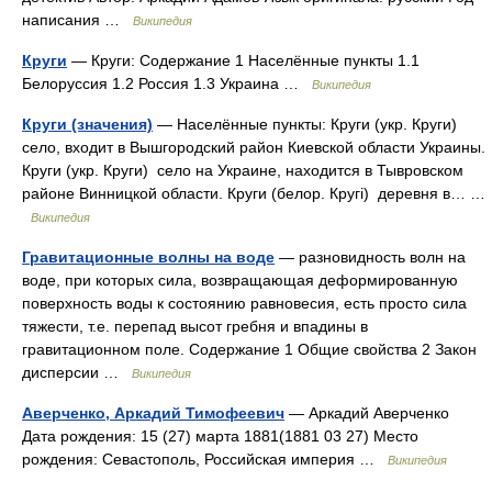
написания …
Википедия
Круги
— Круги: Содержание 1 Населённые пункты 1.1
Белоруссия 1.2 Россия 1.3 Украина …
Википедия
Круги (значения)
— Населённые пункты: Круги (укр. Круги)
село, входит в Вышгородский район Киевской области Украины.
Круги (укр. Круги) село на Украине, находится в Тывровском
районе Винницкой области. Круги (белор. Кругі) деревня в… …
Википедия
Гравитационные волны на воде
— разновидность волн на
воде, при которых сила, возвращающая деформированную
поверхность воды к состоянию равновесия, есть просто сила
тяжести, т.е. перепад высот гребня и впадины в
гравитационном поле. Содержание 1 Общие свойства 2 Закон
дисперсии …
Википедия
Аверченко, Аркадий Тимофеевич
— Аркадий Аверченко
Дата рождения: 15 (27) марта 1881(1881 03 27) Место
рождения: Севастополь, Российская империя …
Википедия