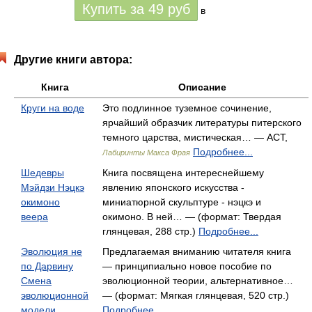
Купить за
49
руб
в
Другие книги автора:
Книга
Описание
Круги на воде
Это подлинное туземное сочинение,
ярчайший образчик литературы питерского
темного царства, мистическая… — АСТ,
Подробнее...
Лабиринты Макса Фрая
Шедевры
Книга посвящена интереснейшему
Мэйдзи Нэцкэ
явлению японского искусства -
окимоно
миниатюрной скульптуре - нэцкэ и
веера
окимоно. В ней… — (формат: Твердая
глянцевая, 288 стр.)
Подробнее...
Эволюция не
Предлагаемая вниманию читателя книга
по Дарвину
— принципиально новое пособие по
Смена
эволюционной теории, альтернативное…
эволюционной
— (формат: Мягкая глянцевая, 520 стр.)
модели
Подробнее...