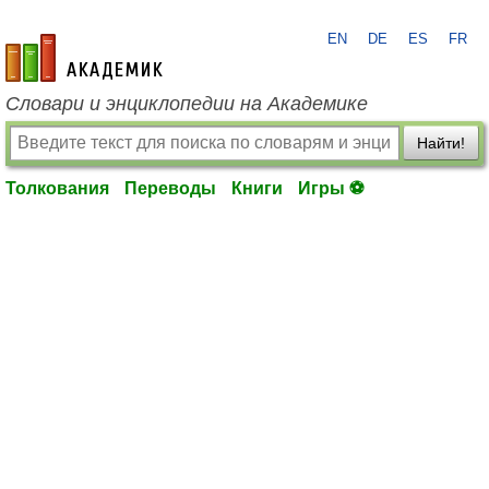
EN
DE
ES
FR
academic.ru
Словари и энциклопедии на Академике
Найти!
Толкования
Переводы
Книги
Игры ⚽