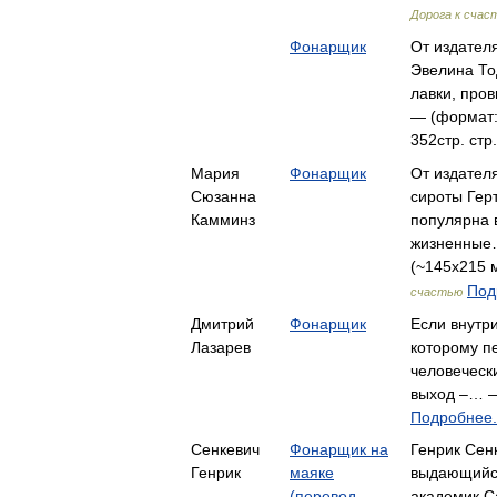
Дорога к счас
Фонарщик
От издателя
Эвелина То
лавки, про
— (формат:
352стр. стр
Мария
Фонарщик
От издател
Сюзанна
сироты Гер
Камминз
популярна в
жизненные…
(~145х215 м
Под
счастью
Дмитрий
Фонарщик
Если внутр
Лазарев
которому п
человеческ
выход –… 
Подробнее.
Сенкевич
Фонарщик на
Генрик Сен
Генрик
маяке
выдающийся
(перевод
академик С