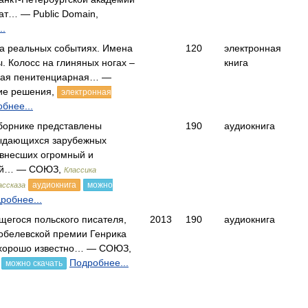
еат… — Public Domain,
..
а реальных событиях. Имена
120
электронная
 Колосс на глиняных ногах –
книга
кая пенитенциарная… —
ие решения,
электронная
бнее...
борнике представлены
190
аудиокнига
ыдающихся зарубежных
 внесших огромный и
ый… — СОЮЗ,
Классика
аудиокнига
можно
ассказа
робнее...
егося польского писателя,
2013
190
аудиокнига
обелевской премии Генрика
 хорошо известно… — СОЮЗ,
Подробнее...
можно скачать