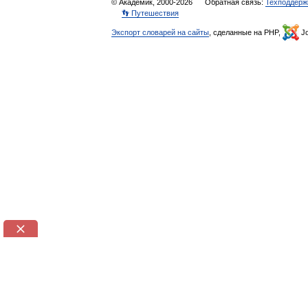
© Академик, 2000-2026
Обратная связь:
Техподдерж
👣 Путешествия
Экспорт словарей на сайты
, сделанные на PHP,
Jo