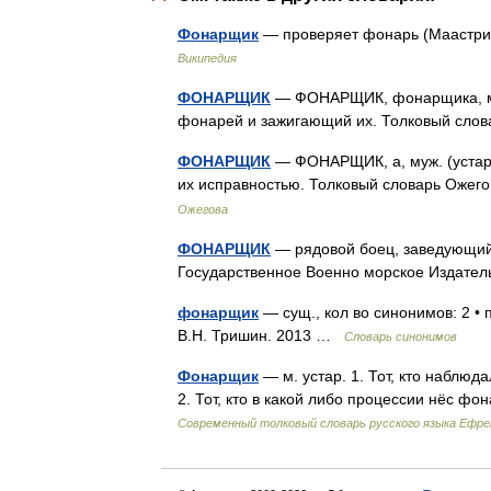
Фонарщик
— проверяет фонарь (Маастрих
Википедия
ФОНАРЩИК
— ФОНАРЩИК, фонарщика, муж
фонарей и зажигающий их. Толковый слов
ФОНАРЩИК
— ФОНАРЩИК, а, муж. (устар
их исправностью. Толковый словарь Ожег
Ожегова
ФОНАРЩИК
— рядовой боец, заведующий 
Государственное Военно морское Издат
фонарщик
— сущ., кол во синонимов: 2 • 
В.Н. Тришин. 2013 …
Словарь синонимов
Фонарщик
— м. устар. 1. Тот, кто наблюд
2. Тот, кто в какой либо процессии нёс ф
Современный толковый словарь русского языка Ефр