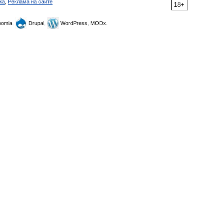
ка
,
Реклама на сайте
18+
omla,
Drupal,
WordPress, MODx.