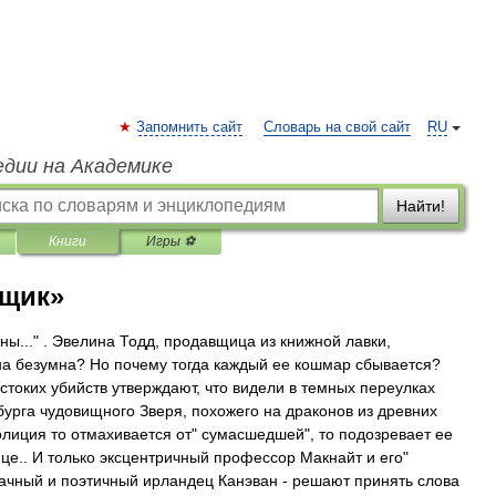
Запомнить сайт
Словарь на свой сайт
RU
едии на Академике
Найти!
Книги
Игры ⚽
рщик»
ны..." . Эвелина Тодд, продавщица из книжной лавки,
на безумна? Но почему тогда каждый ее кошмар сбывается?
токих убийств утверждают, что видели в темных переулках
бурга чудовищного Зверя, похожего на драконов из древних
олиция то отмахивается от" сумасшедшей", то подозревает ее
це.. И только эксцентричный профессор Макнайт и его"
рачный и поэтичный ирландец Канэван - решают принять слова