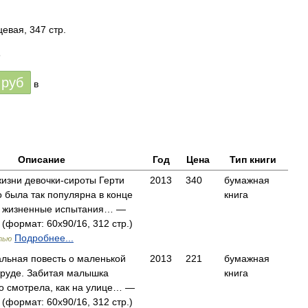
евая, 347 стр.
6
руб
в
Описание
Год
Цена
Тип книги
жизни девочки-сироты Герти
2013
340
бумажная
о была так популярна в конце
книга
те жизненные испытания… —
 (формат: 60x90/16, 312 стр.)
Подробнее...
тью
льная повесть о маленькой
2013
221
бумажная
труде. Забитая малышка
книга
о смотрела, как на улице… —
 (формат: 60x90/16, 312 стр.)