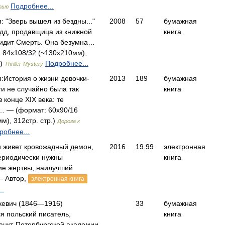
Подробнее...
тью
: "Зверь вышел из бездны..."
2008
57
бумажная
дд, продавщица из книжной
книга
видит Смерть. Она безумна…
 84x108/32 (~130x210мм),
.)
Подробнее...
Thriller-Mystery
я:История о жизни девочки-
2013
189
бумажная
ти не случайно была так
книга
 конце XIX века: те
 — (формат: 60х90/16
м), 312стр. стр.)
Дорога к
робнее...
и живет кровожадный демон,
2016
19.99
электронная
ериодически нужны
книга
ие жертвы, наилучший
— Автор,
электронная книга
..
кевич (1846—1916)
33
бумажная
 польский писатель,
книга
анкт-Петербургской академии