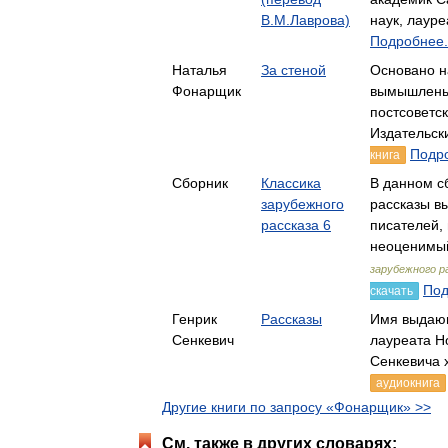
В.М.Лаврова)
наук, лаур
Подробнее.
Наталья
За стеной
Основано н
Фонарщик
вымышлены.
постсоветс
Издательск
Подро
книга
Сборник
Классика
В данном с
зарубежного
рассказы в
рассказа 6
писателей,
неоценим
зарубежного р
Под
скачать
Генрик
Рассказы
Имя выдающ
Сенкевич
лауреата Н
Сенкевича
аудиокнига
Другие книги по запросу «Фонарщик» >>
См. также в других словарях: