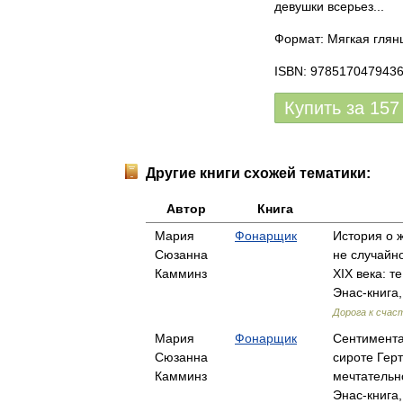
девушки всерьез...
Формат: Мягкая глянц
ISBN: 978517047943
Купить за
157
Другие книги схожей тематики:
Автор
Книга
Мария
Фонарщик
История о 
Сюзанна
не случайн
Камминз
XIX века: 
Энас-книга,
Дорога к счас
Мария
Фонарщик
Сентимента
Сюзанна
сироте Гер
Камминз
мечтательн
Энас-книга,