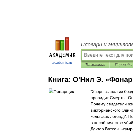
Словари и энциклоп
academic.ru
Толкования
Переводы
Книга:
О'Нил Э. «Фона
"Зверь вышел из безд
провидит Смерть.. О
Почему свидетели жес
викторианского Эдин
кельтских легенд?. П
в пособничестве убий
Доктор Ватсон" -сум