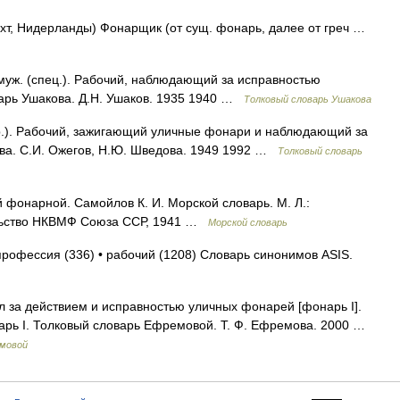
т, Нидерланды) Фонарщик (от сущ. фонарь, далее от греч …
. (спец.). Рабочий, наблюдающий за исправностью
арь Ушакова. Д.Н. Ушаков. 1935 1940 …
Толковый словарь Ушакова
.). Рабочий, зажигающий уличные фонари и наблюдающий за
ова. С.И. Ожегов, Н.Ю. Шведова. 1949 1992 …
Толковый словарь
фонарной. Самойлов К. И. Морской словарь. М. Л.:
ельство НКВМФ Союза ССР, 1941 …
Морской словарь
профессия (336) • рабочий (1208) Словарь синонимов ASIS.
ал за действием и исправностью уличных фонарей [фонарь I].
онарь I. Толковый словарь Ефремовой. Т. Ф. Ефремова. 2000 …
емовой