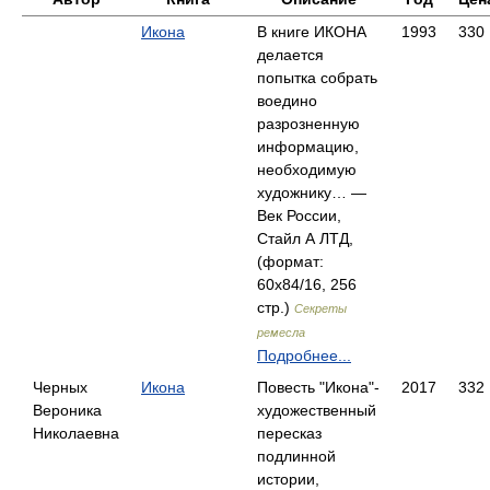
Икона
В книге ИКОНА
1993
330
делается
попытка собрать
воедино
разрозненную
инфор­мацию,
необходимую
художнику… —
Век России,
Стайл А ЛТД,
(формат:
60x84/16, 256
стр.)
Секреты
ремесла
Подробнее...
Черных
Икона
Повесть "Икона"-
2017
332
Вероника
художественный
Николаевна
пересказ
подлинной
истории,