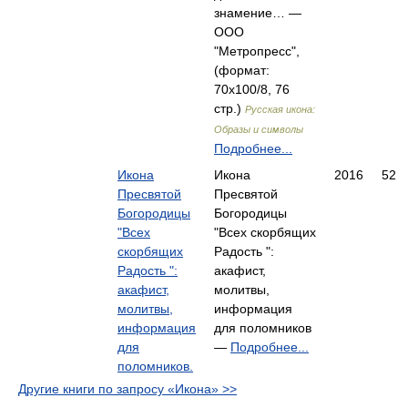
знамение… —
ООО
"Метропресс",
(формат:
70x100/8, 76
стр.)
Русская икона:
Образы и символы
Подробнее...
Икона
Икона
2016
52
Пресвятой
Пресвятой
Богородицы
Богородицы
"Всех
"Всех скорбящих
скорбящих
Радость ":
Радость ":
акафист,
акафист,
молитвы,
молитвы,
информация
информация
для поломников
для
—
Подробнее...
поломников.
Другие книги по запросу «Икона» >>