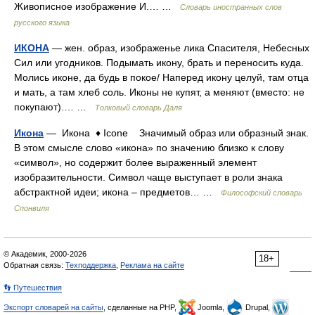
Живописное изображение И.… …
Словарь иностранных слов
русского языка
ИКОНА
— жен. образ, изображенье лика Спасителя, Небесных
Сил или угодников. Подымать икону, брать и переносить куда.
Молись иконе, да будь в покое/ Наперед икону целуй, там отца
и мать, а там хлеб соль. Иконы не купят, а меняют (вместо: не
покупают).… …
Толковый словарь Даля
Икона
— Икона ♦ Icоne Значимый образ или образный знак.
В этом смысле слово «икона» по значению близко к слову
«символ», но содержит более выраженный элемент
изобразительности. Символ чаще выступает в роли знака
абстрактной идеи; икона – предметов… …
Философский словарь
Спонвиля
© Академик, 2000-2026
18+
Обратная связь:
Техподдержка
,
Реклама на сайте
👣 Путешествия
Экспорт словарей на сайты
, сделанные на PHP,
Joomla,
Drupal,