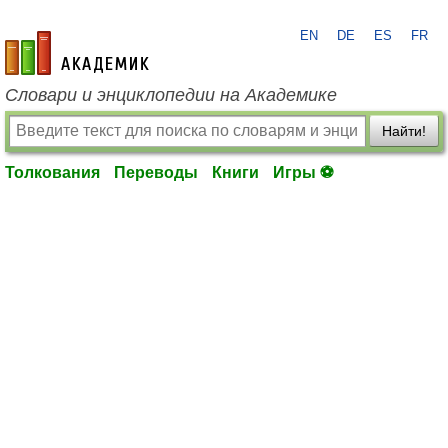
EN
DE
ES
FR
academic.ru
Словари и энциклопедии на Академике
Найти!
Толкования
Переводы
Книги
Игры ⚽