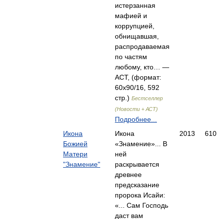
истерзанная
мафией и
коррупцией,
обнищавшая,
распродаваемая
по частям
любому, кто… —
АСТ, (формат:
60x90/16, 592
стр.)
Бестселлер
(Новости + АСТ)
Подробнее...
Икона
Икона
2013
610
Божией
«Знамение»... В
Матери
ней
"Знамение"
раскрывается
древнее
предсказание
пророка Исайи:
«... Сам Господь
даст вам