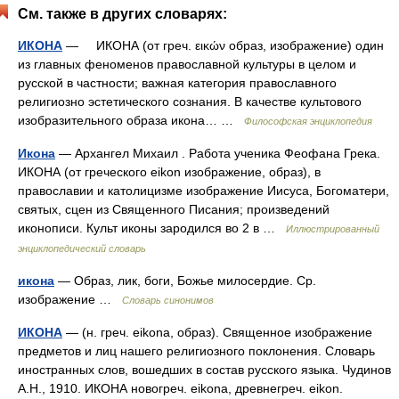
См. также в других словарях:
ИКОНА
— ИКОНА (от греч. εικών образ, изображение) один
из главных феноменов православной культуры в целом и
русской в частности; важная категория православного
религиозно эстетического сознания. В качестве культового
изобразительного образа икона… …
Философская энциклопедия
Икона
— Архангел Михаил . Работа ученика Феофана Грека.
ИКОНА (от греческого eikon изображение, образ), в
православии и католицизме изображение Иисуса, Богоматери,
святых, сцен из Священного Писания; произведений
иконописи. Культ иконы зародился во 2 в …
Иллюстрированный
энциклопедический словарь
икона
— Образ, лик, боги, Божье милосердие. Ср.
изображение …
Словарь синонимов
ИКОНА
— (н. греч. eikona, образ). Священное изображение
предметов и лиц нашего религиозного поклонения. Словарь
иностранных слов, вошедших в состав русского языка. Чудинов
А.Н., 1910. ИКОНА новогреч. eikona, древнегреч. eikon.