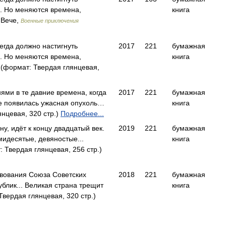
а. Но меняются времена,
книга
 Вече,
Военные приключения
егда должно настигнуть
2017
221
бумажная
а. Но меняются времена,
книга
(формат: Твердая глянцевая,
нями в те давние времена, когда
2017
221
бумажная
ве появилась ужасная опухоль…
книга
нцевая, 320 стр.)
Подробнее...
у, идёт к концу двадцатый век.
2019
221
бумажная
идесятые, девяностые...
книга
Твердая глянцевая, 256 стр.)
вования Союза Советских
2018
221
бумажная
блик... Великая страна трещит
книга
вердая глянцевая, 320 стр.)