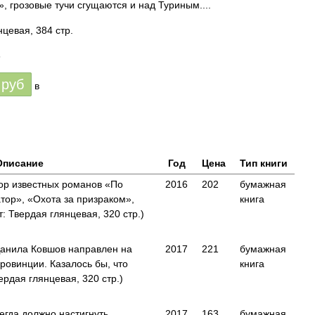
 грозовые тучи сгущаются и над Туриным....
цевая, 384 стр.
6
руб
в
Описание
Год
Цена
Тип книги
тор известных романов «По
2016
202
бумажная
тор», «Охота за призраком»,
книга
 Твердая глянцевая, 320 стр.)
анила Ковшов направлен на
2017
221
бумажная
провинции. Казалось бы, что
книга
рдая глянцевая, 320 стр.)
егда должно настигнуть
2017
163
бумажная