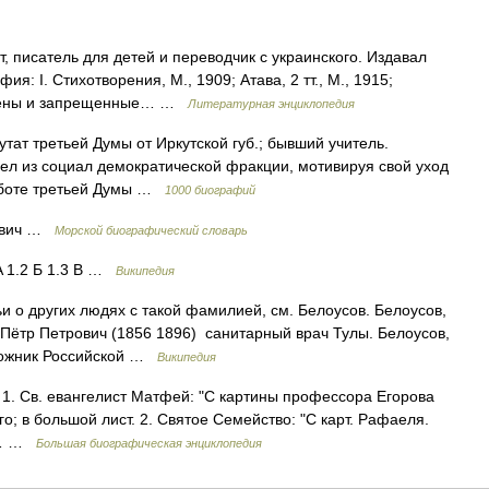
, писатель для детей и переводчик с украинского. Издавал
: I. Стихотворения, М., 1909; Атава, 2 тт., М., 1915;
лючены и запрещенные… …
Литературная энциклопедия
ат третьей Думы от Иркутской губ.; бывший учитель.
ел из социал демократической фракции, мотивируя свой уход
аботе третьей Думы …
1000 биографий
ьевич …
Морской биографический словарь
 1.2 Б 1.3 В …
Википедия
и о других людях с такой фамилией, см. Белоусов. Белоусов,
 Пётр Петрович (1856 1896) санитарный врач Тулы. Белоусов,
дожник Российской …
Википедия
 1. Св. евангелист Матфей: "С картины профессора Егорова
го; в большой лист. 2. Святое Семейство: "С карт. Рафаеля.
ор… …
Большая биографическая энциклопедия