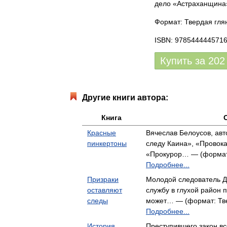
дело «Астраханщина»,
Формат: Твердая глян
ISBN: 978544444571
Купить за
202
Другие книги автора:
Книга
Красные
Вячеслав Белоусов, ав
пинкертоны
следу Каина», «Провока
«Прокурор… — (формат:
Подробнее...
Призраки
Молодой следователь Д
оставляют
службу в глухой район 
следы
может… — (формат: Тве
Подробнее...
История
Преступившего закон вс