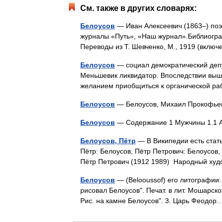
См. также в других словарях:
Белоусов
— Иван Алексеевич (1863–) поэт
журналы «Путь», «Наш журнал».Библиография
Переводы из Т. Шевченко, М., 1919 (вк
Белоусов
— социал демократический депут
Меньшевик ликвидатор. Впоследствии выш
желанием приобщиться к органической р
Белоусов
— Белоусов, Михаил Прокоф
Белоусов
— Содержание 1 Мужчины 1.1 A
Белоусов, Пётр
— В Википедии есть стать
Пётр: Белоусов, Пётр Петрович: Белоусов,
Пётр Петрович (1912 1989) Народный ху
Белоусов
— (Belooussof) его литографии:
рисовал Белоусов". Печат. в лит. Мошарско
Рис. на камне Белоусов". 3. Царь Феод