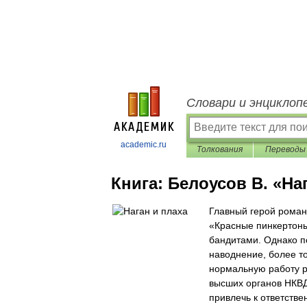
Словари и энциклоп
academic.ru
Толкования
Переводы
Книга:
Белоусов В. «На
Главный герой роман
«Красные пинкертоны
бандитами. Однако п
наводнение, более т
нормальную работу р
высших органов НКВД
привлечь к ответстве