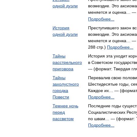
одной дуэли
возмездие. Это аксиом
меняется и оценка… —
Подробнее...
История
Преступившего закон вс
одной дуэли
возмездие. Это аксиом
меняется и оценка… — 
288 стр.)
Подробнее...
Тайны
История эта уходит кор
расстрельного
в Советском государст
приговора
— (формат: Твердая гля
Тайны
Перевалив свою половин
захолустного
Шестидесятые годы, сем
городка
Каждое их… — (формат: 
Повести
Подробнее...
Темнее ночь
Последние годы сущест
перед
Социалистических Респу
рассветом
по швам… — (формат: Т
Подробнее...