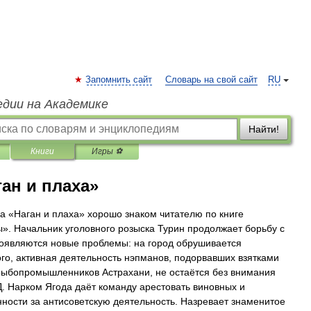
Запомнить сайт
Словарь на свой сайт
RU
едии на Академике
Найти!
Книги
Игры ⚽
ган и плаха»
а «Наган и плаха» хорошо знаком читателю по книге
». Начальник уголовного розыска Турин продолжает борьбу с
оявляются новые проблемы: на город обрушивается
ого, активная деятельность нэпманов, подорвавших взятками
ыбопромышленников Астрахани, не остаётся без внимания
. Нарком Ягода даёт команду арестовать виновных и
нности за антисоветскую деятельность. Назревает знаменитое