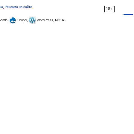
ка
,
Реклама на сайте
18+
omla,
Drupal,
WordPress, MODx.