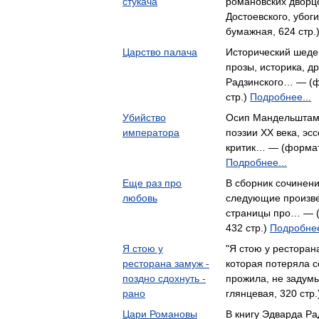
стукача
романовских дворцо
Достоевского, убо
бумажная, 624 стр.
Царство палача
Исторический шеде
прозы, историка, д
Радзинского… — (ф
стр.)
Подробнее...
Убийство
Осип Мандельштам 
императора
поэзии XX века, эс
критик… — (формат:
Подробнее...
Еще раз про
В сборник сочинен
любовь
следующие произве
страницы про… — (
432 стр.)
Подробнее
Я стою у
"Я стою у ресторан
ресторана замуж -
которая потеряла с
поздно сдохнуть -
прожила, не задум
рано
глянцевая, 320 стр
Цари Романовы
В книгу Эдварда Ра