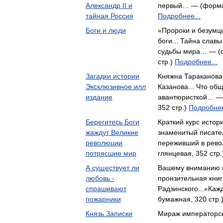
Александр II и
первый… — (формат
тайная Россия
Подробнее...
Боги и люди
«Пророки и безумц
боги... Тайна слав
судьбы мира… — (ф
стр.)
Подробнее...
Загадки истории
Княжна Тараканова,
Эксклюзивное илл
Казанова... Что об
издание
авантюристкой… — 
352 стр.)
Подробнее
Берегитесь Боги
Краткий курс истор
жаждут Великие
знаменитый писате
революции
переживший в рев
потрясшие мир
глянцевая, 352 стр
А существует ли
Вашему вниманию 
любовь -
пронзительная кни
спрашивают
Радзинского...«Ка
пожарники
бумажная, 320 стр.
Князь Записки
Мираж императорск