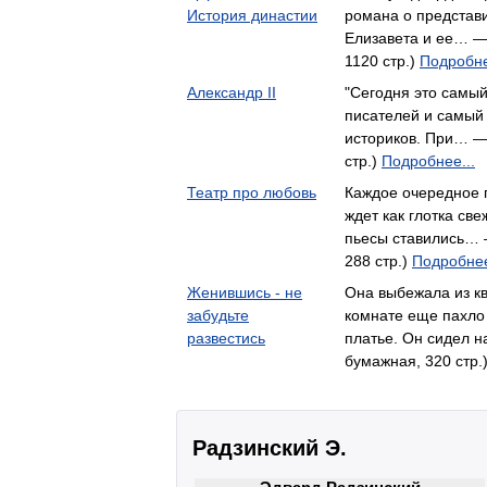
История династии
романа о представ
Елизавета и ее… —
1120 стр.)
Подробне
Александр II
"Сегодня это самый
писателей и самый
историков. При… —
стр.)
Подробнее...
Театр про любовь
Каждое очередное 
ждет как глотка све
пьесы ставились… 
288 стр.)
Подробнее
Женившись - не
Она выбежала из кв
забудьте
комнате еще пахло 
развестись
платье. Он сидел 
бумажная, 320 стр.
Радзинский Э.