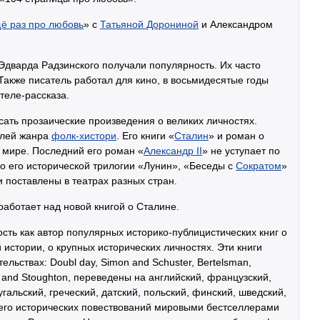
ё раз про любовь
» с
Татьяной Дорониной
и Александром
 Эдварда Радзинского получали популярность. Их часто
 Также писатель работал для кино, в восьмидесятые годы
теле-рассказа.
сать прозаические произведения о великих личностях.
елей жанра
фолк-хистори
. Его книги «
Сталин
» и роман о
 мире. Последний его роман «
Александр II
» не уступает по
о его исторической трилогии «Лунин», «Беседы с
Сократом
»
 поставлены в театрах разных стран.
аботает над новой книгой о Сталине.
сть как автор популярных историко-публицистических книг о
 истории, о крупных исторических личностях. Эти книги
льствах: Doubl day, Simon and Schuster, Bertelsman,
 and Stoughton, переведены на английский, французский,
гальский, греческий, датский, польский, финский, шведский,
 его исторических повествований мировыми бестселлерами