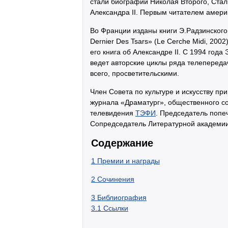
стали биографии Николая Второго, Стал
Александра II. Первым читателем амери
Во Франции изданы книги Э.Радзинского «Ra
Dernier Des Tsars» (Le Cerche Midi, 200
его книга об Александре II. С 1994 год
ведет авторские циклы ряда телепереда
всего, просветительскими.
Член Совета по культуре и искусству пр
журнала «Драматург», общественного со
телевидения
ТЭФИ
. Председатель попе
Сопредседатель Литературной академи
Содержание
1
Премии и награды
2
Сочинения
3
Библиография
3.1
Ссылки