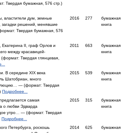
: Твердая бумажная, 576 стр.)
ы, властители дум, земные
2016
277
бумажная
ы, загадки решений, менявшие
книга
ормат: Твердая бумажная, 576
 Екатерина II, граф Орлов и
2011
663
бумажная
щего между красавицей-
книга
(формат: Твердая глянцевая,
...
ии. В середине XIX века
2015
539
бумажная
ль Шатобриан, много
книга
олюцию… — (формат: Твердая
.)
Подробнее...
предлагается самая
2015
315
бумажная
га о любви Эдварда
книга
ждое утро… — (формат: Твердая
)
Подробнее...
ого Петербурга, роскошь
2014
625
бумажная