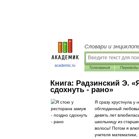
Словари и энциклоп
academic.ru
Толкования
Переводы
Книга:
Радзинский Э. «
сдохнуть - рано»
Я сразу хрустнула у 
обглоданный любовью.
девять лет влюбилась
школьницу из старше
волосы! Потом я влюб
учителя математики,