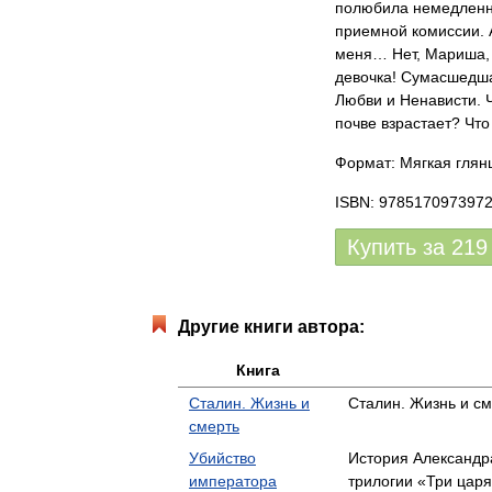
полюбила немедленно
приемной комиссии. А
меня… Нет, Мариша, "
девочка! Сумасшедша
Любви и Ненависти. Ч
почве взрастает? Чт
Формат: Мягкая глянц
ISBN: 978517097397
Купить за
219
Другие книги автора:
Книга
Сталин. Жизнь и
Сталин. Жизнь и с
смерть
Убийство
История Александра
императора
трилогии «Три царя