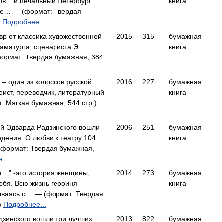
в... и печальный Петербург
книга
гие… — (формат: Твердая
)
Подробнее...
вр от классика художественной
2015
315
бумажная
раматурга, сценариста Э.
книга
ормат: Твердая бумажная, 384
– один из колоссов русской
2016
227
бумажная
сеист, переводчик, литературный
книга
 Мягкая бумажная, 544 стр.)
ий Эдварда Радзинского вошли
2006
251
бумажная
дения: О любви к театру 104
книга
формат: Твердая бумажная,
...
а…" -это история женщины,
2014
273
бумажная
ебя. Всю жизнь героиня
книга
ываясь о… — (формат: Твердая
.)
Подробнее...
дзинского вошли три лучших
2013
822
бумажная