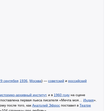
29 сентября
1936
,
Москва
) —
советский
и
российский
историко-архивный институт
, и в
1960 году
на сцене
а поставлена первая пьеса писателя «Мечта моя…
Индия
».
ому после того, как
Анатолий Эфрос
поставил в
Театре
 «104 страницы про любовь».