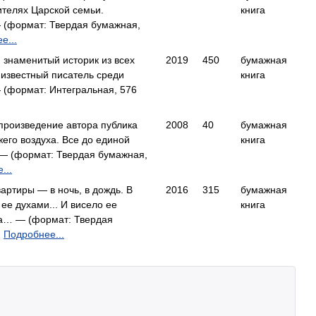
ителях Царской семьи.
книга
 (формат: Твердая бумажная,
е...
 знаменитый историк из всех
2019
450
бумажная
 известный писатель среди
книга
 (формат: Интегральная, 576
произведение автора публика
2008
40
бумажная
жего воздуха. Все до единой
книга
— (формат: Твердая бумажная,
...
артиры — в ночь, в дождь. В
2016
315
бумажная
ее духами... И висело ее
книга
на… — (формат: Твердая
)
Подробнее...