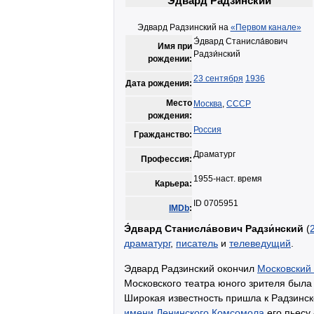
Эдвард Радзинский
Эдвард Радзинский на
«Первом канале»
Э́двард Станисла́вович
Имя при
Радзи́нский
рождении:
23 сентября
1936
Дата рождения:
Место
Москва
,
СССР
рождения:
Россия
Гражданство:
Драматург
Профессия:
1955-наст. время
Карьера:
ID 0705951
IMDb
:
Э́двард Станисла́вович Радзи́нский
(
драматург
,
писатель
и
телеведущий
.
Эдвард Радзинский окончил
Московский 
Московского театра юного зрителя был
Широкая известность пришла к Радзинск
имени Ленинского Комсомола
его пьесу