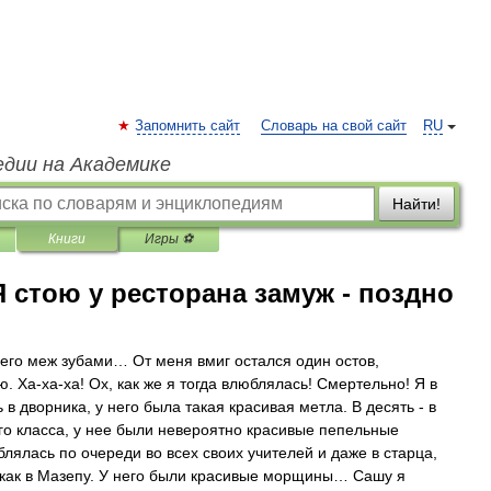
Запомнить сайт
Словарь на свой сайт
RU
едии на Академике
Найти!
Книги
Игры ⚽
Я стою у ресторана замуж - поздно
него меж зубами… От меня вмиг остался один остов,
 Ха-ха-ха! Ох, как же я тогда влюблялась! Смертельно! Я в
 в дворника, у него была такая красивая метла. В десять - в
го класса, у нее были невероятно красивые пепельные
лялась по очереди во всех своих учителей и даже в старца,
 как в Мазепу. У него были красивые морщины… Сашу я