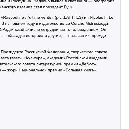
ина и Распутина. Недавно вышла в свет книга — биография
канского издания стал президент Буш.
spoutine : l’ultime vérité» (j.-c .LATTTES) и «Nicolas II, Le
2) В нынешнем году в издательстве Le Cerche Midi выходит
а Э.Радзинский активно сотрудничает с телевидением. Он
ч — «Загадки истории» и другие, — называя их, прежде
и Президенте Российской Федерации, творческого совета
вета газеты «Культура», академик Российской академии
чительского совета литературной премии «Дебют».
и — жюри Национальной премии «Большая книга».