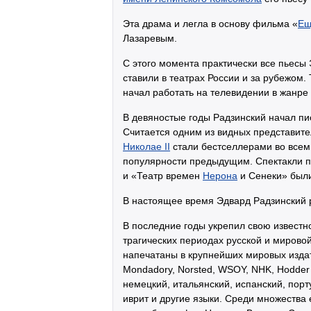
Эта драма и легла в основу фильма «
Ещ
Лазаревым.
С этого момента практически все пьесы
ставили в театрах России и за рубежом.
начал работать на телевидении в жанре 
В девяностые годы Радзинский начал пи
Считается одним из видных представит
Николае II
стали бестселлерами во всем
популярности предыдущим. Спектакли п
и «Театр времен
Нерона
и Сенеки» были
В настоящее время Эдвард Радзинский р
В последние годы укрепил свою известно
трагических периодах русской и мировой
напечатаны в крупнейших мировых издате
Mondadory, Norsted, WSOY, NHK, Hodder
немецкий, итальянский, испанский, порту
иврит и другие языки. Среди множества