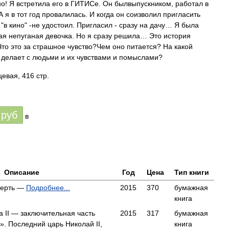
! Я встретила его в ГИТИСе. Он былвыпускником, работал в
 я в тот год провалилась. И когда он соизволил пригласить
в кино" -не удостоил. Пригласил - сразу на дачу… Я была
я непуганая девочка. Но я сразу решила… Это история
то это за страшное чувство?Чем оно питается? На какой
о делает с людьми и их чувствами и помыслами?
евая, 416 стр.
2
руб
в
Описание
Год
Цена
Тип книги
мерть —
Подробнее...
2015
370
бумажная
книга
 II — заключительная часть
2015
317
бумажная
». Последний царь Николай II,
книга