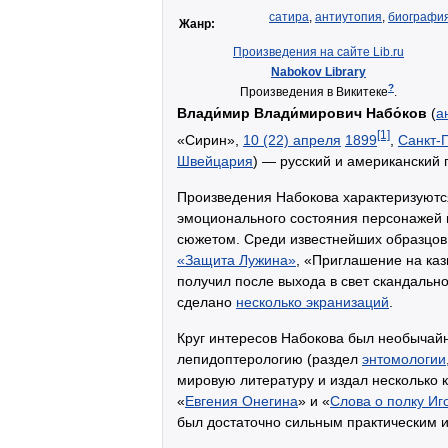
сатира
,
антиутопия
,
биографи
Жанр:
Произведения на сайте Lib.ru
Nabokov Library
?
Произведения в Викитеке
.
Влади́мир Влади́мирович Набо́ков
(
а
[1]
«Сирин»,
10 (22) апреля
1899
,
Санкт-
Швейцария
) — русский и американский 
Произведения Набокова характеризуютс
эмоционального состояния персонажей 
сюжетом. Среди известнейших образцов
«Защита Лужина»
, «Приглашение на каз
получил после выхода в свет скандальн
сделано
несколько экранизаций
.
Круг интересов Набокова был необычайн
лепидоптерологию (раздел
энтомологии
мировую литературу и издал несколько 
«
Евгения Онегина
» и «
Слова о полку Иг
был достаточно сильным практическим 