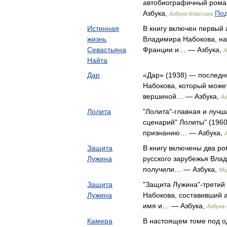
автобиографичный рома
Азбука,
Под
Азбука-Классика
Истинная
В книгу включен первый
жизнь
Владимира Набокова, на
Севастьяна
Франции и… — Азбука,
А
Найта
Дар
«Дар» (1938) — последн
Набокова, который может
вершиной… — Азбука,
Аз
Лолита
"Лолита"-главная и лучш
сценарий" Лолиты" (1960
признанию… — Азбука,
Защита
В книгу включены два р
Лужина
русского зарубежья Вла
получили… — Азбука,
Ми
Защита
"Защита Лужина"-третий
Лужина
Набокова, составивший 
имя и… — Азбука,
Азбука
Камера
В настоящем томе под о