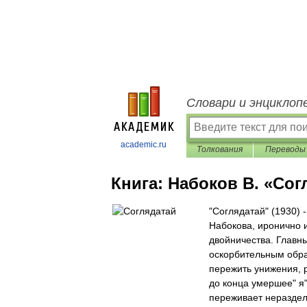
Словари и энциклоп
academic.ru
Толкования
Переводы
Книга:
Набоков В. «Сог
"Соглядатай" (1930)
Набокова, иронично
двойничества. Главны
оскорбительным обра
пережить унижения, 
до конца умершее" я
переживает нераздел