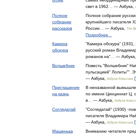
огонь
самых неординарных про
свет в 1962… — Азбука,
Полное
Полное собрание русских
собрание
крупнейшего писателя Х
рассказов
России… — Азбука,
The B
Подробнее...
Камера
"Камера обскура" (1931, 
обскура
русский роман Владимира
романов на"… — Азбука
Волшебник
Повесть "Волшебник" На
пульсацией" Лолиты"". Э
— Азбука,
Азбука-Классика
Приглашение
В неназванной вымышле
на казнь
по имени Цинциннат Ц. о
в… — Азбука,
Азбука-Класс
Соглядатай
"Соглядатай" (1930) -по
писателя Владимира Наб
— Азбука,
Азбука-Классика
Машенька
Вниманию читателя пред