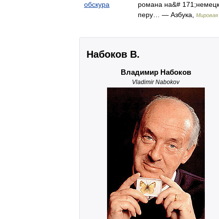
обскура
романа на&# 171;немец
перу… — Азбука,
Мировая 
Набоков В.
Владимир Набоков
Vladimir Nabokov