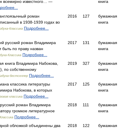
н всемирно известного… —
книга
робнее...
 англоязычный роман
2016
127
бумажная
писанный в 1938-1939 годах во
книга
Подробнее...
збука-Классика
ий русский роман Владимира
2017
131
бумажная
 быть по праву назван
книга
Подробнее...
бука-Классика
ая книга Владимира Набокова,
2019
327
бумажная
), по собственному
книга
Подробнее...
Азбука-бестселлер
омана классика литературы
2017
125
бумажная
димира Набокова, в которых
книга
Подробнее...
ровая классика
 русский роман Владимира
2018
111
бумажная
автору громкое литературное
книга
Подробнее...
-Классика
дной обложкой объединены два
2018
122
бумажная