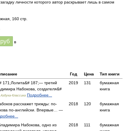
загадку личности которого автор раскрывает лишь в самом
жная, 160 стр.
9
руб
в
писание
Год
Цена
Тип книги
&# 171;Лолита&# 187;— третий
2019
131
бумажная
димира Набокова, создателя&#
книга
,
Подробнее...
Азбука-Классика
боков расскажет трижды: по-
2018
120
бумажная
снова по-английски. Впервые… —
книга
робнее...
Владимира Набокова, одно из
2018
111
бумажная