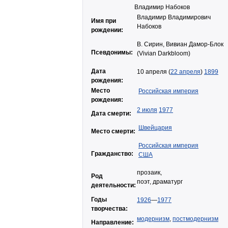
Владимир Набоков
Владимир Владимирович
Имя при
Набоков
рождении:
В. Сирин, Вивиан Дамор-Блок
Псевдонимы:
(Vivian Darkbloom)
Дата
10 апреля (
22 апреля
)
1899
рождения:
Место
Российская империя
рождения:
2 июля
1977
Дата смерти:
Швейцария
Место смерти:
Российская империя
Гражданство:
США
прозаик,
Род
поэт, драматург
деятельности:
Годы
1926
—
1977
творчества:
модернизм
,
постмодернизм
Направление: