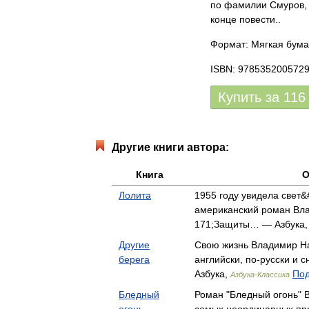
по фамилии Смуров, 
конце повести..
Формат: Мягкая бума
ISBN: 978535200572
Купить за
116
Другие книги автора:
Книга
О
Лолита
1955 году увидела свет
американский роман Вла
171;Защиты… — Азбука
Другие
Свою жизнь Владимир На
берега
английски, по-русски и 
Азбука,
Под
Азбука-Классика
Бледный
Роман "Бледный огонь" 