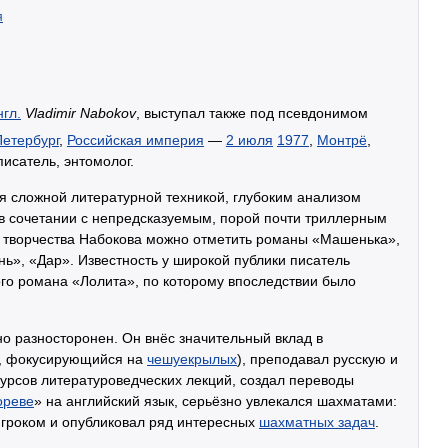
я
нгл.
Vladimir Nabokov
, выступал также под псевдонимом
Петербург
,
Российская империя
—
2 июля
1977
,
Монтрё
,
писатель, энтомолог.
я сложной литературной техникой, глубоким анализом
в сочетании с непредсказуемым, порой почти триллерным
 творчества Набокова можно отметить романы «Машенька»,
нь», «Дар». Известность у широкой публики писатель
ого романа «Лолита», по которому впоследствии было
о разносторонен. Он внёс значительный вклад в
, фокусирующийся на
чешуекрылых
), преподавал русскую и
курсов литературоведческих лекций, создал переводы
ореве
» на английский язык, серьёзно увлекался шахматами:
игроком и опубликовал ряд интересных
шахматных задач
.