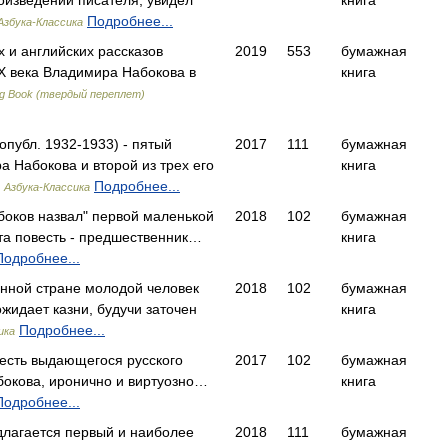
изведений писателя, увидел
книга
Подробнее...
Азбука-Классика
 и английских рассказов
2019
553
бумажная
Х века Владимира Набокова в
книга
ig Book (твердый переплет)
опубл. 1932-1933) - пятый
2017
111
бумажная
 Набокова и второй из трех его
книга
,
Подробнее...
Азбука-Классика
боков назвал" первой маленькой
2018
102
бумажная
та повесть - предшественник…
книга
Подробнее...
нной стране молодой человек
2018
102
бумажная
жидает казни, будучи заточен
книга
Подробнее...
ика
весть выдающегося русского
2017
102
бумажная
окова, иронично и виртуозно…
книга
Подробнее...
лагается первый и наиболее
2018
111
бумажная