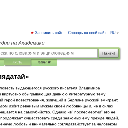
Запомнить сайт
Словарь на свой сайт
RU
едии на Академике
Найти!
Книги
Игры ⚽
лядатай»
 -повесть выдающегося русского писателя Владимира
 и виртуозно обыгрывающая давнюю литературную тему
й герой повествования, живущий в Берлине русский эмигрант,
зом избит ревнивым мужем своей любовницы и, не в силах
решается на самоубийство. Однако ив" послесмертии" его не
"продолжает существовать среди знакомых ему прежде людей,
енную любовь и внимательно соглядатайствует за человеком