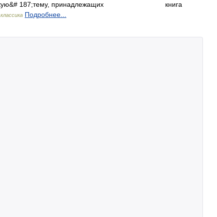
кую&# 187;тему, принадлежащих
книга
Подробнее...
классика