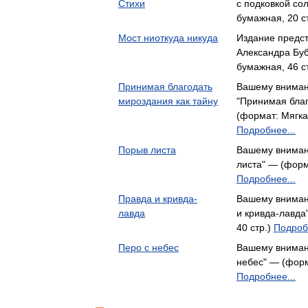
Стихи
с подковкой со
бумажная, 20 с
Мост ниоткуда никуда
Издание предст
Александра Бу
бумажная, 46 с
Принимая благодать
Вашему вниман
мироздания как тайну
"Принимая благ
(формат: Мягка
Подробнее...
Порыв листа
Вашему вниман
листа" — (форм
Подробнее...
Правда и кривда-
Вашему вниман
лавда
и кривда-лавда
40 стр.)
Подроб
Перо с небес
Вашему внимани
небес" — (форм
Подробнее...