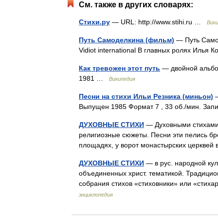
См. также в других словарях:
Стихи.ру
— URL: http://www.stihi.ru …
Вик
Путь Самоделкина (фильм)
— Путь Само
Vidiot international В главных ролях Иль
Как тревожен этот путь
— двойной альбо
1981 …
Википедия
Песни на стихи Ильи Резника (миньон)
—
Выпущен 1985 Формат 7 , 33 об./мин. За
ДУХОВНЫЕ СТИХИ
— Духовными стихами 
религиозные сюжеты. Песни эти пелись б
площадях, у ворот монастырских церквей
ДУХОВНЫЕ СТИХИ
— в рус. народной кул
объединенных христ. тематикой. Традицион
собрания стихов «стиховники» или «стиха
энциклопедия