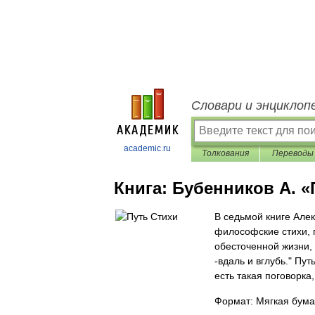
Словари и энциклоп
academic.ru
Толкования
Переводы
Книга:
Бубенников А. «
В седьмой книге Але
философские стихи, 
обесточенной жизни, 
-вдаль и вглубь." Пут
есть такая поговорка,
Формат: Мягкая бума