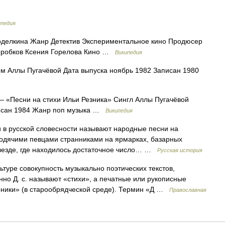
ипедия
делкина Жанр Детектив Экспериментальное кино Продюсер
я Коробков Ксения Горелова Кино …
Википедия
м Аллы Пугачёвой Дата выпуска ноябрь 1982 Записан 1980
 «Песни на стихи Ильи Резника» Сингл Аллы Пугачёвой
писан 1984 Жанр поп музыка …
Википедия
в русской словесности называют народные песни на
родячими певцами странниками на ярмарках, базарных
 везде, где находилось достаточное число… …
Русская история
ьтуре совокупность музыкально поэтических текстов,
но Д. с. называют «стихи», а печатные или рукописные
рники» (в старообрядческой среде). Термин «Д …
Православная