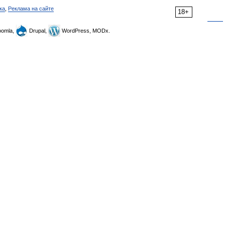
ка
,
Реклама на сайте
18+
omla,
Drupal,
WordPress, MODx.