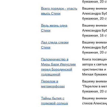
бумажная, 20 с
Всего порядок - упасть
Вашему вниман
ввысь Стихи
Александра Бу
бумажная, 20 с
Ведь жизнь одна
Вашему вниман
Стихи
Александра Бу
бумажная, 16 с
Лад следа слезки
Вашему вниман
Стихи
Александра Бу
бумажная, 20 с
Паломничество в
Книга посвяще
Миры Бари Иеруслим
автора к святы
перед Бородинской
христианства 
годовщиной
Мягкая бумажна
Перелом в
Вашему вниман
метаморфозах
"Перелом в ме
бумажная, 20 с
Тайны бытия с
Вашему вниман
подковой солнца
стихов Алексан