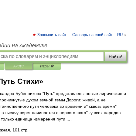
Запомнить сайт
Словарь на свой сайт
RU
едии на Академике
Найти!
Книги
Игры ⚽
Путь Стихи»
ксандра Бубенникова "Путь" представлены новые лирические и
проникнутые духом вечной темы Дороги: живой, а не
таинственного пути человека во времени и" сквозь время"
ь в тысячу верст начинается с первого шага" -у всех народов
 только единица измерения пути ... .
жная, 101 стр.