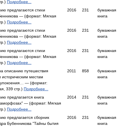
тр.)
Подробнее...
ию предлагаются стихи
2016
231
бумажная
бенникова — (формат: Мягкая
книга
тр.)
Подробнее...
ию предлагаются стихи
2016
231
бумажная
бенникова — (формат: Мягкая
книга
тр.)
Подробнее...
ию предлагаются стихи
2016
231
бумажная
бенникова — (формат: Мягкая
книга
тр.)
Подробнее...
на описанию путешествия
2011
858
бумажная
м историческим местам
книга
и упокоения… — (формат:
я, 339 стр.)
Подробнее...
ию предлагается книга
2014
231
бумажная
таморфозах" — (формат: Мягкая
книга
тр.)
Подробнее...
ию предлагается сборник
2016
231
бумажная
дра Бубенникова "Тайны бытия
книга