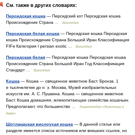
См. также в других словарях:
Персидская кошка
— Персидский кот Персидская кошка
Происхождение Страна …
Википедия
Персидская белая кошка
— Персидская кошка Персидская
кошка Происхождение Страна Большой Иран Классификация
FIFe Категория I persian exotic …
Википедия
Персидская белая
— Персидская кошка Персидская кошка
Происхождение Страна Большой Иран Год Классификация
Стандарт …
Википедия
Кошка
— Кошка — священное животное Баст. Бронза. 1
е тысячелетие до н. э. Москва, Музей изобразительных
искусств им. А. С. Пушкина. Кошка — священное животное
Баст. Кошка домашняя, млекопитающее семейства кошачьих.
Предполагают, что большинство …
Энциклопедия «Животные в
доме»
Шотландская вислоухая кошка
— В данной статье или
разделе имеется список источников или внешних ссылок, но