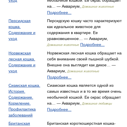
уход
необычной кошкой. Ее окрас обращает
на… — Аквариум,
Домашние животные
Подробнее...
Персидская
Персидскую кошку часто характеризуют
кошка.
как идеальное животное для
Содержание и
содержания в квартире. Ее
уход
уравновешенное… — Аквариум,
Подробнее...
Домашние животные
Норвежская
Норвежская лесная кошка обращает на
лесная кошка.
себя внимание своей пышной шубкой.
Содержание и
Внешне она выглядит как дикое… —
уход
Аквариум,
Домашние животные
Подробнее...
Сиамская кошка.
Сиамская кошка является одной из
История.
самых известных и в то же время очень
Содержание.
необычной кошкой. Ее окрас обращает
Кормление.
на… — Аквариум,
Домашние любимцы
Профилактика
Подробнее...
заболеваний
Британская
Британская короткошерстная кошка-