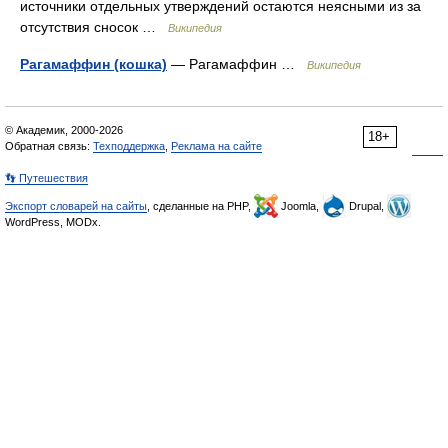
источники отдельных утверждений остаются неясными из за
отсутствия сносок …
Википедия
Рагамаффин (кошка)
— Рагамаффин …
Википедия
© Академик, 2000-2026
18+
Обратная связь:
Техподдержка
,
Реклама на сайте
👣 Путешествия
Экспорт словарей на сайты
, сделанные на PHP,
Joomla,
Drupal,
WordPress, MODx.