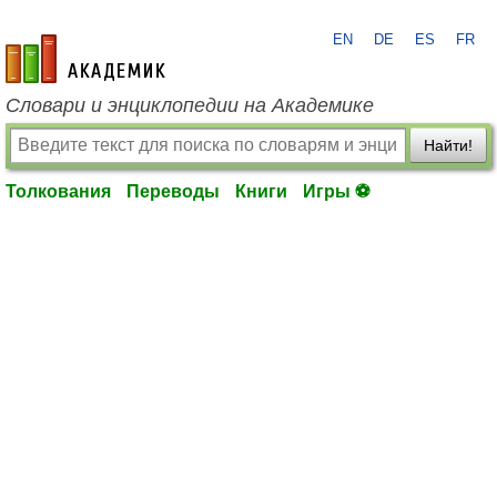
EN
DE
ES
FR
academic.ru
Словари и энциклопедии на Академике
Найти!
Толкования
Переводы
Книги
Игры ⚽