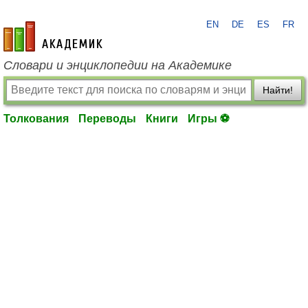
EN
DE
ES
FR
academic.ru
Словари и энциклопедии на Академике
Найти!
Толкования
Переводы
Книги
Игры ⚽