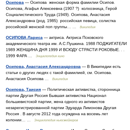
Осипова
— Осипова женская форма фамилии Осипов.
Осипова, Агафья Алексеевна (1907 ?) колхозница, Герой
Социалистического Труда (1949). Осипова, Анастасия
Александровна (род. 1985) российская певица, солистка
российской женской поп группы… …
Википедия
ОСИПОВА Лариса
— актриса. Актриса Псковского
академического театра им. А.С.Пушкина. 1988 ПОДЖИГАТЕЛИ
1989 ЖЕНЩИНА ДНЯ 1999 И ВСЮДУ СТРАСТИ РОКОВЫЕ. . .
1999 ФАРА …
Энциклопедия кино
Осипова, Анастасия Александровна
— В Википедии есть
статьи о других людях с такой фамилией, см. Осипова.
Анастасия Осипова …
Википедия
Осипова, Таисия
— Политическая активистка, сторонница
партии Другая Россия Бывшая активистка Национал
большевистской партии, жена одного из активистов
незарегистрированной партии Эдуарда Лимонова Другая
Россия . В августе 2012 года осуждена на восемь лет
колонии… …
Энциклопедия ньюсмейкеров