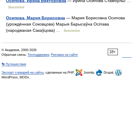
Осипова, Ирина Викторовна
— Ирина Осипова Стамбульс …
Википедия
Осипова, Мария Борисовна
— Мария Борисовна Осипова
(урождённая Соковцова) Марыя Барысаўна Осiпава
(народжаная Сакаўцова) …
Википедия
© Академик, 2000-2026
18+
Обратная связь:
Техподдержка
,
Реклама на сайте
👣 Путешествия
Экспорт словарей на сайты
, сделанные на PHP,
Joomla,
Drupal,
WordPress, MODx.