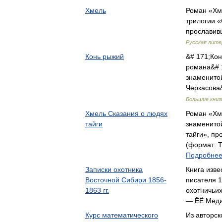
Хмель
Роман «Хм
трилогии «
прославив
Русская лите
Конь рыжий
&# 171;Ко
романа&# 
знаменито
Черкасова
Большие книг
Хмель Сказания о людях
Роман «Хм
тайги
знаменито
тайги», п
(формат: Т
Подробнее.
Записки охотника
Книга изве
Восточной Сибири 1856-
писателя 1
1863 гг.
охотничьи
— ЁЁ Мед
Курс математического
Из авторск