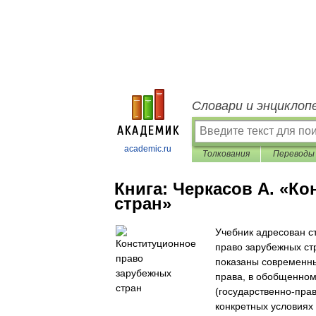
Словари и энциклоп
academic.ru
Толкования
Переводы
Книга:
Черкасов А. «К
стран»
Учебник адресован с
право зарубежных ст
показаны современны
права, в обобщенном
(государственно-пра
конкретных условиях