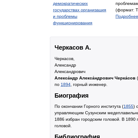
демократических
проблемам
государствах организация
(формат: Т
и проблемы
Подробнее.
функционирования
Черкасов А.
Черкасов,
Александр
Александрович
Алекса́ндр Алекса́ндрович Черка́сов
по
1894
, горный инженер.
Биография
По окончании Горного института (
1855
) 
управляющим Сузунским медеплавильн
1886 избран городским головой. В 1890
головой.
Библиография