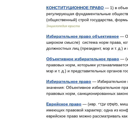
КОНСТИТУЦИОННОЕ ПРАВО
— 1) в объе
регулирующая фундаментальные обществе
(общественный) строй государства, форм
Энциклопедия юриста
Избирательное право объективное
— Об
широком смысле) система норм права, ко
должностных лиц (президент, мэр и т. д.
Объективное избирательное право
— (и
правовых норм, которыми устанавливается
мэр и т. д.) и представительных органов
Избирательное право
— Избирательное 
значения: Объективное избирательное пра
правовых норм, санкционированных зако
Еврейское право
— (ивр. מִשְׁפָּט עִבְרִי‎, мишпат иври) совокупность религиозных норм иудаизма,
имеющих правовой характер; одна из конф
еврейское право можно рассматривать ка