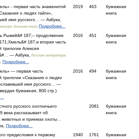
ель» - первая часть знаменитой
2019
463
бумажная
Сказания о людях тайги»,
книга
шей имя русского… — Азбука,
Подробнее...
ратура. Большие книги
нь Рыжий&# 187;– продолжение
2016
451
бумажная
171;Хмель&# 187;и вторая часть
книга
й трилогии Алексея
&#… — Азбука,
Русская литература.
Подробнее...
и
ель» — первая часть
2016
494
бумажная
й трилогии «Сказания о людях
книга
рославившей имя русского… —
вердая бумажная, 800 стр.)
..
стного русского охотничьего
2081
бумажная
9 века рассказывает об
книга
х животных и приемах охоты…
иа,
Подробнее...
ого предисловия к первому
1940
1761
бумажная