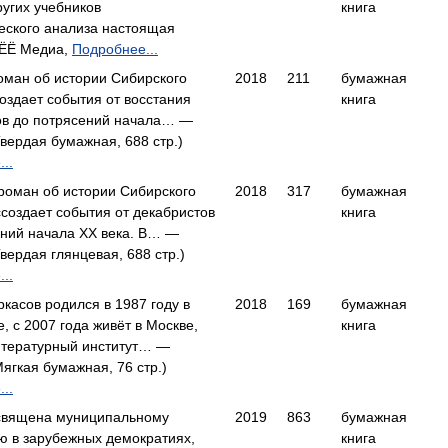
ругих учебников
книга
еского анализа настоящая
ЁЁ Медиа,
Подробнее...
оман об истории Сибирского
2018
211
бумажная
создает события от восстания
книга
ов до потрясений начала… —
вердая бумажная, 688 стр.)
..
роман об истории Сибирского
2018
317
бумажная
создает события от декабристов
книга
ений начала XX века. В… —
вердая глянцевая, 688 стр.)
..
касов родился в 1987 году в
2018
169
бумажная
, с 2007 года живёт в Москве,
книга
итературный институт… —
ягкая бумажная, 76 стр.)
..
священа муниципальному
2019
863
бумажная
ю в зарубежных демократиях,
книга