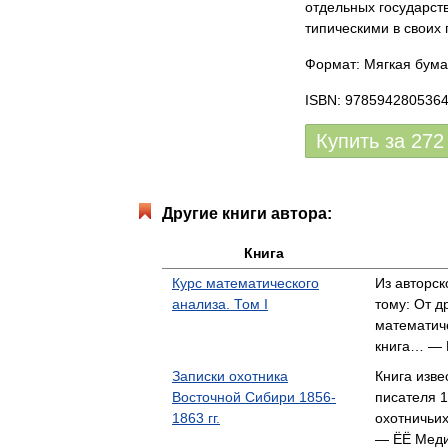
отдельных государст
типическими в своих п
Формат: Мягкая бума
ISBN: 978594280536
Купить за
272
Другие книги автора:
Книга
Курс математического
Из авторск
анализа. Том I
тому: От д
математич
книга… — 
Записки охотника
Книга изве
Восточной Сибири 1856-
писателя 1
1863 гг.
охотничьи
— ЁЁ Мед