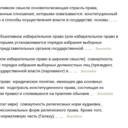
ктивном смысле основополагающая отрасль права,
нные отношения, которыми охватываются: конституционный
ы и способы осуществления власти в государстве: основы… …
ъективное избирательное право (или избирательное право в
торыми устанавливается порядок избрания выборных
) и представительных органов государственной… …
Википедия
ли избирательное право в широком смысле) совокупность
 порядок избрания выборных должностных лиц (президент,
 государственной власти (парламент) и… …
Википедия
право юридическое понятие, имеющее два основных
во подотрасль конституционного права, состоящая из
ном правил и сложившихся на практике обычаев …
Википедия
ессиональных форм религиозного права. Кроме того,
к нормативную часть (Галаху)… …
Википедия