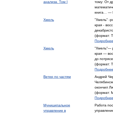
анализа. Том I
тому: От д
математич
книга… — 
Хмель
"Хмель" -р
края - вос
декабрист
(формат: Т
Подробнее.
Хмель
"Хмель"— 
края — вос
до потряс
(формат: Т
Подробнее.
Ветер по частям
Андрей Чер
Челябинске
окончил Л
(формат: М
Подробнее.
Муниципальное
Работа по
управление в
управлени