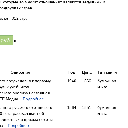
в, которые во многих отношениях являются ведущими и
одгруппах стран. . .
жная, 312 стр.
4
руб
в
Описание
Год
Цена
Тип книги
ого предисловия к первому
1940
1566
бумажная
ругих учебников
книга
еского анализа настоящая
ЁЁ Медиа,
Подробнее...
-
стного русского охотничьего
1884
1851
бумажная
9 века рассказывает об
книга
х животных и приемах охоты…
иа,
Подробнее...
-