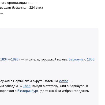
 его организации и… —
вердая бумажная, 224 стр.)
..
(
1834
—
1895
) — писатель, городской голова
Барнаула
с
1886
служил в Нерчинском округе, затем на
Алтае
—
ым заводом. С
1883
, выйдя в отставку, жил в Барнауле, в
 переехал в
Екатеринбург
, где также был избран городским