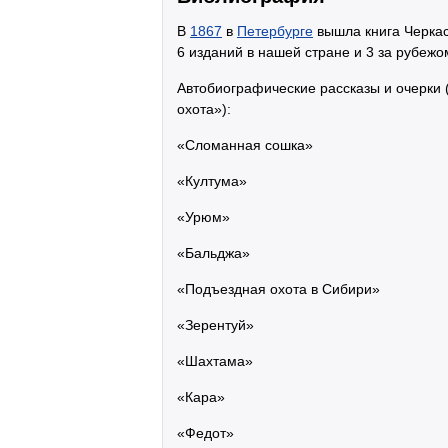
В
1867
в
Петербурге
вышла книга Черкас
6 изданий в нашей стране и 3 за рубежо
Автобиографические рассказы и очерки 
охота»):
«Сломанная сошка»
«Култума»
«Урюм»
«Бальджа»
«Подъездная охота в Сибири»
«Зерентуй»
«Шахтама»
«Кара»
«Федот»