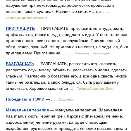
нарушений при некоторых дистрофических процессах в
позвоночнике и суставах. Различные системы так… …
Медицинская энциклопедия
ПРИГЛАШАТЬ
— ПРИГЛАШАТЬ, пригласить кого куда, звать,
при(за)зывать, просить куда, предлагать идти. У него гости все
приглашенные, все званные, неслучайные. Приглашенный
обед, вечер, званный. Не приглашен на совет, не ходи. ся, быть
приглашаему. Приглашение,… …
Толковый словарь Даля
РАЗГЛАШАТЬ
— РАЗГЛАШАТЬ, разгласить что, огласить,
распустить слух, молву, объявить, рассказать многим, сделать
гласным. Разгласили о богатстве его, а все одна хвасть. Чужой
тайны не разглашай, а свою блюди. ся, быть разглашаему,
огласиться. Хорошее смолчится …
Толковый словарь Даля
Победители ТЭФИ
— …
Википедия
Мануальная терапия
— Мануальная терапия (Мануалная
лат. manus кисть Терапия греч. θεραπεία [therapeia] лечение,
оздоровление) лечение руками, которая с помощью
воздействия рук позволяет проводить лечение позвоночника и