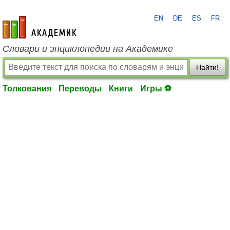
EN
DE
ES
FR
academic.ru
Словари и энциклопедии на Академике
Найти!
Толкования
Переводы
Книги
Игры ⚽