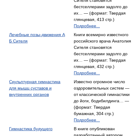
Сителя становятся
бестселлерами задолго до
их… — (формат: Твердая
глянцевая, 413 стр.)
Подробнее...
Лечебные позы-движения А
Книги всемирно известного
Б Сителя
российского врача Анатолия
Сителя становятся
бестселлерами задолго до
их… — (формат: Твердая
глянцевая, 432 стр.)
Подробнее...
Скульптурная гимнастика
Известно огромное число
для мышц суставов и
оздоровительных систем —
внутренних органов
от классической гимнастики
до йоги, бодибилдинга… —
(формат: Твердая
бумажная, 304 стр.)
Подробнее...
Гимнастика будущего
В книге опубликован
разработанный автором