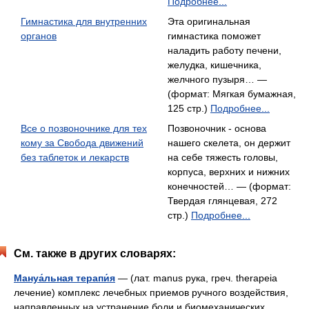
Подробнее...
Гимнастика для внутренних
Эта оригинальная
органов
гимнастика поможет
наладить работу печени,
желудка, кишечника,
желчного пузыря… —
(формат: Мягкая бумажная,
125 стр.)
Подробнее...
Все о позвоночнике для тех
Позвоночник - основа
кому за Свобода движений
нашего скелета, он держит
без таблеток и лекарств
на себе тяжесть головы,
корпуса, верхних и нижних
конечностей… — (формат:
Твердая глянцевая, 272
стр.)
Подробнее...
См. также в других словарях:
Мануа́льная терапи́я
— (лат. manus рука, греч. therapeia
лечение) комплекс лечебных приемов ручного воздействия,
направленных на устранение боли и биомеханических