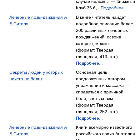
случае нельзя… — Книжный
Клуб 36.6,
Подробнее...
-
Лечебные позы-движения А
В книге читатель найдет
Б Сителя
подробное описание более
200 различных лечебных
поз-движений, освоив
которые, можно… —
(формат: Твердая
глянцевая, 413 стр.)
Подробнее...
Секреты людей у которых
Основная цель
ничего не болит
предложенных автором
упражнений и массажа —
справиться с причиной
боли, снять спазм… —
(формат: Твердая
глянцевая, 252 стр.)
Подробнее...
Лечебные позы-движения А
Книги всемирно известного
Б Сителя
российского врача Анатолия