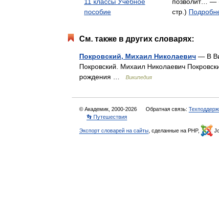
11 классы Учебное
позволит… — 
пособие
стр.)
Подробне
См. также в других словарях:
Покровский, Михаил Николаевич
— В Ви
Покровский. Михаил Николаевич Покровский
рождения …
Википедия
© Академик, 2000-2026
Обратная связь:
Техподдерж
👣 Путешествия
Экспорт словарей на сайты
, сделанные на PHP,
Jo