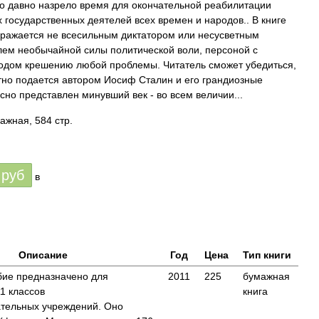
то давно назрело время для окончательной реабилитации
 государственных деятелей всех времен и народов.. В книге
ражается не всесильным диктатором или несусветным
лем необычайной силы политической воли, персоной с
дом крешению любой проблемы. Читатель сможет убедиться,
тно подается автором Иосиф Сталин и его грандиозные
сно представлен минувший век - во всем величии...
ажная, 584 стр.
руб
в
Описание
Год
Цена
Тип книги
бие предназначено для
2011
225
бумажная
1 классов
книга
тельных учреждений. Оно