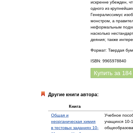
искренне убежден, ч
одного из крупнейших
Генералиссимус изоб
монстром, а правите
неформальным подхо
насколько нестандар
деяния; также интере
Формат: Твердая бум
ISBN: 9965978840
Купить за
184
Другие книги автора:
Книга
Общая и
Учебное посо
неорганическая химия
учащихся 10-1
в тестовых заданиях 10-
общеобразова