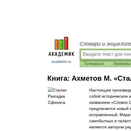
Словари и энциклоп
academic.ru
Толкования
Переводы
Книга:
Ахметов М. «Ста
Настоящее произведе
собой историческое 
названием «Словоо С
предлагается новый 
исправленный. Марат
самобытных и талант
является автором ряд