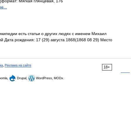
(формат: Мягкая глянцевая, 176
е...
кипедии есть статьи о других людях с именем Михаил
 Дата рождения: 17 (29) августа 1868(1868 08 29) Место
ка
,
Реклама на сайте
18+
omla,
Drupal,
WordPress, MODx.