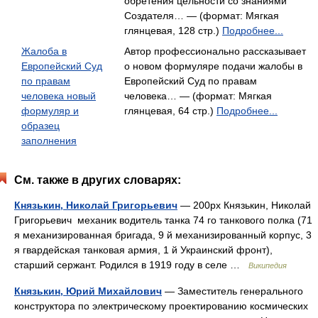
обретения цельности со знаниями
Создателя… — (формат: Мягкая
глянцевая, 128 стр.)
Подробнее...
Жалоба в
Автор профессионально рассказывает
Европейский Суд
о новом формуляре подачи жалобы в
по правам
Европейский Суд по правам
человека новый
человека… — (формат: Мягкая
формуляр и
глянцевая, 64 стр.)
Подробнее...
образец
заполнения
См. также в других словарях:
Князькин, Николай Григорьевич
— 200px Князькин, Николай
Григорьевич механик водитель танка 74 го танкового полка (71
я механизированная бригада, 9 й механизированный корпус, 3
я гвардейская танковая армия, 1 й Украинский фронт),
старший сержант. Родился в 1919 году в селе …
Википедия
Князькин, Юрий Михайлович
— Заместитель генерального
конструктора по электрическому проектированию космических