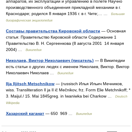
аппаратов, их эксплуатации и управлению в полете Научно
производственного объединения прикладной механики в г.
Краснодаре; родился 8 января 1936 г. в г. Чите;… …
Большая
биографическая энциклопедия
Составы правительства Кировской области
— Основная
статья: Правительство Кировской области Содержание 1
Правительство В. Н. Сергеенкова (8 августа 2001 14 января
2004) …
Википедия
Николаев, Виктор Николаевич (писатель)
— В Википедии
есть статьи о других людях с именем Николаев, Виктор. Виктор
Николаевич Николаев …
Википедия
Ilja Iljitsch Metschnikow
— (russisch Илья Ильич Мечников,
wiss. Transliteration Il ja Il ič Mečnikov, frz. Form Elie Metchnikoff; *
3. Maijul./ 15. Mai 1845greg. in Iwaniwka bei Charkow …
Deutsch
Wikipedia
Хазарский каганат
— 650 969 …
Википедия