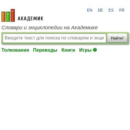
EN
DE
ES
FR
academic.ru
Словари и энциклопедии на Академике
Найти!
Толкования
Переводы
Книги
Игры ⚽