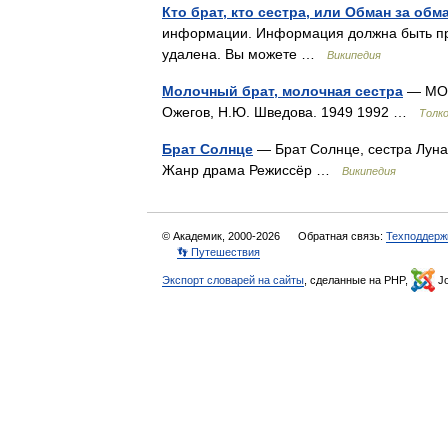
Кто брат, кто сестра, или Обман за обм
информации. Информация должна быть про
удалена. Вы можете …
Википедия
Молочный брат, молочная сестра
— МОЛО
Ожегов, Н.Ю. Шведова. 1949 1992 …
Толк
Брат Солнце
— Брат Солнце, сестра Луна 
Жанр драма Режиссёр …
Википедия
© Академик, 2000-2026
Обратная связь:
Техподдерж
👣 Путешествия
Экспорт словарей на сайты
, сделанные на PHP,
Jo