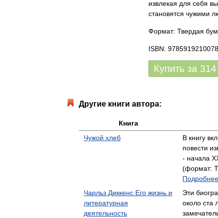
извлекая для себя вы
становятся чужими л
Формат: Твердая бум
ISBN: 978591921007
Купить за
314
Другие книги автора:
Книга
Чужой хлеб
В книгу в
повести из
- начала 
(формат: Т
Подробнее.
Чарльз Диккенс Его жизнь и
Эти биогр
литературная
около ста 
деятельность
замечател