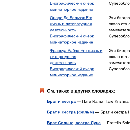
Биографический очерк
Супероблож
миниатюрное издание
Оноре Де Бальзак Его
Эти биогр
жизнь и литературная
около ста 
деятельность
замечател
Биографический очерк
Супероблож
миниатюрное издание
Франсуа Рабле Его жизнь и
Эти биогр
литературная
около ста 
деятельность
замечател
Биографический очерк
Супероблож
миниатюрное издание
См. также в других словарях:
Брат и сестра
— Hare Rama Hare Krish
Брат и сестра (фильм)
— Брат и сестра 
Брат Солнце, сестра Луна
— Fratello So