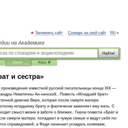
Запомнить сайт
Словарь на свой сайт
RU
едии на Академике
Найти!
Книги
Игры ⚽
рат и сестра»
а произведения известной русской писательницы конца XIX —
сандры Никитичны Ан-ненской.. Повесть «Младший брат»
стичной девочке Вере, которая после смерти матери
хотному младшему брату и фактически заменяет ему мать. С
ходит смысл жизни в заботе о близких.. Герои повести «Брат и
сле смерти матери, попадают в чужую семью и ведут себя по-
тся справедливой, а Федя начинает угождать хозяевам,