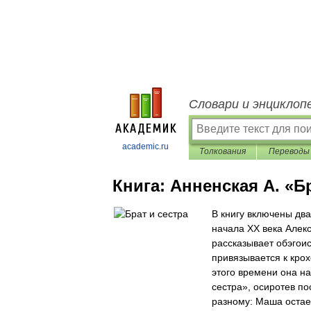
Словари и энциклоп
academic.ru
Толкования
Переводы
Книга:
Анненская А. «Б
В книгу включены дв
начала XX века Алек
рассказывает обэгои
привязывается к кро
этого времени она на
сестра», осиротев по
разному: Маша остае