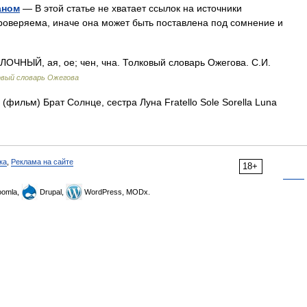
аном
— В этой статье не хватает ссылок на источники
веряема, иначе она может быть поставлена под сомнение и
ЧНЫЙ, ая, ое; чен, чна. Толковый словарь Ожегова. С.И.
овый словарь Ожегова
(фильм) Брат Солнце, сестра Луна Fratello Sole Sorella Luna
ка
,
Реклама на сайте
18+
omla,
Drupal,
WordPress, MODx.