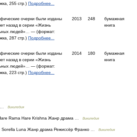
ка, 255 стр.)
Подробнее...
афические очерки были изданы
2013
248
бумажная
лет назад в серии «Жизнь
книга
ьных людей»… — (формат:
ка, 287 стр.)
Подробнее...
афические очерки были изданы
2014
180
бумажная
лет назад в серии «Жизнь
книга
ьных людей»… — (формат:
ка, 223 стр.)
Подробнее...
na …
Википедия
Hare Rama Hare Krishna Жанр драма …
Википедия
le Sorella Luna Жанр драма Режиссёр Франко …
Википедия