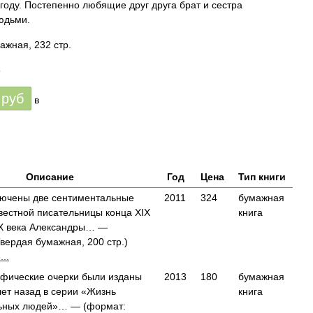
году. Постепенно любящие друг друга брат и сестра
юдьми.
ажная, 232 стр.
8
руб
в
Описание
Год
Цена
Тип книги
ключены две сентиментальные
2011
324
бумажная
вестной писательницы конца XIX
книга
XX века Александры… —
вердая бумажная, 200 стр.)
..
афические очерки были изданы
2013
180
бумажная
лет назад в серии «Жизнь
книга
ьных людей»… — (формат: