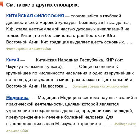
См. также в других словарях:
КИТАЙСКАЯ ФИЛОСОФИЯ
— сложившийся в глубокой
древности слой мировой культуры. Возникнув в I тыс. до н.э.,
К.ф. стала неотъемлемой частью духовных цивилизаций не
только Китая, но и большинства стран Востока и Юго
Восточной Азии. Кит. традиция выделяет шесть основных… …
Философская энциклопедия
Китай
— Китайская Народная Республика, КНР (кит.
Чжунхуа жэньминь гунхэго). I. Общие сведения К.
крупнейшее по численности населения и одно из крупнейших
по площади государств в мире; расположен в Центральной и
Восточной Азии. На востоке …
Большая советская энциклопедия
Медицина
— I Медицина Медицина система научных знаний и
практической деятельности, целями которой являются
укрепление и сохранение здоровья, продление жизни людей,
предупреждение и лечение болезней человека. Для
выполнения этих задач М. изучает строение и… …
Медицинская
энциклопедия