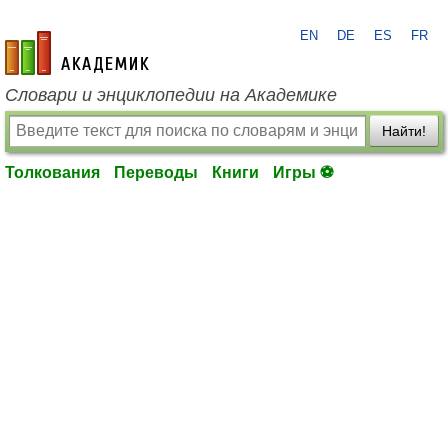
EN
DE
ES
FR
academic.ru
Словари и энциклопедии на Академике
Найти!
Толкования
Переводы
Книги
Игры ⚽