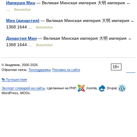
Империя Мин
— Великая Минская империя 大明 империя ←
…
Википедия
Мин (династия)
— Великая Минская империя 大明 империя ←
1368 1644 …
Википедия
Династия Мин
— Великая Минская империя 大明 империя ←
1368 1644 …
Википедия
© Академик, 2000-2026
18+
Обратная связь:
Техподдержка
,
Реклама на сайте
👣 Путешествия
Экспорт словарей на сайты
, сделанные на PHP,
Joomla,
Drupal,
WordPress, MODx.