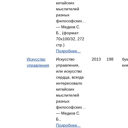
китайских
мыслителей
разных
философских…
— Медков С.
Б., (формат:
70x100/32, 272
стр.)
Подробнее...
Искусство
Искусство
2013
198
бу
управления
управления,
кни
или искусство
сердца, всегда
интересовало
китайских
мыслителей
разных
философских…
— Медков С.
Б.,
Подробнее...