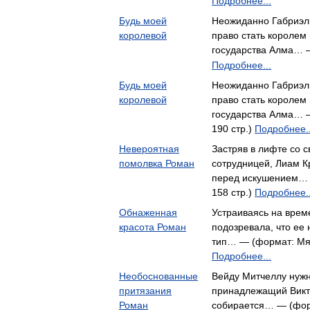
Подробнее...
Будь моей
Неожиданно Габриэл
королевой
право стать королем
государства Алма… 
Подробнее...
Будь моей
Неожиданно Габриэл
королевой
право стать королем
государства Алма… 
190 стр.)
Подробнее..
Невероятная
Застряв в лифте со 
помолвка Роман
сотрудницей, Лиам Кр
перед искушением… 
158 стр.)
Подробнее..
Обнаженная
Устраиваясь на врем
красота Роман
подозревала, что ее 
тип… — (формат: Мяг
Подробнее...
Необоснованные
Вейду Митчеллу нужн
притязания
принадлежащий Викт
Роман
собирается… — (фор