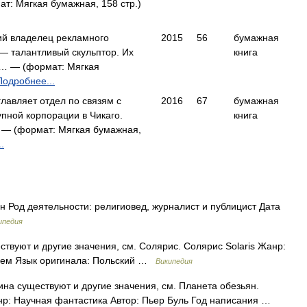
: Мягкая бумажная, 158 стр.)
й владелец рекламного
2015
56
бумажная
 — талантливый скульптор. Их
книга
… — (формат: Мягкая
Подробнее...
лавляет отдел по связям с
2016
67
бумажная
пной корпорации в Чикаго.
книга
 — (формат: Мягкая бумажная,
.
 Род деятельности: религиовед, журналист и публицист Дата
ипедия
твуют и другие значения, см. Солярис. Солярис Solaris Жанр:
 Лем Язык оригинала: Польский …
Википедия
на существуют и другие значения, см. Планета обезьян.
анр: Научная фантастика Автор: Пьер Буль Год написания …