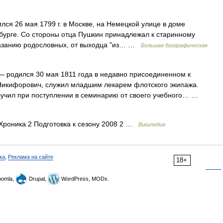
ся 26 мая 1799 г. в Москве, на Немецкой улице в доме
рбурге. Со стороны отца Пушкин принадлежал к старинному
казанию родословных, от выходца "из… …
Большая биографическая
 родился 30 мая 1811 года в недавно присоединенном к
й Никифорович, служил младшим лекарем флотского экипажа.
учил при поступлении в семинарию от своего учебного… …
роника 2 Подготовка к сезону 2008 2 …
Википедия
ка
,
Реклама на сайте
18+
omla,
Drupal,
WordPress, MODx.