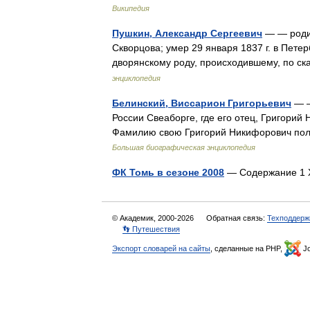
Википедия
Пушкин, Александр Сергеевич
— — родил
Скворцова; умер 29 января 1837 г. в Пете
дворянскому роду, происходившему, по с
энциклопедия
Белинский, Виссарион Григорьевич
— —
России Свеаборге, где его отец, Григори
Фамилию свою Григорий Никифорович пол
Большая биографическая энциклопедия
ФК Томь в сезоне 2008
— Содержание 1 Х
© Академик, 2000-2026
Обратная связь:
Техподдерж
👣 Путешествия
Экспорт словарей на сайты
, сделанные на PHP,
Jo