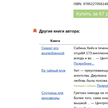
ISBN: 978522705614
Купить за
67
Другие книги автора:
Книга
Секрет его
Сабина Хейз в течени
возлюбленной
отца&# 173;миллион
всегда и во… — Цен
Подробнее...
Ее тайный муж
Хит — преуспевающи
агентства, Джулиана
любовь была похожа
Подроб
Harlequin.Соблазн
Спутница для
Гретхен никогда не п
кинозвезды
Более того, сама она
мышкой… — Центрп