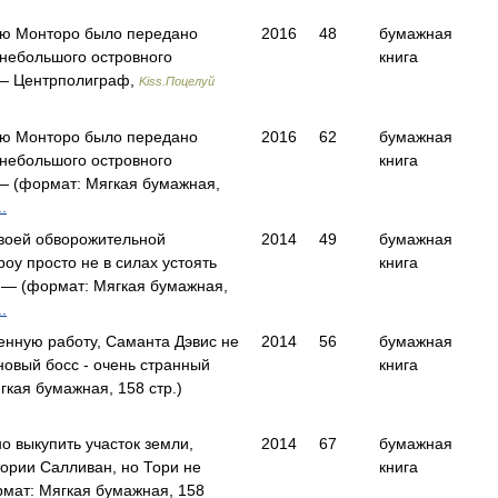
ю Монторо было передано
2016
48
бумажная
 небольшого островного
книга
— Центрполиграф,
Kiss.Поцелуй
ю Монторо было передано
2016
62
бумажная
 небольшого островного
книга
— (формат: Мягкая бумажная,
.
своей обворожительной
2014
49
бумажная
оу просто не в силах устоять
книга
— (формат: Мягкая бумажная,
.
енную работу, Саманта Дэвис не
2014
56
бумажная
новый босс - очень странный
книга
кая бумажная, 158 стр.)
о выкупить участок земли,
2014
67
бумажная
ории Салливан, но Тори не
книга
мат: Мягкая бумажная, 158