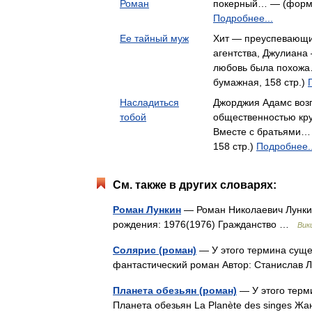
Роман
покерный… — (формат
Подробнее...
Ее тайный муж
Хит — преуспевающи
агентства, Джулиана
любовь была похожа
бумажная, 158 стр.)
Насладиться
Джорджия Адамс возг
тобой
общественностью кру
Вместе с братьями…
158 стр.)
Подробнее..
См. также в других словарях:
Роман Лункин
— Роман Николаевич Лункин
рождения: 1976(1976) Гражданство …
Вик
Солярис (роман)
— У этого термина сущес
фантастический роман Автор: Станислав
Планета обезьян (роман)
— У этого терми
Планета обезьян La Planète des singes Ж