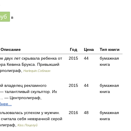
6
руб
в
Описание
Год
Цена
Тип книги
е двух лет скрывала ребенка от
2015
44
бумажная
ера Кевина Брукса. Привыкший
книга
трполиграф,
Harlequin.Соблазн
й владелец рекламного
2015
44
бумажная
 — талантливый скульптор. Их
книга
… — Центрполиграф,
нее...
ользовалась успехом у мужчин.
2016
48
бумажная
 считала себя невзрачной серой
книга
олиграф,
Kiss.Поцелуй