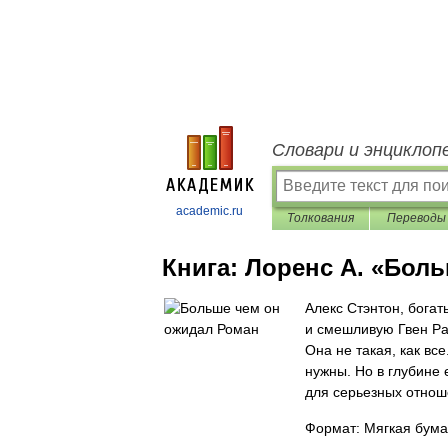
Словари и энциклоп
academic.ru
Толкования
Переводы
Книга:
Лоренс А. «Бол
Алекс Стэнтон, бога
и смешливую Гвен Рай
Она не такая, как вс
нужны. Но в глубине 
для серьезных отношени
Формат: Мягкая бума