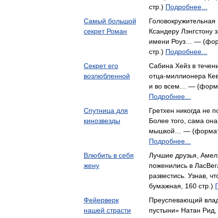
стр.)
Подробнее...
Самый большой
Головокружительная 
секрет Роман
Ксандеру Лэнгстону 
имени Роуз… — (фор
стр.)
Подробнее...
Секрет его
Сабина Хейз в течени
возлюбленной
отца-миллионера Кев
и во всем… — (форма
Подробнее...
Спутница для
Гретхен никогда не п
кинозвезды
Более того, сама она
мышкой… — (формат:
Подробнее...
Влюбить в себя
Лучшие друзья, Амел
жену
поженились в Лас­Ве
развестись. Узнав, 
бумажная, 160 стр.)
Фейерверк
Преуспевающий влад
нашей страсти
пустыни» Натан Рид,