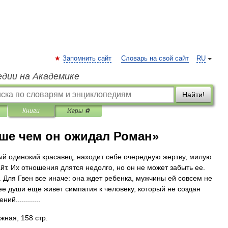
Запомнить сайт
Словарь на свой сайт
RU
едии на Академике
Найти!
Книги
Игры ⚽
ьше чем он ожидал Роман»
тый одинокий красавец, находит себе очередную жертву, милую
т. Их отношения длятся недолго, но он не может забыть ее.
е. Для Гвен все иначе: она ждет ребенка, мужчины ей совсем не
ее души еще живет симпатия к человеку, который не создан
й............
жная, 158 стр.