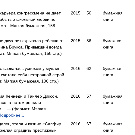
карьера конгрессмена не дает
2015
56
бумажная
забыть о школьной любви по
книга
мат: Мягкая бумажная, 158
е двух лет скрывала ребенка от
2015
56
бумажная
ина Брукса. Привыкший всегда
книга
т: Мягкая бумажная, 158 стр.)
ользовалась успехом у мужчин.
2016
62
бумажная
 считала себя невзрачной серой
книга
 Мягкая бумажная, 190 стр.)
ия Кеннеди и Тайлер Диксон,
2016
57
бумажная
гасе, а потом решили
книга
что… — (формат: Мягкая
Подробнее...
елец отеля и казино «Сапфир
2016
67
бумажная
 желая оградить престижный
книга