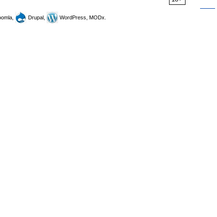
omla,
Drupal,
WordPress, MODx.