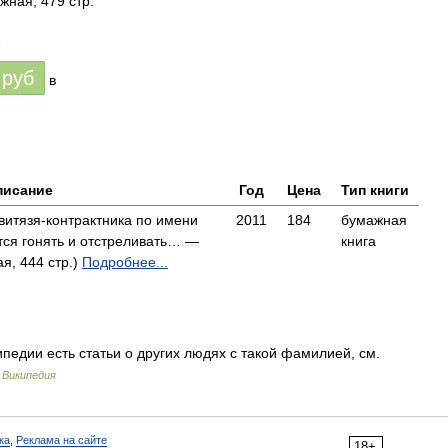
жная, 479 стр.
2
руб
в
писание
Год
Цена
Тип книги
витязя-контрактника по имени
2011
184
бумажная
тся гонять и отстреливать… —
книга
я, 444 стр.)
Подробнее...
педии есть статьи о других людях с такой фамилией, см.
…
Википедия
ка
,
Реклама на сайте
18+