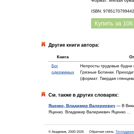
Формат: Мягкая бума
ISBN: 978517079944
Купить за
106
Другие книги автора:
Книга
О
Бог
Непросты трудовые будни 
одержимых
Грязные Ботинки. Приходи
(формат: Твердая глянцева
См. также в других словарях:
Яценко, Владимир Валериевич
— В Вики
Яценко. Владимир Валериевич Яценко 
© Академик, 2000-2026
Обратная связь:
Техподдерж