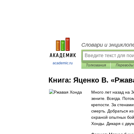
Словари и энциклоп
academic.ru
Толкования
Переводы
Книга:
Яценко В. «Ржав
Много лет назад на З
зените. Всегда. Пото
крепости. За стенами
смерть. Добраться из
охраной опытных бой
Хонды. Дикаря с двумя