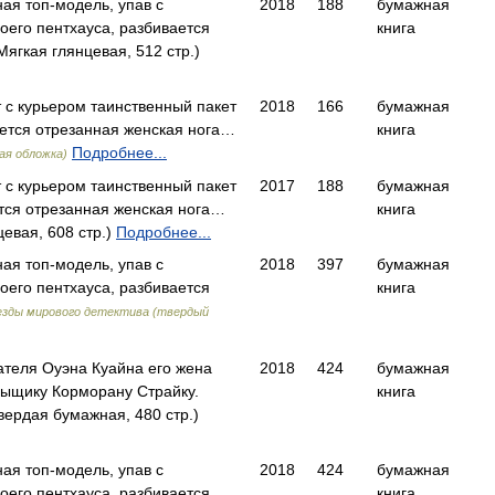
ная топ-модель, упав с
2018
188
бумажная
оего пентхауса, разбивается
книга
гкая глянцевая, 512 стр.)
 с курьером таинственный пакет
2018
166
бумажная
ется отрезанная женская нога…
книга
Подробнее...
кая обложка)
 с курьером таинственный пакет
2017
188
бумажная
ется отрезанная женская нога…
книга
евая, 608 стр.)
Подробнее...
ная топ-модель, упав с
2018
397
бумажная
оего пентхауса, разбивается
книга
езды мирового детектива (твердый
ателя Оуэна Куайна его жена
2018
424
бумажная
сыщику Корморану Страйку.
книга
ердая бумажная, 480 стр.)
ная топ-модель, упав с
2018
424
бумажная
оего пентхауса, разбивается
книга