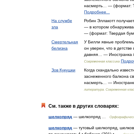
насмерть… — (формат: Т
Подробнее...
На службе
Робин Эллакотт получает
зла
— в котором обнаружива
— (формат: Твердая бум
Смертельная
У Билли явные проблемы
белизна
он уверен, что в детстве
давняя… — Иностранка 
Подроб
Современная классика
Зов Кукушки
Когда скандально извест
заснеженного балкона св
насмерть… — Иностранк
литература. Современная кла
См. также в других словарях:
шелкопряд
— шелкопряд …
Орфографическ
шелкопряд
— тутовый шелкопряд, шелкови