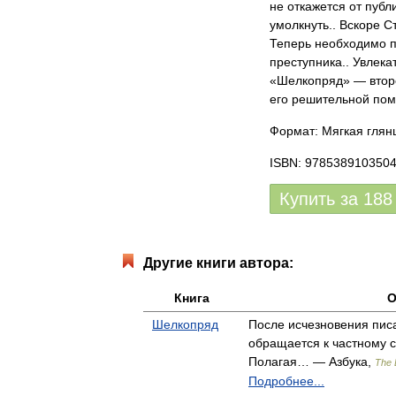
не откажется от публ
умолкнуть.. Вскоре С
Теперь необходимо п
преступника.. Увлек
«Шелкопряд» — второ
его решительной пом
Формат: Мягкая глянц
ISBN: 978538910350
Купить за
188
Другие книги автора:
Книга
О
Шелкопряд
После исчезновения пис
обращается к частному 
Полагая… — Азбука,
The 
Подробнее...