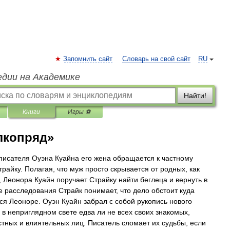
Запомнить сайт
Словарь на свой сайт
RU
едии на Академике
Найти!
Книги
Игры ⚽
лкопряд»
писателя Оуэна Куайна его жена обращается к частному
айку. Полагая, что муж просто скрывается от родных, как
, Леонора Куайн поручает Страйку найти беглеца и вернуть в
е расследования Страйк понимает, что дело обстоит куда
ся Леоноре. Оуэн Куайн забрал с собой рукопись нового
 в неприглядном свете едва ли не всех своих знакомых,
стных и влиятельных лиц. Писатель сломает их судьбы, если