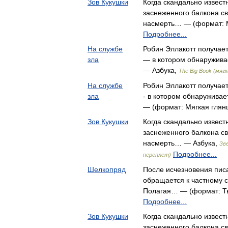
Зов Кукушки
Когда скандально извест
заснеженного балкона св
насмерть… — (формат: Мя
Подробнее...
На службе
Робин Эллакотт получает
зла
— в котором обнаружива
— Азбука,
The Big Book (мяг
На службе
Робин Эллакотт получает
зла
- в котором обнаружива
— (формат: Мягкая глянц
Зов Кукушки
Когда скандально извест
заснеженного балкона св
насмерть… — Азбука,
Зв
Подробнее...
переплет)
Шелкопряд
После исчезновения пис
обращается к частному 
Полагая… — (формат: Тв
Подробнее...
Зов Кукушки
Когда скандально извест
заснеженного балкона св