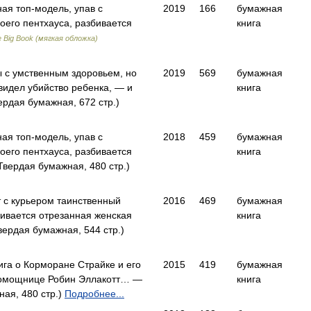
ная топ-модель, упав с
2019
166
бумажная
оего пентхауса, разбивается
книга
 Big Book (мягкая обложка)
 с умственным здоровьем, но
2019
569
бумажная
 видел убийство ребенка, — и
книга
рдая бумажная, 672 стр.)
ная топ-модель, упав с
2018
459
бумажная
оего пентхауса, разбивается
книга
вердая бумажная, 480 стр.)
 с курьером таинственный
2016
469
бумажная
живается отрезанная женская
книга
ердая бумажная, 544 стр.)
га о Корморане Страйке и его
2015
419
бумажная
омощнице Робин Эллакотт… —
книга
ая, 480 стр.)
Подробнее...