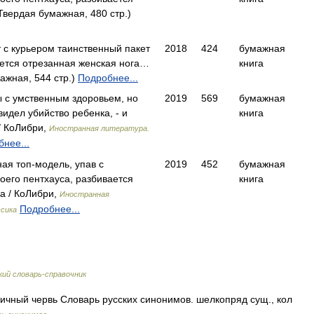
вердая бумажная, 480 стр.)
 с курьером таинственный пакет
2018
424
бумажная
ется отрезанная женская нога…
книга
ажная, 544 стр.)
Подробнее...
 с умственным здоровьем, но
2019
569
бумажная
 видел убийство ребенка, - и
книга
/ КоЛибри,
Иностранная литература.
нее...
ная топ-модель, упав с
2019
452
бумажная
оего пентхауса, разбивается
книга
а / КоЛибри,
Иностранная
Подробнее...
ссика
ий словарь-справочник
чный червь Словарь русских синонимов. шелкопряд сущ., кол