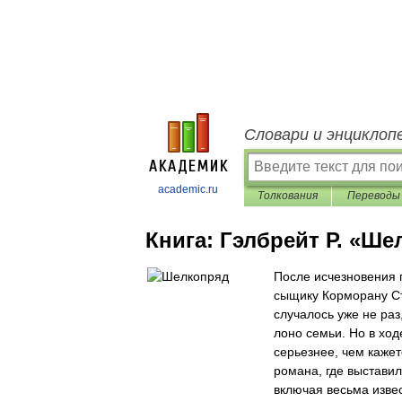
Словари и энциклоп
academic.ru
Толкования
Переводы
Книга:
Гэлбрейт Р. «Ше
После исчезновения 
сыщику Корморану Стр
случалось уже не раз
лоно семьи. Но в ход
серьезнее, чем кажет
романа, где выставил
включая весьма изве