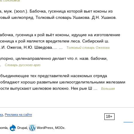
рь синонимов
уж. (зоол.). Бабочка, гусеница которой вьет коконы из
овый шелкопряд. Толковый словарь Ушакова. Д.Н. Ушаков.
очка, гусеница к рой вьёт коконы, идущие на изготовление
 гусеница к рой является вредителем леса. Сибирский ш.
 С.И. Ожегов, Н.Ю. Шведова.… …
Толковый словарь Ожегова
порно, целенаправленно делает что л. назв. бабочки,
ы …
Словарь русского арго
бъединяющее тех представителей насекомых отряда
и обладают хорошо развитыми шелкоотделительными железами
ности выпускают шелковое волокно. Нек рые Ш …
Большая
ка
,
Реклама на сайте
18+
omla,
Drupal,
WordPress, MODx.