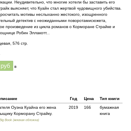
икации. Неудивительно, что многие хотели бы заставить его
трайк выясняет, что Куайн стал жертвой чудовищного убийства.
росчитать мотивы неслыханно жестокого, изощренного
ательный детектив с неожиданными поворотамисюжета,
е произведение из цикла романов о Корморане Страйке и
ощнице Робин Эллакотт...
евая, 576 стр.
4
руб
в
писание
Год
Цена
Тип книги
ателя Оуэна Куайна его жена
2019
166
бумажная
сыщику Корморану Страйку.
книга
Big Book (мягкая обложка)