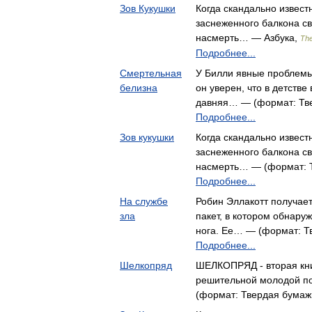
Зов Кукушки
Когда скандально извест
заснеженного балкона св
насмерть… — Азбука,
The
Подробнее...
Смертельная
У Билли явные проблемы
белизна
он уверен, что в детстве
давняя… — (формат: Тве
Подробнее...
Зов кукушки
Когда скандально извест
заснеженного балкона св
насмерть… — (формат: Т
Подробнее...
На службе
Робин Эллакотт получает
зла
пакет, в котором обнару
нога. Ее… — (формат: Тв
Подробнее...
Шелкопряд
ШЕЛКОПРЯД - вторая кни
решительной молодой п
(формат: Твердая бумажн