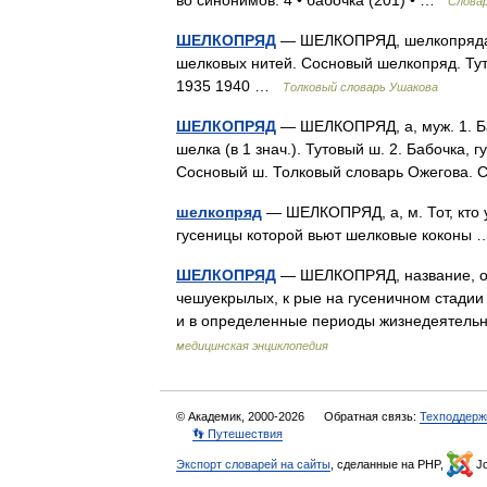
во синонимов: 4 • бабочка (201) • …
Слова
ШЕЛКОПРЯД
— ШЕЛКОПРЯД, шелкопряда, м
шелковых нитей. Сосновый шелкопряд. Тут
1935 1940 …
Толковый словарь Ушакова
ШЕЛКОПРЯД
— ШЕЛКОПРЯД, а, муж. 1. Баб
шелка (в 1 знач.). Тутовый ш. 2. Бабочка,
Сосновый ш. Толковый словарь Ожегова.
шелкопряд
— ШЕЛКОПРЯД, а, м. Тот, кто у
гусеницы которой вьют шелковые кокон
ШЕЛКОПРЯД
— ШЕЛКОПРЯД, название, о
чешуекрылых, к рые на гусеничном стади
и в определенные периоды жизнедеятель
медицинская энциклопедия
© Академик, 2000-2026
Обратная связь:
Техподдерж
👣 Путешествия
Экспорт словарей на сайты
, сделанные на PHP,
Jo