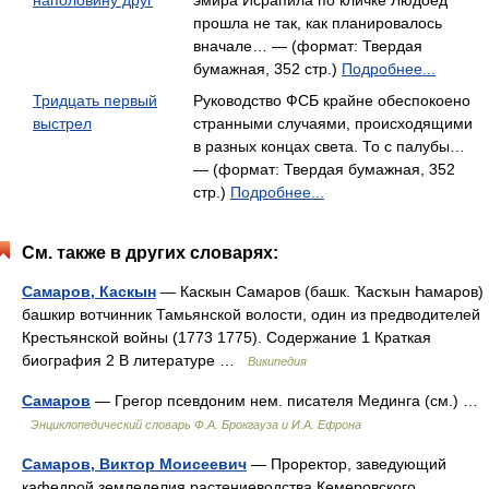
наполовину друг
эмира Исрапила по кличке Людоед
прошла не так, как планировалось
вначале… — (формат: Твердая
бумажная, 352 стр.)
Подробнее...
Тридцать первый
Руководство ФСБ крайне обеспокоено
выстрел
странными случаями, происходящими
в разных концах света. То с палубы…
— (формат: Твердая бумажная, 352
стр.)
Подробнее...
См. также в других словарях:
Самаров, Каскын
— Каскын Самаров (башк. Ҡасҡын Һамаров)
башкир вотчинник Тамьянской волости, один из предводителей
Крестьянской войны (1773 1775). Содержание 1 Краткая
биография 2 В литературе …
Википедия
Самаров
— Грегор псевдоним нем. писателя Мединга (см.) …
Энциклопедический словарь Ф.А. Брокгауза и И.А. Ефрона
Самаров, Виктор Моисеевич
— Проректор, заведующий
кафедрой земледелия растениеводства Кемеровского