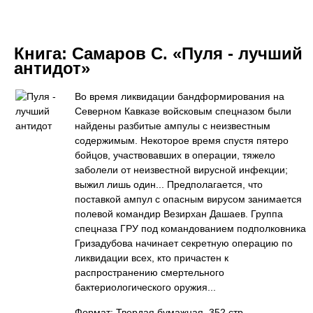
Книга:
Самаров С. «Пуля - лучший
антидот»
Во время ликвидации бандформирования на
Северном Кавказе войсковым спецназом были
найдены разбитые ампулы с неизвестным
содержимым. Некоторое время спустя пятеро
бойцов, участвовавших в операции, тяжело
заболели от неизвестной вирусной инфекции;
выжил лишь один... Предполагается, что
поставкой ампул с опасным вирусом занимается
полевой командир Везирхан Дашаев. Группа
спецназа ГРУ под командованием подполковника
Гризадубова начинает секретную операцию по
ликвидации всех, кто причастен к
распространению смертельного
бактериологического оружия...
Формат: Твердая бумажная, 352 стр.