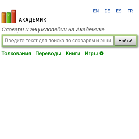
EN
DE
ES
FR
academic.ru
Словари и энциклопедии на Академике
Найти!
Толкования
Переводы
Книги
Игры ⚽