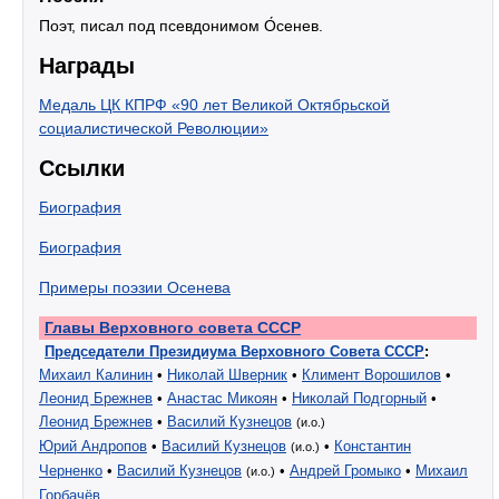
Поэт, писал под псевдонимом О́сенев.
Награды
Медаль ЦК КПРФ «90 лет Великой Октябрьской
социалистической Революции»
Ссылки
Биография
Биография
Примеры поэзии Осенева
Главы Верховного совета СССР
Председатели Президиума Верховного Совета СССР
:
Михаил Калинин
•
Николай Шверник
•
Климент Ворошилов
•
Леонид Брежнев
•
Анастас Микоян
•
Николай Подгорный
•
Леонид Брежнев
•
Василий Кузнецов
(и.о.)
Юрий Андропов
•
Василий Кузнецов
•
Константин
(и.о.)
Черненко
•
Василий Кузнецов
•
Андрей Громыко
•
Михаил
(и.о.)
Горбачёв