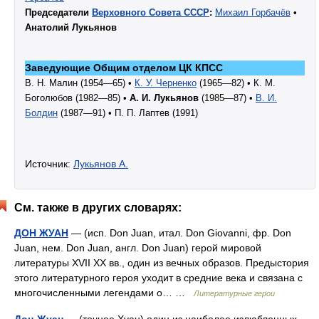
Председатели
Верховного Совета СССР
:
Михаил Горбачёв
•
Анатолий Лукьянов
Заведующие Общим отделом ЦК КПСС
В. Н. Малин (1954—65) •
К. У. Черненко
(1965—82) • К. М.
Боголюбов (1982—85) •
А. И. Лукьянов
(1985—87) •
В. И.
Болдин
(1987—91) • П. П. Лаптев (1991)
Источник:
Лукьянов А.
См. также в других словарях:
ДОН ЖУАН
— (исп. Don Juan, итал. Don Giovanni, фр. Don
Juan, нем. Don Juan, англ. Don Juan) герой мировой
литературы XVII XX вв., один из вечных образов. Предыстория
этого литературного героя уходит в средние века и связана с
многочисленными легендами о… …
Литературные герои
Дон-Жуан
— (точнее Хуан) один из наиболее излюбленных