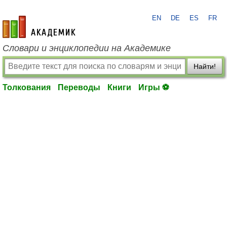
EN
DE
ES
FR
academic.ru
Словари и энциклопедии на Академике
Найти!
Толкования
Переводы
Книги
Игры ⚽