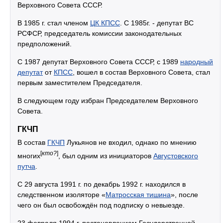
Верховного Совета СССР.
В 1985 г. стал членом
ЦК КПСС
. С 1985г. - депутат ВС
РСФСР, председатель комиссии законодательных
предположений.
С 1987 депутат Верховного Совета СССР, с 1989
народный
депутат
от
КПСС
, вошел в состав Верховного Совета, стал
первым заместителем Председателя.
В следующем году избран Председателем Верховного
Совета.
ГКЧП
В состав
ГКЧП
Лукьянов не входил, однако по мнению
[
кто?
]
многих
, был одним из инициаторов
Августовского
путча
.
С 29 августа 1991 г. по декабрь 1992 г. находился в
следственном изоляторе «
Матросская тишина
», после
чего он был освобождён под подписку о невыезде.
23 февраля 1994 г. постановлением Государственной