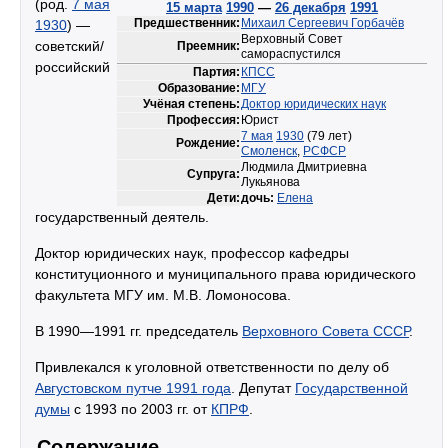
(род.
7 мая
15 марта
1990
—
26 декабря
1991
Предшественник:
Михаил Сергеевич Горбачёв
1930
) —
Верховный Совет
советский/
Преемник:
самораспустился
российский
Партия:
КПСС
Образование:
МГУ
Учёная степень:
Доктор юридических наук
Профессия:
Юрист
7 мая
1930
(79 лет)
Рождение:
Смоленск
,
РСФСР
Людмила Дмитриевна
Супруга:
Лукьянова
Дети:
дочь:
Елена
государственный деятель.
Доктор юридических наук, профессор кафедры
конституционного и муниципального права юридического
факультета МГУ им. М.В. Ломоносова.
В 1990—1991 гг. председатель
Верховного Совета СССР
.
Привлекался к уголовной ответственности по делу об
Августовском путче 1991 года
. Депутат
Государственной
думы
с 1993 по 2003 гг. от
КПРФ
.
Содержание