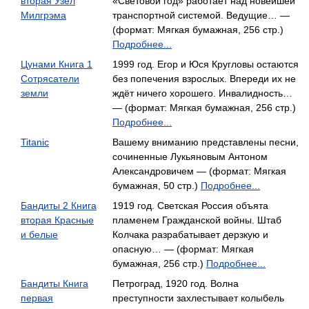
вторая Узел
«Световой год» работает над новейшей
Милгрэма
транспортной системой. Ведущие… —
(формат: Мягкая бумажная, 256 стр.)
Подробнее...
Цунами Книга 1
1999 год. Егор и Юся Кругловы остаются
Сотрясатели
без попечения взрослых. Впереди их не
земли
ждёт ничего хорошего. Инвалидность…
— (формат: Мягкая бумажная, 256 стр.)
Подробнее...
Titanic
Вашему вниманию представлены песни,
сочиненные Лукьяновым Антоном
Александровичем — (формат: Мягкая
бумажная, 50 стр.)
Подробнее...
Бандиты 2 Книга
1919 год. Светская Россия объята
вторая Красные
пламенем Гражданской войны. Штаб
и белые
Колчака разрабатывает дерзкую и
опасную… — (формат: Мягкая
бумажная, 256 стр.)
Подробнее...
Бандиты Книга
Петроград, 1920 год. Волна
первая
преступности захлестывает колыбель