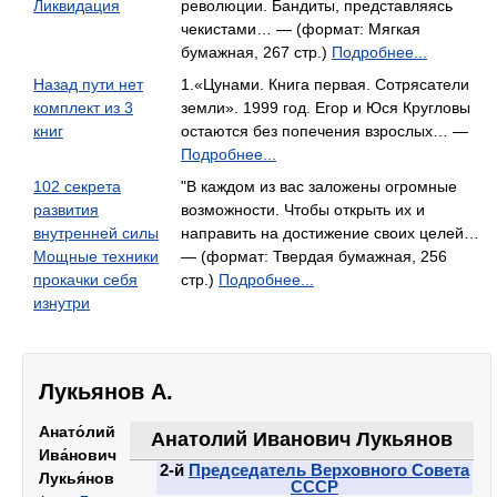
Ликвидация
революции. Бандиты, представляясь
чекистами… — (формат: Мягкая
бумажная, 267 стр.)
Подробнее...
Назад пути нет
1.«Цунами. Книга первая. Сотрясатели
комплект из 3
земли». 1999 год. Егор и Юся Кругловы
книг
остаются без попечения взрослых… —
Подробнее...
102 секрета
"В каждом из вас заложены огромные
развития
возможности. Чтобы открыть их и
внутренней силы
направить на достижение своих целей…
Мощные техники
— (формат: Твердая бумажная, 256
прокачки себя
стр.)
Подробнее...
изнутри
Лукьянов А.
Анато́лий
Анатолий Иванович Лукьянов
Ива́нович
2-й
Председатель Верховного Совета
Лукья́нов
СССР