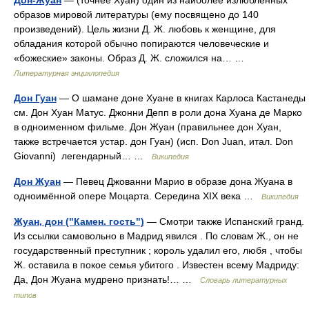
образов мировой литературы (ему посвящено до 140
произведений). Цель жизни Д. Ж. любовь к женщине, для
обладания которой обычно попираются человеческие и
«божеские» законы. Образ Д. Ж. сложился на… …
Литературная энциклопедия
Дон Гуан
— О шамане доне Хуане в книгах Карлоса Кастанеды
см. Дон Хуан Матус. Джонни Депп в роли дона Хуана де Марко
в одноименном фильме. Дон Жуан (правильнее дон Хуан,
также встречается устар. дон Гуан) (исп. Don Juan, итал. Don
Giovanni) легендарный… …
Википедия
Дон Жуан
— Певец Джованни Марио в образе дона Жуана в
одноимённой опере Моцарта. Середина XIX века …
Википедия
Жуан, дон ("Камен. гость")
— Смотри также Испанский гранд.
Из ссылки самовольно в Мадрид явился . По словам Ж., он не
государственный преступник ; король удалил его, любя , чтобы
Ж. оставила в покое семья убитого . Известен всему Мадриду:
Да, Дон Жуана мудрено признать!… …
Словарь литературных
типов