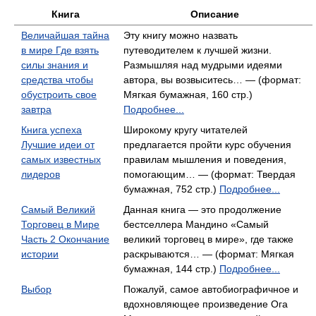
Книга
Описание
Величайшая тайна
Эту книгу можно назвать
в мире Где взять
путеводителем к лучшей жизни.
силы знания и
Размышляя над мудрыми идеями
средства чтобы
автора, вы возвыситесь… — (формат:
обустроить свое
Мягкая бумажная, 160 стр.)
завтра
Подробнее...
Книга успеха
Широкому кругу читателей
Лучшие идеи от
предлагается пройти курс обучения
самых известных
правилам мышления и поведения,
лидеров
помогающим… — (формат: Твердая
бумажная, 752 стр.)
Подробнее...
Самый Великий
Данная книга — это продолжение
Торговец в Мире
бестселлера Мандино «Самый
Часть 2 Окончание
великий торговец в мире», где также
истории
раскрываются… — (формат: Мягкая
бумажная, 144 стр.)
Подробнее...
Выбор
Пожалуй, самое автобиографичное и
вдохновляющее произведение Ога