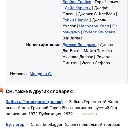
Брайан Трейси
| Гэри Чепмен
|
Дейл Карнеги
| Джефф
Олсон | Джордж С. Клейсон |
Робин Шарма
| Джоэль
Уоллок |
Наполеон Хилл
|
Ог
Мандино
|
Роберт Кийосаки
|
Зиг Зиглар
Инвестирование:
Джесси Ливермор
| Диксон
Дж. Ваттс | Майкл Томсетт |
Николас Дарвас | Ричард
Смиттен | Эдвин Лефевр
Источник:
Мандино О.
См. также в других словарях:
Забыть Герострата! (пьеса)
— Забыть Герострата! Жанр:
пьеса Автор: Григорий Горин Язык оригинала: русский Год
написания: 1972 Публикация: 1972 …
Википедия
Бутлегер
— (англ. bootlegger (сленг) подпольный торговец,