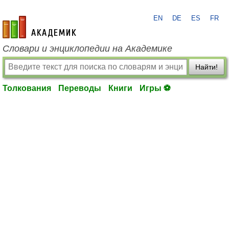
EN
DE
ES
FR
academic.ru
Словари и энциклопедии на Академике
Найти!
Толкования
Переводы
Книги
Игры ⚽