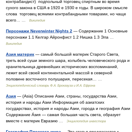
контрабандист) подпольный торговец спиртным во время
сухого закона в США в 1920 е 1930 е годы. В широком смысле
слова торговец всякими контрабандными товарами, но чаще
всего… …
Википедия
Персонажи Neverwinter Nights 2
— Содержание 1 Основные
персонажи 1.1 Келгар Айронфист 1.2 Нишка 1.3 Эла …
Википедия
Азия материк
— самый большой материк Старого Света,
треть всей суши земного шара, колыбель человеческого рода и
хранительница древнейших исторических воспоминаний,
лежит всей своей континентальной массой в северной
половине восточного полушария, пересекая… …
Энциклопедический словарь Ф.А. Брокгауза и И.А. Ефрона
Азия
— (Asia) Описание Азии, страны, государства Азии,
история и народы Азии Информация об азиатских
государствах, история и народы Азии, города и география Азии
Содержание А́зия — самая большая часть света, образует
вместе с материк Евразию …
Энциклопедия инвестора
География Плоского мира
— Эта статья предлагается к