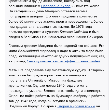
христианском фундаментализме, находились под
большим влиянием
Наполеона Хилла
и Эмметта Фокса.
На сегодняшний день Мандино остаётся весьма
популярным автором. Его книги проданы в количестве
более 50 миллионов экземпляров и переведены на более
чем двадцать пять различных языков. До 1976 года
являлся президентом журнала
Success Unlimited
и был
введён в Зал Славы Национальной Ассоциации Спикеров.
Главным девизом Мандино было «сделай это сейчас». Его
книга
Величайший торговец в мире
в какой то мере была
предшественницей некоторых других популярных книг, как,
например,
Семь привычек высокоэффективных людей
.
Мать Ога предрекала ему писательскую судьбу. В старших
классах он был редактором газеты и планировал
поступать в University of Missouri на факультет
журналистики. Однако летом 1940 года его мать
неожиданно умерла. Вместо того, чтобы идти в колледж,
Ог решил пойти работать на бумажную фабрику и работал
там до 1942 года, когда он вступил в Армейский
Воздушный Корпус. Во время
Второй мировой войны
он