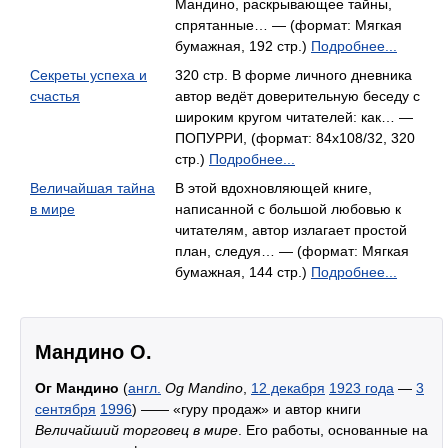
Мандино, раскрывающее тайны,
спрятанные… — (формат: Мягкая
бумажная, 192 стр.)
Подробнее...
Секреты успеха и
320 стр. В форме личного дневника
счастья
автор ведёт доверительную беседу с
широким кругом читателей: как… —
ПОПУРРИ, (формат: 84x108/32, 320
стр.)
Подробнее...
Величайшая тайна
В этой вдохновляющей книге,
в мире
написанной с большой любовью к
читателям, автор излагает простой
план, следуя… — (формат: Мягкая
бумажная, 144 стр.)
Подробнее...
Мандино О.
Ог Мандино
(
англ.
Og Mandino
,
12 декабря
1923 года
—
3
сентября
1996
) —— «гуру продаж» и автор книги
Величайший торговец в мире
. Его работы, основанные на