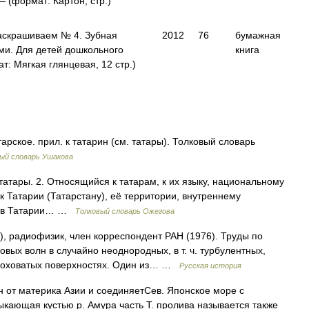
 (формат: Картон, стр.)
раскрашиваем № 4. Зубная
2012
76
бумажная
ми. Для детей дошкольного
книга
т: Мягкая глянцевая, 12 стр.)
рское. прил. к татарин (см. татары). Толковый словарь
ый словарь Ушакова
татары. 2. Относящийся к татарам, к их языку, национальному
е к Татарии (Татарстану), её территории, внутреннему
как в Татарии… …
Толковый словарь Ожегова
, радиофизик, член корреспондент РАН (1976). Труды по
вых волн в случайно неоднородных, в т. ч. турбулентных,
ероховатых поверхностях. Один из… …
Русская история
 от материка Азии и соединяетСев. Японское море с
ыкающая кустью р. Амура часть Т. пролива называется также