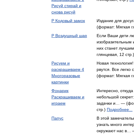
Рисуй стирай и
снова рисуй
Р Кодовый замок
Издание для досуг
(формат: Мягкая г
Р Воздушный шар
Если Ваши дети лю
изобразительным и
них станет лучши
глянцевая, 12 стр.
Рисуем и
Новая технология!
раскрашиваем 4
рвутся. Все легко
Многоразовые
(формат: Мягкая г
картинки
Фонарик
Интересно, откуда
Раскрашиваем и
небольшой секрет:
играем
задачки и… — (фор
стр.)
Подробнее...
Папус
В этой замечатель
узнать много инте
окружают нас в… —