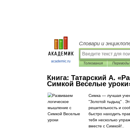
Словари и энциклоп
academic.ru
Толкования
Переводы
Книга:
Татарский А. «Р
Симкой Веселые уроки
Симка — лучшая учен
"Золотой тыдыщ" . Эт
решительность и сооб
быстро находить пра
тебя несколько упра
вместе с Симкой!..