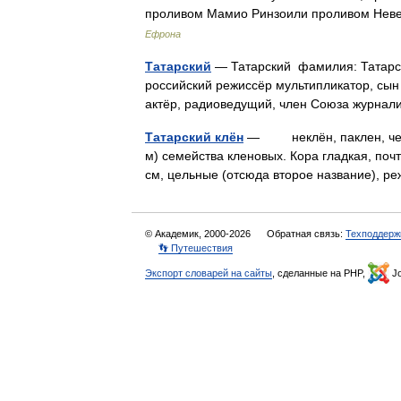
проливом Мамио Ринзоили проливом Неве
Ефрона
Татарский
— Татарский фамилия: Татарск
российский режиссёр мультипликатор, сын 
актёр, радиоведущий, член Союза журн
Татарский клён
— неклён, паклен, чернок
м) семейства кленовых. Кора гладкая, поч
см, цельные (отсюда второе название), 
© Академик, 2000-2026
Обратная связь:
Техподдерж
👣 Путешествия
Экспорт словарей на сайты
, сделанные на PHP,
Jo