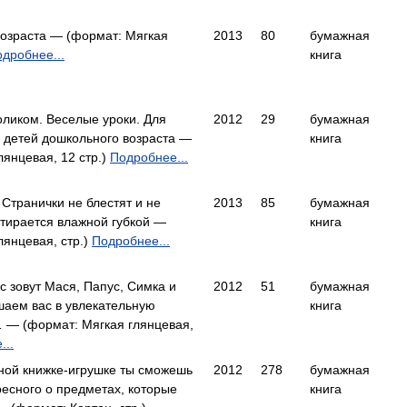
возраста — (формат: Мягкая
2013
80
бумажная
дробнее...
книга
оликом. Веселые уроки. Для
2012
29
бумажная
ля детей дошкольного возраста —
книга
лянцевая, 12 стр.)
Подробнее...
 Странички не блестят и не
2013
85
бумажная
 стирается влажной губкой —
книга
лянцевая, стр.)
Подробнее...
с зовут Мася, Папус, Симка и
2012
51
бумажная
шаем вас в увлекательную
книга
 — (формат: Мягкая глянцевая,
...
ной книжке-игрушке ты сможешь
2012
278
бумажная
ресного о предметах, которые
книга