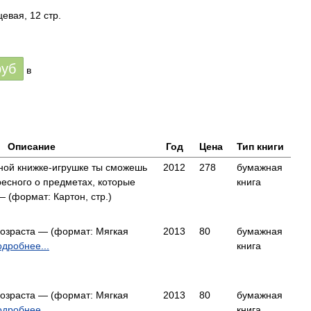
евая, 12 стр.
руб
в
Описание
Год
Цена
Тип книги
ной книжке-игрушке ты сможешь
2012
278
бумажная
ресного о предметах, которые
книга
 (формат: Картон, стр.)
возраста — (формат: Мягкая
2013
80
бумажная
дробнее...
книга
возраста — (формат: Мягкая
2013
80
бумажная
дробнее...
книга