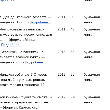
а. Для дошкольного возраста —
2011
50
бумажная
лянцевая, 12 стр.)
Подробнее...
книга
бят рисовать и заниматься
2011
49
бумажная
скусством, то, несомненно, для
книга
м… — (формат: Мягкая
)
Подробнее...
 Странички не блестят и не
2013
85
бумажная
 стирается влажной губкой —
книга
лянцевая, стр.)
Подробнее...
 фиксики всё знают? Откроем
2012
58
бумажная
 они любят учиться, решать
книга
мат: Мягкая глянцевая, 12
ной книжке-игрушке ты сможешь
2012
278
бумажная
ресного о предметах, которые
книга
 (формат: Картон, стр.)