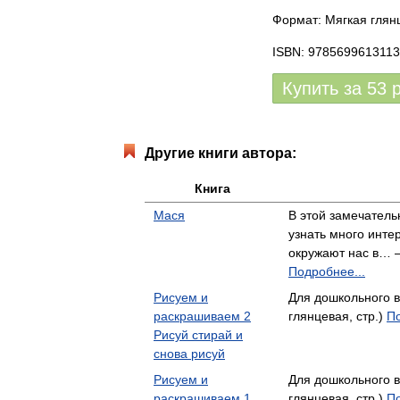
Формат: Мягкая глянц
ISBN: 9785699613113
Купить за
53
Другие книги автора:
Книга
Мася
В этой замечатель
узнать много инте
окружают нас в… —
Подробнее...
Рисуем и
Для дошкольного 
раскрашиваем 2
глянцевая, стр.)
По
Рисуй стирай и
снова рисуй
Рисуем и
Для дошкольного 
раскрашиваем 1
глянцевая, стр.)
По