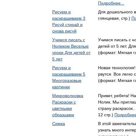
Подробнее...
Рисуем и
Для дошкольного 
раскрашиваем 3
глянцевая, стр.)
По
Рисуй стирай и
снова рисуй
Учимся писать с
Учимся писать с н
Ноликом Веселые
детей от 5 лет. Д
уроки Для детей от
(формат: Мягкая г
5 лет
Рисуем и
Новая технология!
раскрашиваем 5
рвутся. Все легко
Многоразовые
(формат: Мягкая г
картинки
Микроволновка
Привет, ребята! На
Раскраски с
Нолик. Мы пригла
цветными
страну раскрасок…
образцами
12 стр.)
Подробнее
Симка
В этой замечатель
узнать много инте