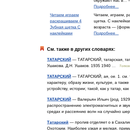
окружают нас в… —
Подробнее...
Читаем играем
Читаем, играем, 
раскрашиваем 4
щетка. С наклейка
Зубная щетка С
возраста — (форма
наклейками
Подробнее...
См. также в других словарях:
ТАТАРСКИЙ
— ТАТАРСКИЙ, татарская, тата
Ушакова. Д.Н. Ушаков. 1935 1940 …
Толков
ТАТАРСКИЙ
— ТАТАРСКИЙ, ая, ое. 1. см. 
характеру, образу жизни, культуре, а такж
устройству, истории; такой, как у татар, 
ТАТАРСКИЙ
— Валерьян Ильич (род. 1929)
распространению электромагнитных и звуко
средах и рассеянию волн на случайно ш
Татарский
— пролив отделяет о в Сахалин
Охотским. Наиболее узкая и мелкая, прим