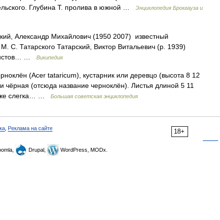
льского. Глубина Т. пролива в южной …
Энциклопедия Брокгауза и
ий, Александр Михайлович (1950 2007) известный
М. С. Татарского Татарский, Виктор Витальевич (р. 1939)
алистов… …
Википедия
лён (Acer tataricum), кустарник или деревцо (высота 8 12
ти чёрная (отсюда название черноклён). Листья длиной 5 11
реже слегка… …
Большая советская энциклопедия
ка
,
Реклама на сайте
18+
omla,
Drupal,
WordPress, MODx.