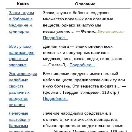
Книга
Описание
Злаки, крупы
Злаки, крупы и бобовые содержат
и бобовые в
множество полезных для организма
медицине и
веществ, однако зачастую мы
кулинарии
незаслуженно… — Феникс,
Вкусные штучки
Подробнее...
555 лучших
Данная книга — энциклопедия всех
напитков для
полезных и популярных напитков:
красоты и
медовых, пива, кваса, водки, вина, какао…
здоровья
— Омега-Л,
Подробнее...
-
Энциклопедия
Все пищевые продукты имеют полный
целебных
набор веществ, предупреждающих ту или
свойств
иную болезнь. Эти вещества входят в… —
различных
(формат: Твердая глянцевая, 318 стр.)
продуктов
Подробнее...
питания
Лечебные
Лечение народными средствами, в
настойки и
отличие от синтетических препаратов,
бальзамы
обычно продолжается длительное время
делаем сами
… — (формат: Мягкая глянцевая, 158 стр.)