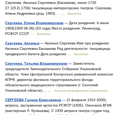
Сергеева, Аксинья Сергеевна (Баскакова; около 1726
27.1(9.2).1756) танцовщица императорских театров. Сергеева,
Алина Андреевна (род. 1983) … …
Википедия
Сергеева, Елена Владимировна
— Дата рождения: 6 июня
1959(1959 06 06) (53 года) Место рождения: Ленинград,
РСФСР, СССР …
Википедия
Сергеева, Аксинья
— Аксинья Сергеева Имя при рождении:
Аксинья Сергеевна Баскакова Род деятельности: танцовщица
придворного балета Дата рождения …
Википедия
Сергеева, Татьяна Владимировна
— Заместитель
председателя Законодательного Собрания Ульяновской
области. Член Центральной Контрольно ревизионной комиссии
КПРФ, директор филиала территориального фонда
обязательного медицинского страхования (г. Сенгилей
Ульяновской области);… …
Большая биографическая энциклопедия
СЕРГЕЕВА Галина Ермолаевна
— (2 февраля 1914 2000),
актриса, заслуженная артистка РСФСР (1935). Окончила ВГИК
(мастерская Л. Кулешова). С 1930 актриса театра студии под