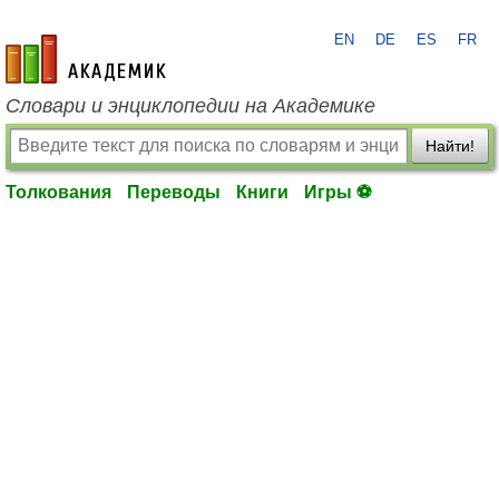
EN
DE
ES
FR
academic.ru
Словари и энциклопедии на Академике
Найти!
Толкования
Переводы
Книги
Игры ⚽