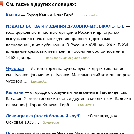
См. также в других словарях:
Кашин
— Город Кашин Флаг Герб …
Википедия
ИЗДАТЕЛЬСТВА И ИЗДАНИЯ ДУХОВНО-МУЗЫКАЛЬНЫЕ
—
гос., церковные и частные орг ции в России и др. странах,
выпускавшие печатные издания правосл. церковных
песнопений, и их публикации. В России в XVII нач. XX в. В XVII
в. издание крюковых певч. книг в России не состоялось ни в
1652 г., когда… …
Православная энциклопедия
Чусовая
— У этого термина существуют и другие значения,
см. Чусовая (значения). Чусовая Максимовский камень на реке
Чусовой …
Википедия
Калязин
— о городе с созвучным названием в Таиланде см.
Каласин У этого топонима есть и другие значения, см. Калязин
(значения). Город Калязин Герб …
Википедия
Ленинградка (волейбольный клуб)
— «Ленинградка»
Основан 1935 …
Википедия
Полуденная Чусовая
— Чусовая Максимовский камень на