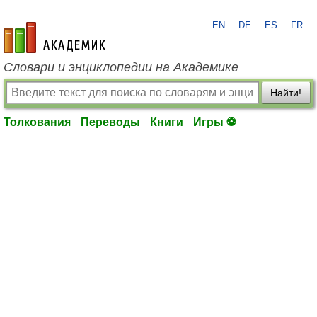
EN
DE
ES
FR
academic.ru
Словари и энциклопедии на Академике
Найти!
Толкования
Переводы
Книги
Игры ⚽