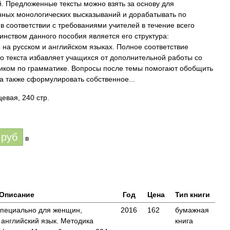
. Предложенные тексты можно взять за основу для
нных монологических высказываний и дорабатывать по
в соответствии с требованиями учителей в течение всего
оинством данного пособия является его структура:
 на русском и английском языках. Полное соответствие
го текста избавляет учащихся от дополнительной работы со
иком по грамматике. Вопросы после темы помогают обобщить
а также сформулировать собственное...
евая, 240 стр.
3
руб
в
Описание
Год
Цена
Тип книги
специально для женщин,
2016
162
бумажная
 английский язык. Методика
книга