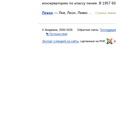
консерваторию по классу пения. В 1957 6
Левко
— Лев, Леон, Левко …
Словник лемківс
© Академик, 2000-2026
Обратная связь:
Техподдерж
👣 Путешествия
Экспорт словарей на сайты
, сделанные на PHP,
Jo