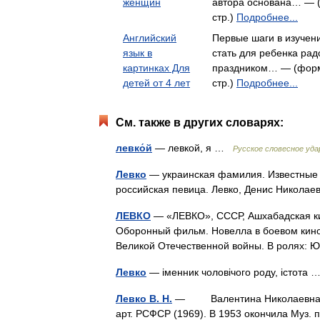
женщин
автора основана… — (
стр.)
Подробнее...
Английский
Первые шаги в изучен
язык в
стать для ребенка р
картинках Для
праздником… — (форма
детей от 4 лет
стр.)
Подробнее...
См. также в других словарях:
левко́й
— левкой, я …
Русское словесное уда
Левко
— украинская фамилия. Известные н
российская певица. Левко, Денис Никола
ЛЕВКО
— «ЛЕВКО», СССР, Ашхабадская кин
Оборонный фильм. Новелла в боевом кино
Великой Отечественной войны. В ролях: 
Левко
— іменник чоловічого роду, істота
Левко В. Н.
— Валентина Николаевна (р. 1
арт. РСФСР (1969). В 1953 окончила Муз. пе