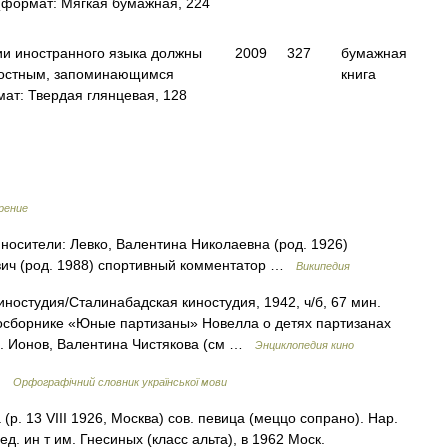
формат: Мягкая бумажная, 224
ии иностранного языка должны
2009
327
бумажная
адостным, запоминающимся
книга
т: Твердая глянцевая, 128
рение
осители: Левко, Валентина Николаевна (род. 1926)
евич (род. 1988) спортивный комментатор …
Википедия
остудия/Сталинабадская киностудия, 1942, ч/б, 67 мин.
сборнике «Юные партизаны» Новелла о детях партизанах
Ю. Ионов, Валентина Чистякова (см …
Энциклопедия кино
 …
Орфографічний словник української мови
3 VIII 1926, Москва) сов. певица (меццо сопрано). Нар.
д. ин т им. Гнесиных (класс альта), в 1962 Моск.