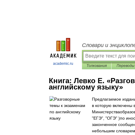
Словари и энциклоп
academic.ru
Толкования
Переводы
Книга:
Левко Е. «Разго
английскому языку»
Предлагаемое издани
в которую включены 
Министерстваобразов
"ЕГЭ", "ОГЭ" )по ино
законченное сообщен
небольшим словарем,