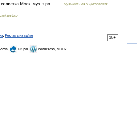
0 солистка Моск. муз. т ра… …
Музыкальная энциклопедия
кої говірки
ка
,
Реклама на сайте
18+
omla,
Drupal,
WordPress, MODx.