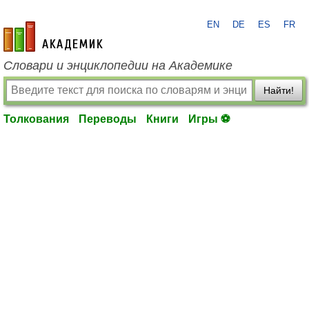
EN
DE
ES
FR
academic.ru
Словари и энциклопедии на Академике
Найти!
Толкования
Переводы
Книги
Игры ⚽