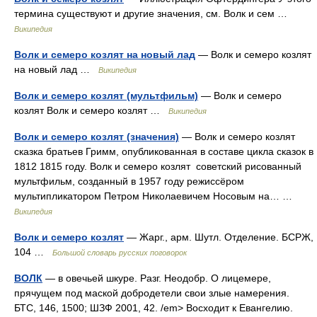
термина существуют и другие значения, см. Волк и сем …
Википедия
Волк и семеро козлят на новый лад
— Волк и семеро козлят
на новый лад …
Википедия
Волк и семеро козлят (мультфильм)
— Волк и семеро
козлят Волк и семеро козлят …
Википедия
Волк и семеро козлят (значения)
— Волк и семеро козлят
сказка братьев Гримм, опубликованная в составе цикла сказок в
1812 1815 году. Волк и семеро козлят советский рисованный
мультфильм, созданный в 1957 году режиссёром
мультипликатором Петром Николаевичем Носовым на… …
Википедия
Волк и семеро козлят
— Жарг., арм. Шутл. Отделение. БСРЖ,
104 …
Большой словарь русских поговорок
ВОЛК
— в овечьей шкуре. Разг. Неодобр. О лицемере,
прячущем под маской добродетели свои злые намерения.
БТС, 146, 1500; ШЗФ 2001, 42. /em> Восходит к Евангелию.