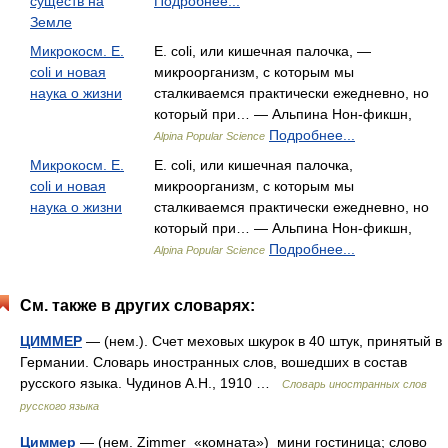
существ на
Подробнее...
Земле
Микрокосм. Е.
E. coli, или кишечная палочка, —
coli и новая
микроорганизм, с которым мы
наука о жизни
сталкиваемся практически ежедневно, но
который при… — Альпина Нон-фикшн,
Подробнее...
Alpina Popular Science
Микрокосм. Е.
E. coli, или кишечная палочка,
coli и новая
микроорганизм, с которым мы
наука о жизни
сталкиваемся практически ежедневно, но
который при… — Альпина Нон-фикшн,
Подробнее...
Alpina Popular Science
См. также в других словарях:
ЦИММЕР
— (нем.). Счет меховых шкурок в 40 штук, принятый в
Германии. Словарь иностранных слов, вошедших в состав
русского языка. Чудинов А.Н., 1910 …
Словарь иностранных слов
русского языка
Циммер
— (нем. Zimmer «комната») мини гостиница; слово