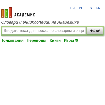
EN
DE
ES
FR
academic.ru
Словари и энциклопедии на Академике
Найти!
Толкования
Переводы
Книги
Игры ⚽