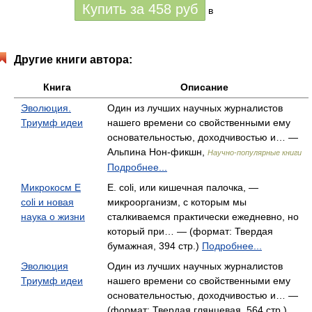
Купить за
458
руб
в
Другие книги автора:
Книга
Описание
Эволюция.
Один из лучших научных журналистов
Триумф идеи
нашего времени со свойственными ему
основательностью, доходчивостью и… —
Альпина Нон-фикшн,
Научно-популярные книги
Подробнее...
Микрокосм E
Е. coli, или кишечная палочка, —
coli и новая
микроорганизм, с которым мы
наука о жизни
сталкиваемся практически ежедневно, но
который при… — (формат: Твердая
бумажная, 394 стр.)
Подробнее...
Эволюция
Один из лучших научных журналистов
Триумф идеи
нашего времени со свойственными ему
основательностью, доходчивостью и… —
(формат: Твердая глянцевая, 564 стр.)