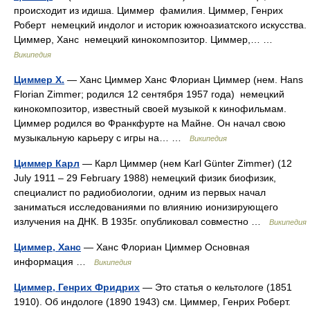
происходит из идиша. Циммер фамилия. Циммер, Генрих
Роберт немецкий индолог и историк южноазиатского искусства.
Циммер, Ханс немецкий кинокомпозитор. Циммер,… …
Википедия
Циммер Х.
— Ханс Циммер Ханс Флориан Циммер (нем. Hans
Florian Zimmer; родился 12 сентября 1957 года) немецкий
кинокомпозитор, известный своей музыкой к кинофильмам.
Циммер родился во Франкфурте на Майне. Он начал свою
музыкальную карьеру с игры на… …
Википедия
Циммер Карл
— Карл Циммер (нем Karl Günter Zimmer) (12
July 1911 – 29 February 1988) немецкий физик биофизик,
специалист по радиобиологии, одним из первых начал
заниматься исследованиями по влиянию ионизирующего
излучения на ДНК. В 1935г. опубликовал совместно …
Википедия
Циммер, Ханс
— Ханс Флориан Циммер Основная
информация …
Википедия
Циммер, Генрих Фридрих
— Это статья о кельтологе (1851
1910). Об индологе (1890 1943) см. Циммер, Генрих Роберт.