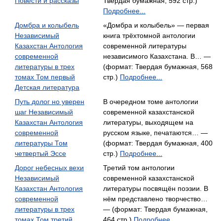
Повести и рассказы
Твердая бумажная, 592 стр.)
Подробнее...
Домбра и колыбель
«Домбра и колыбель» — первая
Независимый
книга трёхтомной антологии
Казахстан Антология
современной литературы
современной
независимого Казахстана. В… —
литературы в трех
(формат: Твердая бумажная, 568
томах Том первый
стр.)
Подробнее...
Детская литература
Путь долог но уверен
В очередном томе антологии
шаг Независимый
современной казахстанской
Казахстан Антология
литературы, выходящем на
современной
русском языке, печатаются… —
литературы Том
(формат: Твердая бумажная, 400
четвертый Эссе
стр.)
Подробнее...
Дорог небесных вехи
Третий том антологии
Независимый
современной казахстанской
Казахстан Антология
литературы посвящён поэзии. В
современной
нём представлено творчество…
литературы в трех
— (формат: Твердая бумажная,
томах Том третий
464 стр.)
Подробнее...