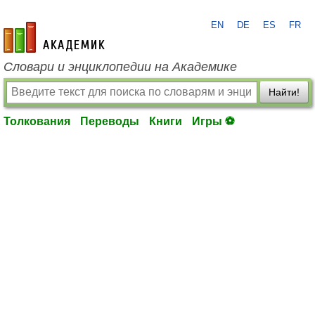
EN
DE
ES
FR
academic.ru
Словари и энциклопедии на Академике
Найти!
Толкования
Переводы
Книги
Игры ⚽