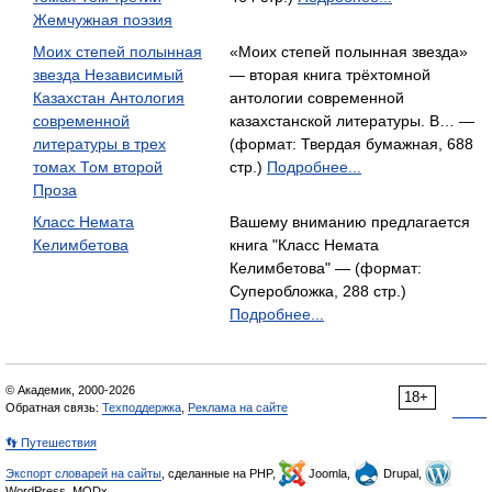
Жемчужная поэзия
Моих степей полынная
«Моих степей полынная звезда»
звезда Независимый
— вторая книга трёхтомной
Казахстан Антология
антологии современной
современной
казахстанской литературы. В… —
литературы в трех
(формат: Твердая бумажная, 688
томах Том второй
стр.)
Подробнее...
Проза
Класс Немата
Вашему вниманию предлагается
Келимбетова
книга "Класс Немата
Келимбетова" — (формат:
Суперобложка, 288 стр.)
Подробнее...
© Академик, 2000-2026
18+
Обратная связь:
Техподдержка
,
Реклама на сайте
👣 Путешествия
Экспорт словарей на сайты
, сделанные на PHP,
Joomla,
Drupal,
WordPress, MODx.