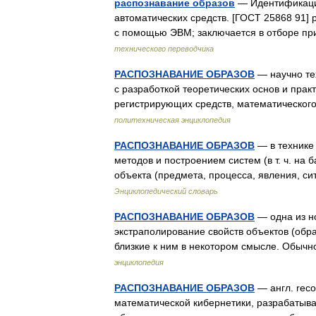
распознавание образов
— Идентификаци
автоматических средств. [ГОСТ 25868 91]
с помощью ЭВМ; заключается в отборе пр
технического переводчика
РАСПОЗНАВАНИЕ ОБРАЗОВ
— научно тех
с разработкой теоретических основ и прак
регистрирующих средств, математическо
политехническая энциклопедия
РАСПОЗНАВАНИЕ ОБРАЗОВ
— в технике 
методов и построением систем (в т. ч. на
объекта (предмета, процесса, явления, с
Энциклопедический словарь
РАСПОЗНАВАНИЕ ОБРАЗОВ
— одна из но
экстраполирование свойств объектов (обр
близкие к ним в некотором смысле. Обыч
энциклопедия
РАСПОЗНАВАНИЕ ОБРАЗОВ
— англ. recog
математической кибернетики, разрабаты