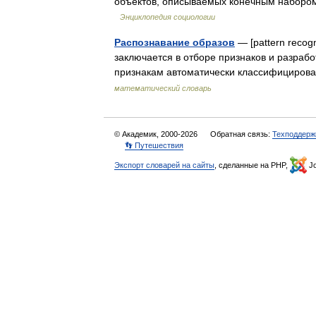
объектов, описываемых конечным набором
Энциклопедия социологии
Распознавание образов
— [pat­tern reco
заключается в отборе признаков и разраб
признакам автоматически классифициров
математический словарь
© Академик, 2000-2026
Обратная связь:
Техподдерж
👣 Путешествия
Экспорт словарей на сайты
, сделанные на PHP,
Jo