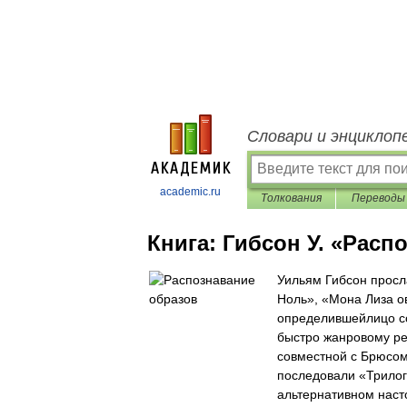
Словари и энциклоп
academic.ru
Толкования
Переводы
Книга:
Гибсон У. «Расп
Уильям Гибсон просл
Ноль», «Мона Лиза о
определившейлицо со
быстро жанровому ре
совместной с Брюсо
последовали «Трилог
альтернативном наст