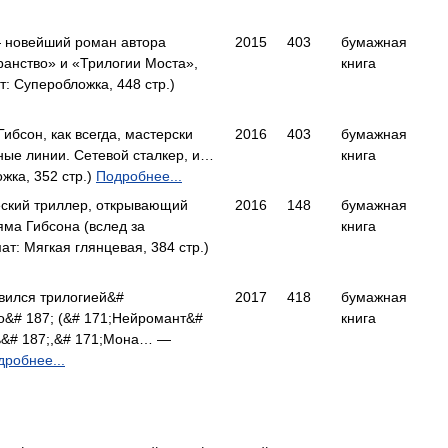
 новейший роман автора
2015
403
бумажная
ранство» и «Трилогии Моста»,
книга
 Суперобложка, 448 стр.)
Гибсон, как всегда, мастерски
2016
403
бумажная
ные линии. Сетевой сталкер, и…
книга
жка, 352 стр.)
Подробнее...
ский триллер, открывающий
2016
148
бумажная
яма Гибсона (вслед за
книга
: Мягкая глянцевая, 384 стр.)
вился трилогией&#
2017
418
бумажная
о&# 187; (&# 171;Нейромант&#
книга
ь&# 187;,&# 171;Мона… —
дробнее...