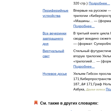
320 стр.)
Подробнее...
Периферийные
Впервые на русском —
устройства
трилогии «Киберпрост
«Машины… — (формат:
Подробнее...
Все вечеринки
В третьей книге цикла 
завтрашнего
сводит воедино сюжет
дня
— (формат: Суперобло
Виртуальный
Стильный футуристиче
свет
вторую трилогию Уиль
«трилогией… — (формат
Подробнее...
Нулевое досье
Уильям Гибсон просла
171;Киберпространств
187;,&# 171;Граф Нол
Азбука,
По
Другие голоса
См. также в других словарях: