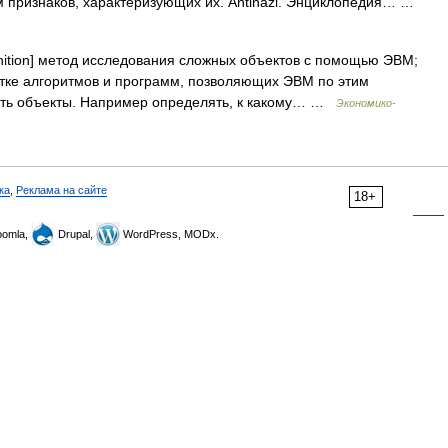
 признаков, характеризующих их. Antinazi. Энциклопедия… …
gnition] метод исследования сложных объектов с помощью ЭВМ;
отке алгоритмов и программ, позволяющих ЭВМ по этим
ать объекты. Например определять, к какому… …
Экономико-
ка
,
Реклама на сайте
18+
omla,
Drupal,
WordPress, MODx.