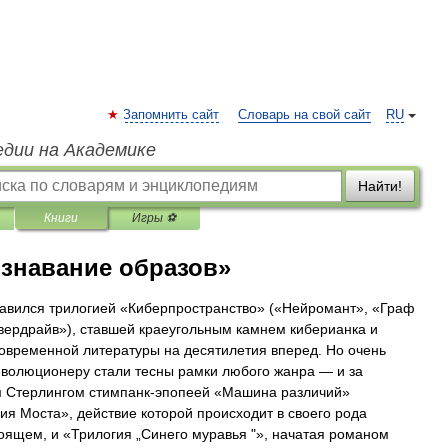
Запомнить сайт
Словарь на свой сайт
RU
едии на Академике
Найти!
Книги
Игры ⚽
ознавание образов»
авился трилогией «Киберпространство» («Нейромант», «Граф
вердрайв»), ставшей краеугольным камнем киберианка и
временной литературы на десятилетия вперед. Но очень
волюционеру стали тесны рамки любого жанра — и за
м Стерлингом стимпанк-эпопеей «Машина различий»
ия Моста», действие которой происходит в своего рода
оящем, и «Трилогия „Синего муравья "», начатая романом