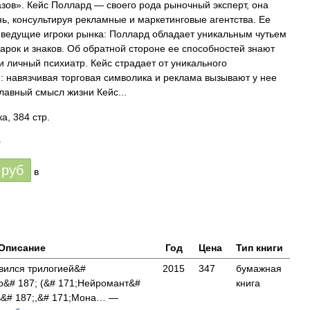
зов». Кейс Поллард — своего рода рыночный эксперт, она
ь, консультируя рекламные и маркетинговые агентства. Ее
 ведущие игроки рынка: Поллард обладает уникальным чутьем
арок и знаков. Об обратной стороне ее способностей знают
и личный психиатр. Кейс страдает от уникального
: навязчивая торговая символика и реклама вызывают у нее
лавный смысл жизни Кейс...
а, 384 стр.
0
руб
в
Описание
Год
Цена
Тип книги
вился трилогией&#
2015
347
бумажная
о&# 187; (&# 171;Нейромант&#
книга
ь&# 187;,&# 171;Мона… —