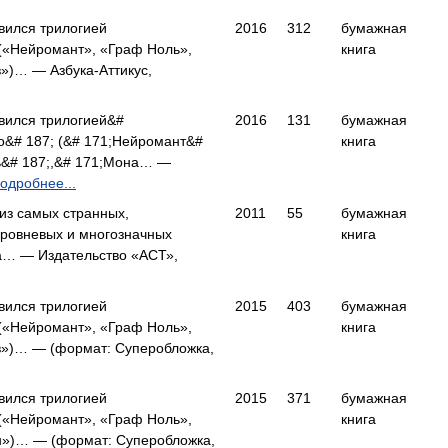
вился трилогией
2016
312
бумажная
(«Нейромант», «Граф Ноль»,
книга
»)… — Азбука-Аттикус,
вился трилогией&#
2016
131
бумажная
о&# 187; (&# 171;Нейромант&#
книга
ь&# 187;,&# 171;Мона… —
одробнее...
из самых странных,
2011
55
бумажная
уровневых и многозначных
книга
а… — Издательство «АСТ»,
вился трилогией
2015
403
бумажная
(«Нейромант», «Граф Ноль»,
книга
в»)… — (формат: Суперобложка,
вился трилогией
2015
371
бумажная
(«Нейромант», «Граф Ноль»,
книга
н»)… — (формат: Суперобложка,