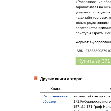
«Распознавание обра
зарабатывает на жизн
услугами пользуются
на дизайн торговых м
только родственники 
расстройства психики
приступы страха. Ног
Формат: Суперобложк
ISBN: 978538908791
Купить за
371
Другие книги автора:
Книга
Распознавание
Уильям Гибсон просла
образов
171;Киберпространств
187;,&# 171;Граф Нол