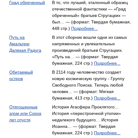
Град обреченный
В то, что лучший, эталонный образец
отечественной фантастики — «Град
обреченный» братьев Стругацких —
был… — (формат: Твердая бумажная,
448 стр.)
Подробнее...
Путь на
В этот сборник вошли одни из самых
Амальтею
напряженных и увлекательных
Далекая Радуга
произведений братьев Стругацких.
«Путь на… — (формат: Твердая
бумажная, 224 стр.)
Подробнее...
Обитаемый
В 2114 году человечество создает
остров
новую космическую группу - Группу
Свободного Поиска. Теперь любой
человек… — (формат: Мягкая
бумажная, 413 стр.)
Подробнее...
Отягощенные
История Агасфера Проклятого…
злом или Сорок
История «перестроечной утопии»
лет спустя
недалекого будущего… История
Иоанна… — (формат: Твердая
бумажная, 224 стр.)
Подробнее...