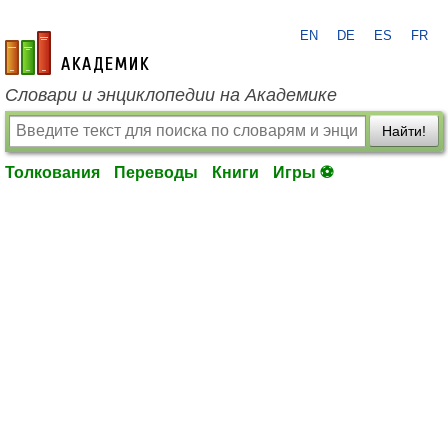
EN
DE
ES
FR
academic.ru
Словари и энциклопедии на Академике
Найти!
Толкования
Переводы
Книги
Игры ⚽