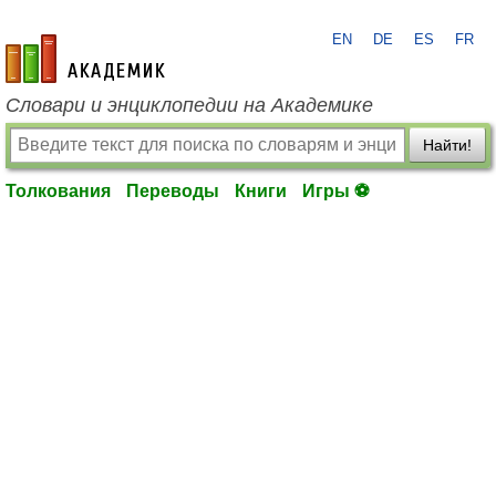
EN
DE
ES
FR
academic.ru
Словари и энциклопедии на Академике
Найти!
Толкования
Переводы
Книги
Игры ⚽