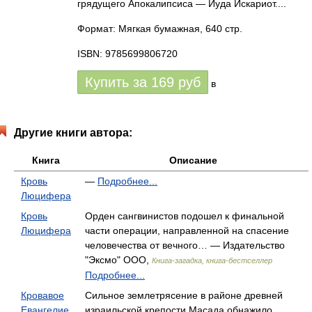
грядущего Апокалипсиса — Иуда Искариот....
Формат: Мягкая бумажная, 640 стр.
ISBN: 9785699806720
Купить за
169
руб
в
Другие книги автора:
Книга
Описание
Кровь
—
Подробнее...
Люцифера
Кровь
Орден сангвинистов подошел к финальной
Люцифера
части операции, направленной на спасение
человечества от вечного… — Издательство
"Эксмо" ООО,
Книга-загадка, книга-бестселлер
Подробнее...
Кровавое
Сильное землетрясение в районе древней
Евангелие
израильской крепости Масада обнажило