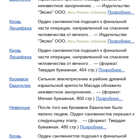
неизвестное захоронение… — Издательство
"Эксмо" ООО,
Подробнее...
Весь Роллинс (обложка)
Кровь
Орден сангвинистов подошел к финальной
Люцифера
части операции, направленной на спасение
человечества от вечного… — Издательство
"Эксмо" ООО,
Подробнее...
Весь Роллинс (обложка)
Кровь
Орден сангвинистов подошел к финальной
Люцифера
части операции, направленной на спасение
человечества от вечного… — (формат:
Твердая бумажная, 464 стр.)
Подробнее...
Кровавое
Сильное землетрясение в районе древней
Евангелие
израильской крепости Масада обнажило
неизвестное захоронение… — (формат:
Мягкая бумажная, 800 стр.)
Подробнее...
Невинные
После того как Кровавое Евангелие было
явлено людям, Орден сангвинистов перешел к
следующему этапу… — (формат: Твердая
бумажная, 480 стр.)
Подробнее...
Кровь
Орден сангвинистов подошел к финальной