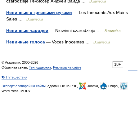
czarodzieje Режиссёр Анджей Вайда …
Википедия
Невинные с грязными руками
— Les Innocents Aux Mains
Sales …
Википедия
Невинные чародеи
— Niewinni czarodzieje …
Википедия
Невинные голоса
— Voces Inocentes …
Википедия
© Академик, 2000-2026
18+
Обратная связь:
Техподдержка
,
Реклама на сайте
👣 Путешествия
Экспорт словарей на сайты
, сделанные на PHP,
Joomla,
Drupal,
WordPress, MODx.