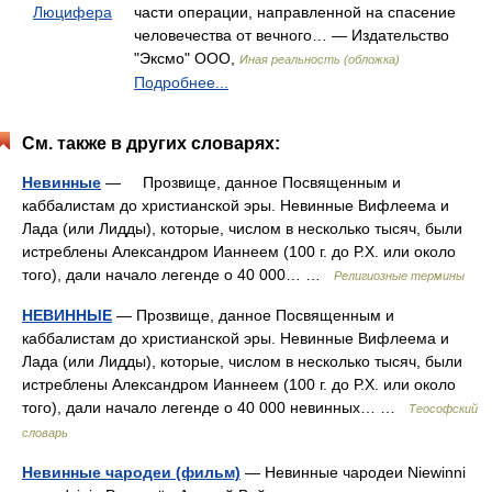
Люцифера
части операции, направленной на спасение
человечества от вечного… — Издательство
"Эксмо" ООО,
Иная реальность (обложка)
Подробнее...
См. также в других словарях:
Невинные
— Прозвище, данное Посвященным и
каббалистам до христианской эры. Невинные Вифлеема и
Лада (или Лидды), которые, числом в несколько тысяч, были
истреблены Александром Ианнеем (100 г. до Р.Х. или около
того), дали начало легенде о 40 000… …
Религиозные термины
НЕВИННЫЕ
— Прозвище, данное Посвященным и
каббалистам до христианской эры. Невинные Вифлеема и
Лада (или Лидды), которые, числом в несколько тысяч, были
истреблены Александром Ианнеем (100 г. до Р.Х. или около
того), дали начало легенде о 40 000 невинных… …
Теософский
словарь
Невинные чародеи (фильм)
— Невинные чародеи Niewinni