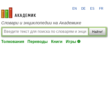
EN
DE
ES
FR
academic.ru
Словари и энциклопедии на Академике
Найти!
Толкования
Переводы
Книги
Игры ⚽