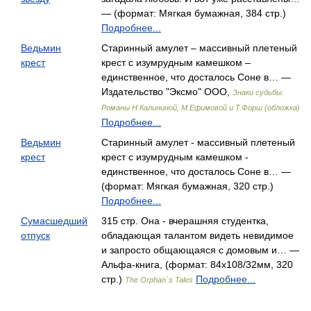
— (формат: Мягкая бумажная, 384 стр.)
Подробнее...
Ведьмин
Старинный амулет – массивный плетеный
крест
крест с изумрудным камешком –
единственное, что досталось Соне в… —
Издательство "Эксмо" ООО,
Знаки судьбы.
Романы Н.Калининой, М.Ефимовой и Т.Форш (обложка)
Подробнее...
Ведьмин
Старинный амулет - массивный плетеный
крест
крест с изумрудным камешком -
единственное, что досталось Соне в… —
(формат: Мягкая бумажная, 320 стр.)
Подробнее...
Сумасшедший
315 стр. Она - вчерашняя студентка,
отпуск
обладающая талантом видеть невидимое
и запросто общающаяся с домовым и… —
Альфа-книга, (формат: 84x108/32мм, 320
стр.)
Подробнее...
The Orphan`s Tales