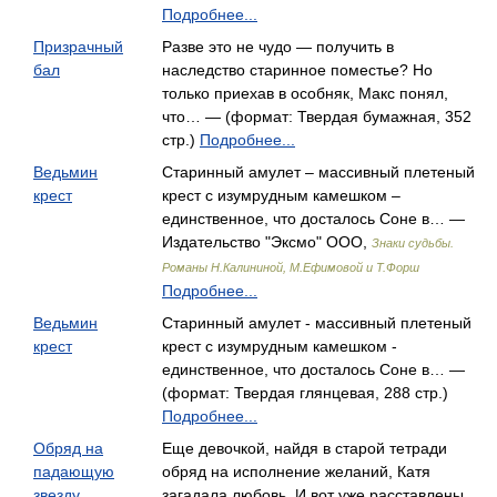
Подробнее...
Призрачный
Разве это не чудо — получить в
бал
наследство старинное поместье? Но
только приехав в особняк, Макс понял,
что… — (формат: Твердая бумажная, 352
стр.)
Подробнее...
Ведьмин
Старинный амулет – массивный плетеный
крест
крест с изумрудным камешком –
единственное, что досталось Соне в… —
Издательство "Эксмо" ООО,
Знаки судьбы.
Романы Н.Калининой, М.Ефимовой и Т.Форш
Подробнее...
Ведьмин
Старинный амулет - массивный плетеный
крест
крест с изумрудным камешком -
единственное, что досталось Соне в… —
(формат: Твердая глянцевая, 288 стр.)
Подробнее...
Обряд на
Еще девочкой, найдя в старой тетради
падающую
обряд на исполнение желаний, Катя
звезду
загадала любовь. И вот уже расставлены…