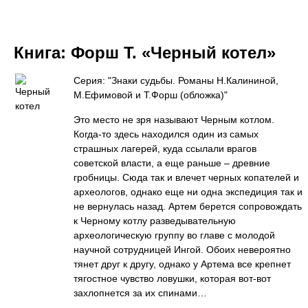
Книга:
Форш Т. «Черный котел»
Серия: "Знаки судьбы. Романы Н.Калининой,
М.Ефимовой и Т.Форш (обложка)"
Это место не зря называют Черным котлом.
Когда-то здесь находился один из самых
страшных лагерей, куда ссылали врагов
советской власти, а еще раньше – древние
гробницы. Сюда так и влечет черных копателей и
археологов, однако еще ни одна экспедиция так и
не вернулась назад. Артем берется сопровождать
к Черному котлу разведывательную
археологическую группу во главе с молодой
научной сотрудницей Ингой. Обоих невероятно
тянет друг к другу, однако у Артема все крепнет
тягостное чувство ловушки, которая вот-вот
захлопнется за их спинами…