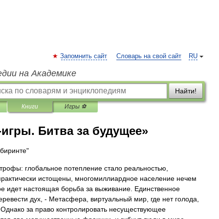
Запомнить сайт
Словарь на свой сайт
RU
едии на Академике
Найти!
Книги
Игры ⚽
-игры. Битва за будущее»
абиринте"
строфы: глобальное потепление стало реальностью,
практически истощены, многомиллиардное население нечем
ре идет настоящая борьба за выживание. Единственное
еревести дух, - Метасфера, виртуальный мир, где нет голода,
. Однако за право контролировать несуществующее