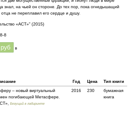
тся две могущественные фракции, и гибнут люди в мире
а знал, на чьей он стороне. До тех пор, пока огнедышащий
 отца не переплавил его сердце и душу.
ельство «АСТ»"
(2015)
8-8
руб
в
исание
Год
Цена
Тип книги
сферу – новый виртуальный
2016
230
бумажная
замен погибающей Метасфере.
книга
АСТ»,
Бегущий в лабиринте