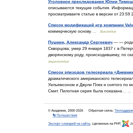
Уголовное преследование Юлии Тимоше
описываются текущие события. Информаци
просматриваете статью в версии от 23:59
Список модификаций игр компании Val
коммерческую основу …
Википедия
Пушкин, Александр Сергеевич
— — родил
Скворцова; умер 29 января 1837 г. в Пете
дворянскому роду, происходившему, по с
энциклопедия
Список эпизодов телесериала «Дневни
драматического американского телесериа
Уильямсоном и Джули Плек и снятого по м
Смит. Пилотная серия была показана… 
© Академик, 2000-2026
Обратная связь:
Техподдерж
👣 Путешествия
Экспорт словарей на сайты
, сделанные на PHP,
Jo