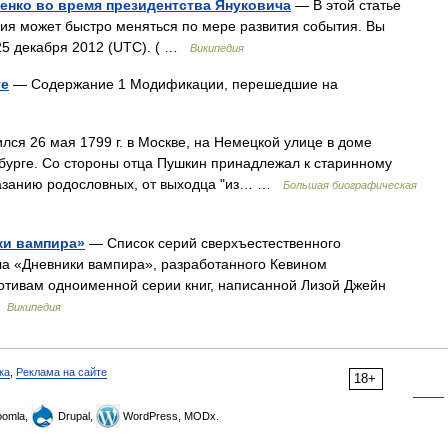
нко во время президентства Януковича
— В этой статье
я может быстро меняться по мере развития события. Вы
 25 декабря 2012 (UTC). ( …
Википедия
ve
— Содержание 1 Модификации, перешедшие на
ся 26 мая 1799 г. в Москве, на Немецкой улице в доме
рбурге. Со стороны отца Пушкин принадлежал к старинному
казанию родословных, от выходца "из… …
Большая биографическая
ки вампира»
— Список серий сверхъестественного
ла «Дневники вампира», разработанного Кевином
отивам одноименной серии книг, написанной Лизой Джейн
…
Википедия
ка
,
Реклама на сайте
18+
omla,
Drupal,
WordPress, MODx.