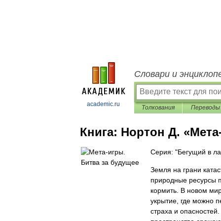
Словари и энциклоп
academic.ru
Толкования
Переводы
Книга:
Нортон Д. «Мета
Серия: "Бегущий в л
Земля на грани ката
природные ресурсы 
кормить. В новом ми
укрытие, где можно п
страха и опасностей