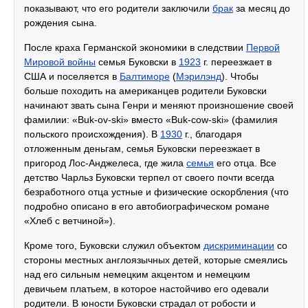
показывают, что его родители заключили
брак
за месяц до
рождения сына.
После краха Германской экономики в следствии
Первой
Мировой войны
семья Буковски в
1923
г. переезжает в
США и поселяется в
Балтиморе
(
Мэрилэнд
). Чтобы
больше походить на американцев родители Буковски
начинают звать сына Генри и меняют произношение своей
фамилии: «Buk-ov-ski» вместо «Buk-cow-ski» (фамилия
польского происхождения). В
1930
г., благодаря
отложенным деньгам, семья Буковски переезжает в
пригород Лос-Анджелеса, где жила
семья
его отца. Все
детство Чарльз Буковски терпел от своего почти всегда
безработного отца устные и физические оскорбления (что
подробно описано в его автобиографическом романе
«Хлеб с ветчиной»).
Кроме того, Буковски служил объектом
дискриминации
со
стороны местных англоязычных детей, которые смеялись
над его сильным немецким акцентом и немецким
девичьем платьем, в которое настойчиво его одевали
родители. В юности Буковски страдал от робости и