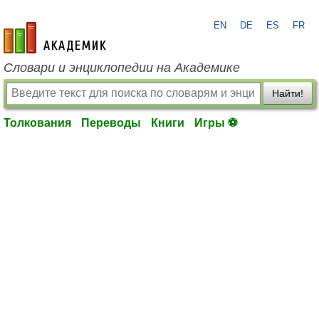
EN
DE
ES
FR
academic.ru
Словари и энциклопедии на Академике
Найти!
Толкования
Переводы
Книги
Игры ⚽