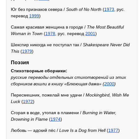
Юг без признаков севера /
South of No North
(
1973
, рус.
перевод
1999
)
Самая красивая женщина в городе /
The Most Beautiful
Woman in Town
(
1978
, рус. перевод
2001
)
Шекспир никогда не поступал так /
Shakespeare Never Did
This
(
1979
)
Поэзия
Стихотворные сборники:
русские переводы отдельных стихотворений из этих
сборников вошли в книгу «Блюющая дама» (
2000
)
Пересмешник, пожелай мне удачи /
Mockingbird, Wish Me
Luck
(
1972
)
Сгорая в воде, утопая в пламени /
Burning in Water,
Drowning in Flame
(
1974
)
Любовь — адский пёс /
Love Is a Dog from Hell
(
1977
)