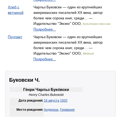
Хлеб с
Чарльз Буковски — один из крупнейших
ветчиной
американских писателей ХХ века, автор
более чем сорока книг, среди… —
Издательство "Эксмо" ООО,
Культовая классика
Подробнее...
Почтамт
Чарльз Буковски — один из крупнейших
американских писателей ХХ века, автор
более чем сорока книг, среди… —
Издательство "Эксмо" ООО,
Minibook
Подробнее...
Буковски Ч.
Ге́нри Чарльз Буко́вски
Henry Charles Bukowski
Дата рождения:
16 августа
1920
Место рождения:
Андернах
,
Германия