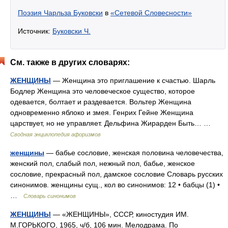
Поэзия Чарльза Буковски
в
«Сетевой Словесности»
Источник:
Буковски Ч.
См. также в других словарях:
ЖЕНЩИНЫ
— Женщина это приглашение к счастью. Шарль
Бодлер Женщина это человеческое существо, которое
одевается, болтает и раздевается. Вольтер Женщина
одновременно яблоко и змея. Генрих Гейне Женщина
царствует, но не управляет. Дельфина Жирарден Быть… …
Сводная энциклопедия афоризмов
женщины
— бабье сословие, женская половина человечества,
женский пол, слабый пол, нежный пол, бабье, женское
сословие, прекрасный пол, дамское сословие Словарь русских
синонимов. женщины сущ., кол во синонимов: 12 • бабцы (1) •
…
Словарь синонимов
ЖЕНЩИНЫ
— «ЖЕНЩИНЫ», СССР, киностудия ИМ.
М.ГОРЬКОГО, 1965, ч/б, 106 мин. Мелодрама. По