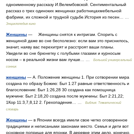
одноименному рассказу И.Велембовской. Сентиментальный
рассказ о трех одиноких женщинах работницахмебельной
фабрики, их сложной и трудной судьбе.История из песен… …
Энциклопедия кино
Женщины
— Женщины снятся к интригам. Спорить с
женщиной даже во сне бесполезно: если вам это приснилось,
значит, наяву вас перехитрят и расстроят ваши планы.
Увидели во сне брюнетку с голубыми глазами и курносым
носом – в реальной жизни вам лучше… …
Большой универсальный
сонник
женщины
— А. Положение женщины 1. При сотворении мира
создана по образу Божию: Быт 1:27 равные ответственность и
благословение: Быт 1:26,28 30 создана как помощница
мужчине: Быт 2:18,20 создана после мужчины: Быт 2:21,22;
1Кор 11:3,7,8,12 2. Грехопадение… …
Библия: Тематический
словарь
Женщины
— в Японии всегда имели свое четко оговоренное
традициями и неписаными законами место. Семья и дети вот
основное поприще для японки. В деревне этим дело, конечно,