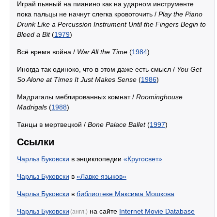
Играй пьяный на пианино как на ударном инструменте
пока пальцы не начнут слегка кровоточить /
Play the Piano
Drunk Like a Percussion Instrument Until the Fingers Begin to
Bleed a Bit
(
1979
)
Всё время война /
War All the Time
(
1984
)
Иногда так одиноко, что в этом даже есть смысл /
You Get
So Alone at Times It Just Makes Sense
(
1986
)
Мадригалы меблированных комнат /
Roominghouse
Madrigals
(
1988
)
Танцы в мертвецкой /
Bone Palace Ballet
(
1997
)
Ссылки
Чарльз Буковски
в энциклопедии
«Кругосвет»
Чарльз Буковски
в
«Лавке языков»
Чарльз Буковски
в
библиотеке Максима Мошкова
Чарльз Буковски
на сайте
Internet Movie Database
(англ.)