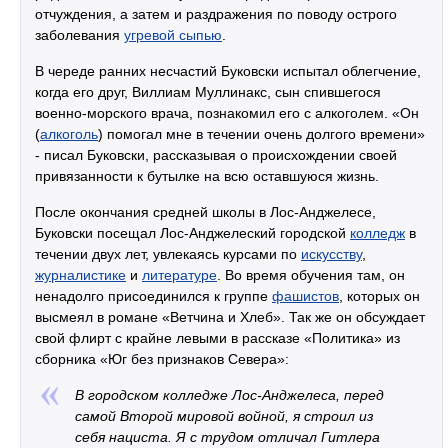
отчуждения, а затем и раздражения по поводу острого
заболевания
угревой сыпью
.
В череде ранних несчастий Буковски испытал облегчение,
когда его друг, Виллиам Муллинакс, сын спившегося
военно-морского врача, познакомил его с алкоголем. «Он
(
алкоголь
) помогал мне в течении очень долгого времени»
- писал Буковски, рассказывая о происхождении своей
привязанности к бутылке на всю оставшуюся жизнь.
После окончания средней школы в Лос-Анджелесе,
Буковски посещал Лос-Анджелеский городской
колледж
в
течении двух лет, увлекаясь курсами по
искусству
,
журналистике
и
литературе
. Во время обучения там, он
ненадолго присоединился к группе
фашистов
, которых он
высмеял в романе «Ветчина и Хлеб». Так же он обсуждает
свой флирт с крайне левыми в рассказе «Политика» из
сборника «Юг без признаков Севера»:
В городском колледже Лос-Анджелеса, перед
самой Второй мировой войной, я строил из
себя нациста. Я с трудом отличал Гитлера