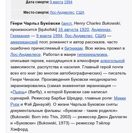
Дата смерти:
9 марта
1994
Место смерти:
Лос-Анджелес
,
США
Ге́нри Чарльз Буко́вски
(
англ.
Henry Charles Bukowski
;
произносится [bjukofski]
16 августа
1920
,
Андернах
,
Германия
—
9 марта
1994
,
Лос-Анджелес
,
США
) —
американский
поэт, романист и автор рассказов, часто
ошибочно причисляемый к
битникам
. Всю жизнь прожил в
Лос-Анджелесе
. Работал в жанре
гиперреализма
,
описывая героев, находящихся в атмосфере
алкогольной
зависимости, распутства и насилия. Главный герой почти
всех его книг (во многом автобиографических) — писатель
Генри Чинаски. Произведения Буковски неоднократно
экранизировались (самая знаменитая экранизация —
«
Пьянь
» (Barfly), к которой Буковски сам написал
сценарий. Режиссер Барбье Шредер, главные роли:
Микки
Рурк
и Фэй Данауэй). О жизни Чарльза Буковски сняты
документальные фильмы: «Буковски - таким родился»
(Bukowski: Born into This, 2003) — режиссер Джон Даллагэн
и «Буковски» (Bukowski, 1973) — режиссер Тэйлор
Хэкфорд.