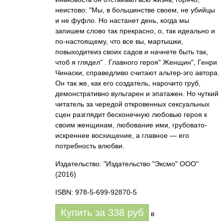
неистово: "Мы, в большинстве своем, не убийцы
и не фуфло. Но настанет день, когда мы
запишем слово так прекрасно, о, так идеально и
по-настоящему, что все вы, мартышки,
повыходитеиз своих садов и начнете быть так,
чтоб я глядел" . Главного героя" Женщин", Генри
Чинаски, справедливо считают альтер-эго автора.
Он так же, как его создатель, нарочито груб,
демонстративно вульгарен и эпатажен. Но чуткий
читатель за чередой откровенных сексуальных
сцен разглядит бесконечную любовью героя к
своим женщинам, любование ими, грубовато-
искреннее восхищение, а главное — его
потребность влюбви.
Издательство: "Издательство "Эксмо" ООО"
(2016)
ISBN: 978-5-699-92870-5
Купить за
338
руб
в