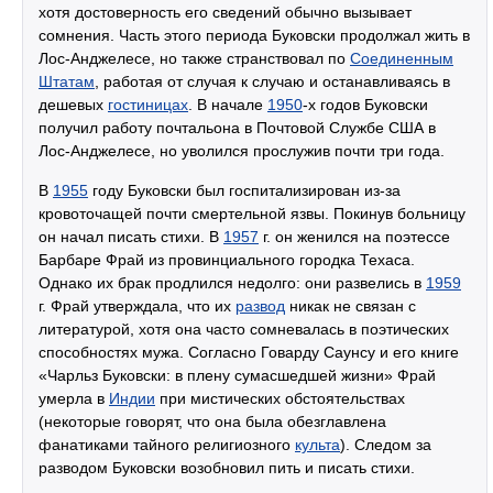
хотя достоверность его сведений обычно вызывает
сомнения. Часть этого периода Буковски продолжал жить в
Лос-Анджелесе, но также странствовал по
Соединенным
Штатам
, работая от случая к случаю и останавливаясь в
дешевых
гостиницах
. В начале
1950
-х годов Буковски
получил работу почтальона в Почтовой Службе США в
Лос-Анджелесе, но уволился прослужив почти три года.
В
1955
году Буковски был госпитализирован из-за
кровоточащей почти смертельной язвы. Покинув больницу
он начал писать стихи. В
1957
г. он женился на поэтессе
Барбаре Фрай из провинциального городка Техаса.
Однако их брак продлился недолго: они развелись в
1959
г. Фрай утверждала, что их
развод
никак не связан с
литературой, хотя она часто сомневалась в поэтических
способностях мужа. Согласно Говарду Саунсу и его книге
«Чарльз Буковски: в плену сумасшедшей жизни» Фрай
умерла в
Индии
при мистических обстоятельствах
(некоторые говорят, что она была обезглавлена
фанатиками тайного религиозного
культа
). Следом за
разводом Буковски возобновил пить и писать стихи.