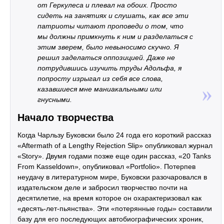
от Геркулеса и плевал на обоих. Просто
сидеть на занятиях и слушать, как все эти
патриоты читают проповеди о том, что
мы должны примкнуть к ним и разделаться с
этим зверем, было невыносимо скучно. Я
решил заделаться оппозицией. Даже не
потрудившись изучить труды Адольфа, я
попросту изрыгал из себя все слова,
казавшиеся мне маниакальными или
гнусными.
Начало творчества
Когда Чарльзу Буковски было 24 года его короткий рассказ
«Aftermath of a Lengthy Rejection Slip» опубликовал журнал
«Story». Двумя годами позже еще один рассказ, «20 Tanks
From Kasseldown», опубликовал «Portfolio». Потерпев
неудачу в литературном мире, Буковски разочаровался в
издательском деле и забросил творчество почти на
десятилетие, на время которое он охарактеризовал как
«десять-лет-пьянства». Эти «потерянные годы» составили
базу для его последующих автобиографических хроник,