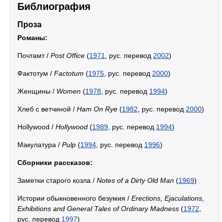
Библиография
Проза
Романы:
Почтамт /
Post Office
(
1971
, рус. перевод
2002
)
Фактотум /
Factotum
(
1975
, рус. перевод
2000
)
Женщины /
Women
(
1978
, рус. перевод
1994
)
Хлеб с ветчиной /
Ham On Rye
(
1982
, рус. перевод
2000
)
Hollywood /
Hollywood
(
1989
, рус. перевод
1994
)
Макулатура /
Pulp
(
1994
, рус. перевод
1996
)
Сборники рассказов:
Заметки старого козла /
Notes of a Dirty Old Man
(
1969
)
Истории обыкновенного безумия /
Erections, Ejaculations,
Exhibitions and General Tales of Ordinary Madness
(
1972
,
рус. перевод
1997
)