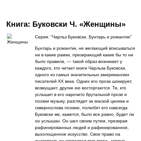
Книга:
Буковски Ч. «Женщины»
Серия: "Чарльз Буковски. Бунтарь и романтик"
Бунтарь и романтик, не желающий вписываться
ни в какие рамки, презирающий какие бы то ни
было правила, — такой образ возникает у
каждого, кто читает книги Чарльза Буковски,
одного из самых значительных американских
писателей ХХ века. Одних его проза шокирует,
возмущает, другие ею восторгаются. Те, кто
услышит в его нарочито брутальной прозе и
поэзии музыку, разглядит за маской циника и
сквернослова поэзию, полюбят его навсегда.
Буковски же, кажется, было все равно, будет ли
он услышан. Он шел своим путем, презирая
рафинированных людей и рафинированное,
выхолощенное искусство. Свое право на
инаковость он отстаивал всю жизнь, горячо,