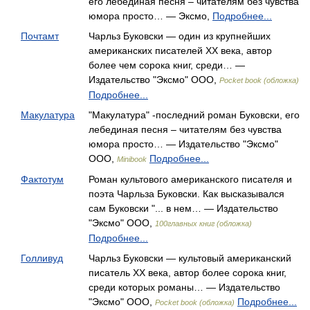
его лебединая песня – читателям без чувства
юмора просто… — Эксмо,
Подробнее...
Почтамт
Чарльз Буковски — один из крупнейших
американских писателей ХХ века, автор
более чем сорока книг, среди… —
Издательство "Эксмо" ООО,
Pocket book (обложка)
Подробнее...
Макулатура
"Макулатура" -последний роман Буковски, его
лебединая песня – читателям без чувства
юмора просто… — Издательство "Эксмо"
ООО,
Подробнее...
Minibook
Фактотум
Роман культового американского писателя и
поэта Чарльза Буковски. Как высказывался
сам Буковски "... в нем… — Издательство
"Эксмо" ООО,
100главных книг (обложка)
Подробнее...
Голливуд
Чарльз Буковски — культовый американский
писатель ХХ века, автор более сорока книг,
среди которых романы… — Издательство
"Эксмо" ООО,
Подробнее...
Pocket book (обложка)