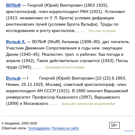
ВУЛЬФ
— Георгий (Юрий) Викторович (1863 1925),
кристаллограф, член корреспондент РАН (1921). Установил
(1913, независимо от У. Л. Брэгга) условие дифракции
рентгеновских лучей (условие Брэгга Вульфа). Труды по
исследованию и росту кристаллов,… …
Русская история
Вульф Х.
— ВУЛЬФ (Wulff) Хильмар (1908–80), дат. писатель.
Участник Движения Сопротивления в годы нем. оккупации
Дании (1940–45). Реалистич. трил. о рабочих: Как погода в
апреле (1942), Такое действительно случается (1943), Песнь
труда (1945);… …
Биографический словарь
Вульф
— I Георгий (Юрий) Викторович [10 (22).6.1863,
Нежин, 25.12.1925, Москва], советский кристаллограф, член
корреспондент АН СССР (1921). В 1885 окончил Варшавский
университет. Профессор Казанского (1897), Варшавского
(1899) и Московского… …
Большая советская энциклопедия
© Академик, 2000-2026
18+
Обратная связь:
Техподдержка
,
Реклама на сайте