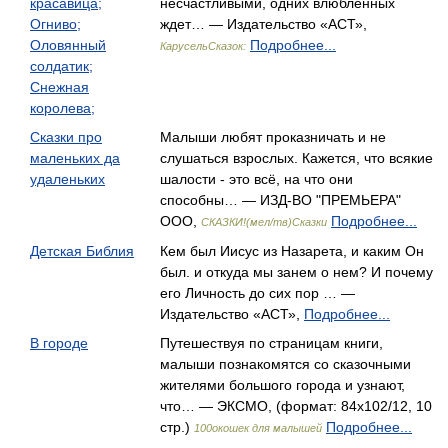
красавица;
несчастливыми, одних влюбленных
Огниво;
ждет… — Издательство «АСТ»,
Оловянный
Подробнее...
КарусельСказок:
солдатик;
Снежная
королева;
Сказки про
Малыши любят проказничать и не
маленьких да
слушаться взрослых. Кажется, что всякие
удаленьких
шалости - это всё, на что они
способны… — ИЗД-ВО "ПРЕМЬЕРА"
ООО,
Подробнее...
СКАЗКИ!(мел/тв)Сказки
Детская Библия
Кем был Иисус из Назарета, и каким Он
был. и откуда мы занем о нем? И почему
его Личность до сих пор … —
Издательство «АСТ»,
Подробнее...
В городе
Путешествуя по страницам книги,
малыши познакомятся со сказочными
жителями большого города и узнают,
что… — ЭКСМО, (формат: 84x102/12, 10
стр.)
Подробнее...
100окошек для малышей