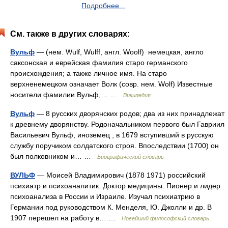
Подробнее...
См. также в других словарях:
Вульф
— (нем. Wulf, Wulff, англ. Woolf) немецкая, англо
саксонская и еврейская фамилия старо германского
происхождения; а также личное имя. На старо
верхненемецком означает Волк (совр. нем. Wolf) Известные
носители фамилии Вульф,… …
Википедия
Вульф
— 8 русских дворянских родов; два из них принадлежат
к древнему дворянству. Родоначальником первого был Гавриил
Васильевич Вульф, иноземец , в 1679 вступивший в русскую
службу поручиком солдатского строя. Впоследствии (1700) он
был полковником и… …
Биографический словарь
ВУЛЬФ
— Моисей Владимирович (1878 1971) российский
психиатр и психоаналитик. Доктор медицины. Пионер и лидер
психоанализа в России и Израиле. Изучал психиатрию в
Германии под руководством К. Менделя, Ю. Джолли и др. В
1907 перешел на работу в… …
Новейший философский словарь