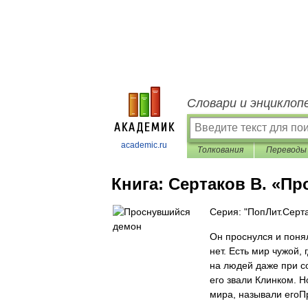
Словари и энциклоп
academic.ru
Толкования
Переводы
Книга:
Сертаков В. «П
Серия: "ПопЛит.Серт
Он проснулся и поня
нет. Есть мир чужой,
на людей даже при со
его звали Клинком. Н
мира, называли его