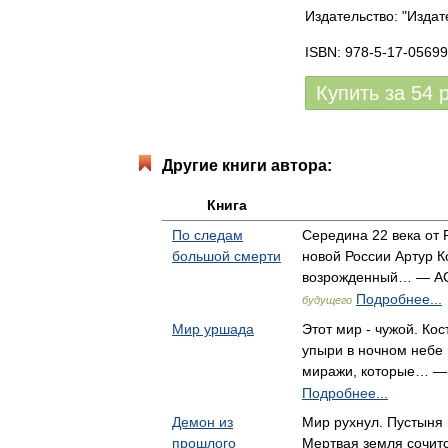
Издательство: "Издат
ISBN: 978-5-17-05699
Купить за
54
Другие книги автора:
Книга
По следам
Середина 22 века от 
большой смерти
новой России Артур Ко
возрожденный… — А
Подробнее...
будущего
Мир уршада
Этот мир - чужой. Ко
упыри в ночном небе
миражи, которые… —
Подробнее...
Демон из
Мир рухнул. Пустыня 
прошлого
Мертвая земля сочит