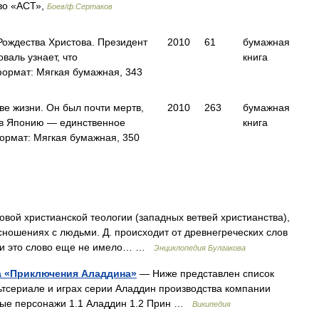
во «АСТ»,
Боев/ф.Сертаков
Рождества Христова. Президент
2010
61
бумажная
валь узнает, что
книга
ормат: Мягкая бумажная, 343
две жизни. Он был почти мертв,
2010
263
бумажная
о в Японию — единственное
книга
ормат: Мягкая бумажная, 350
 христианской теологии (западных ветвей христианства),
ношениях с людьми. Д. происходит от древнегреческих слов
еции это слово еще не имело… …
Энциклопедия Булгакова
а «Приключения Аладдина»
— Ниже представлен список
ьтсериале и играх серии Аладдин производства компании
ные персонажи 1.1 Аладдин 1.2 Прин …
Википедия