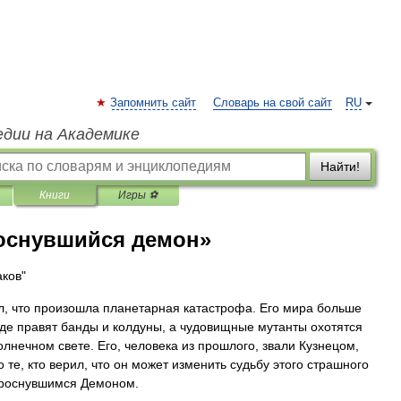
Запомнить сайт
Словарь на свой сайт
RU
едии на Академике
Найти!
Книги
Игры ⚽
роснувшийся демон»
аков"
л, что произошла планетарная катастрофа. Его мира больше
 где правят банды и колдуны, а чудовищные мутанты охотятся
лнечном свете. Его, человека из прошлого, звали Кузнецом,
о те, кто верил, что он может изменить судьбу этого страшного
Проснувшимся Демоном.