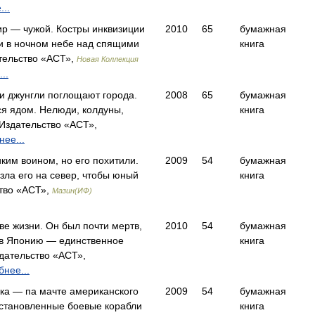
..
 — чужой. Костры инквизиции
2010
65
бумажная
ри в ночном небе над спящими
книга
тельство «АСТ»,
Новая Коллекция
..
и джунгли поглощают города.
2008
65
бумажная
ся ядом. Нелюди, колдуны,
книга
Издательство «АСТ»,
ее...
ким воином, но его похитили.
2009
54
бумажная
зла его на север, чтобы юный
книга
тво «АСТ»,
Мазин(ИФ)
две жизни. Он был почти мертв,
2010
54
бумажная
о в Японию — единственное
книга
дательство «АСТ»,
нее...
ка — па мачте американского
2009
54
бумажная
сстановленные боевые корабли
книга