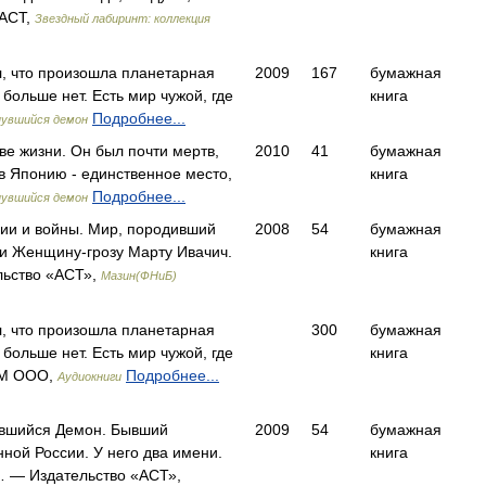
 АСТ,
Звездный лабиринт: коллекция
л, что произошла планетарная
2009
167
бумажная
больше нет. Есть мир чужой, где
книга
Подробнее...
нувшийся демон
две жизни. Он был почти мертв,
2010
41
бумажная
 в Японию - единственное место,
книга
Подробнее...
нувшийся демон
ии и войны. Мир, породивший
2008
54
бумажная
и Женщину-грозу Марту Ивачич.
книга
льство «АСТ»,
Мазин(ФНиБ)
л, что произошла планетарная
300
бумажная
больше нет. Есть мир чужой, где
книга
 М ООО,
Подробнее...
Аудиокниги
увшийся Демон. Бывший
2009
54
бумажная
ной России. У него два имени.
книга
… — Издательство «АСТ»,