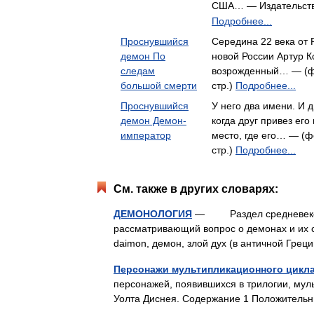
США… — Издательст
Подробнее...
Проснувшийся
Середина 22 века от 
демон По
новой России Артур Ко
следам
возрожденный… — (ф
большой смерти
стр.)
Подробнее...
Проснувшийся
У него два имени. И 
демон Демон-
когда друг привез ег
император
место, где его… — (ф
стр.)
Подробнее...
См. также в других словарях:
ДЕМОНОЛОГИЯ
— Раздел средневековой
рассматривающий вопрос о демонах и их с
daimon, демон, злой дух (в античной Гр
Персонажи мультипликационного цикл
персонажей, появившихся в трилогии, мул
Уолта Диснея. Содержание 1 Положитель