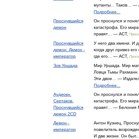
мутанты... Таков… —
Подробнее...
Проснувшийся
Он проснулся и поня
демон
катастрофа. Его мира 
правят… — АСТ,
Прос
Проснувшийся
У него два имени. И 
демон: Демон -
когда друг привез его
император
где его… — АСТ,
Прос
Зов Уршада
Мир Уршада. Мир маг
Ловца Тьмы Рахманн 
Эти двое… — Издате
Подробнее...
Аудиокн.
Он проснулся и поня
Сертаков.
катастрофа. Его мира 
Проснувшийся
правят… — Белония
демон 2CD
Демон -
Антон Кузнец, Просн
император
повелитель возрожден
И две жизни. Он был