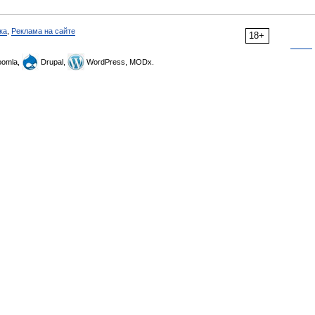
ка
,
Реклама на сайте
18+
omla,
Drupal,
WordPress, MODx.