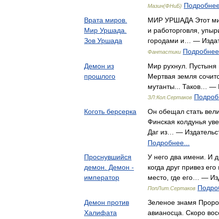
Подробнее.
Мазин(ФНиБ)
Врата миров.
МИР УРШАДА Этот мир
Мир Уршада.
и работорговля, упы
Зов Уршада
городами и… — Изда
Подробнее.
Фантастики
Демон из
Мир рухнул. Пустыня 
прошлого
Мертвая земля сочит
мутанты... Таков… — 
Подробн
ЗЛ:Кол.Сертаков
Коготь берсерка
Он обещал стать вели
Финская колдунья уве
Даг из… — Издательс
Подробнее...
Проснувшийся
У него два имени. И 
демон. Демон -
когда друг привез ег
император
место, где его… — Из
Подроб
ПопЛит.Сертаков
Демон против
Зеленое знамя Проро
Халифата
авианосца. Скоро во