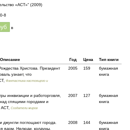
ельство «АСТ»"
(2009)
0-8
руб
в
Описание
Год
Цена
Тип книги
Рождества Христова. Президент
2005
159
бумажная
валь узнает, что
книга
СТ,
Фантастика настоящего и
стры инквизиции и работорговля,
2007
127
бумажная
 над спящими городами и
книга
 АСТ,
Создатели миров
и джунгли поглощают города.
2008
144
бумажная
ся ядом. Нелюди, колдуны,
книга