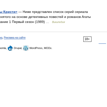
ты Кристи»
— Ниже представлен список серий сериала
, снятого на основе детективных повестей и романов Агаты
жание 1 Первый сезон (1989) …
Википедия
ка
,
Реклама на сайте
18+
omla,
Drupal,
WordPress, MODx.