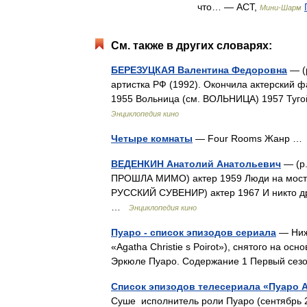
что… — АСТ,
Мини-Шарм
См. также в других словарях:
БЕРЕЗУЦКАЯ Валентина Федоровна
— (р
артистка РФ (1992). Окончила актерский ф
1955 Вольница (см. ВОЛЬНИЦА) 1957 Туго
Энциклопедия кино
Четыре комнаты
— Four Rooms Жанр 
ВЕДЕНКИН Анатолий Анатольевич
— (р.
ПРОШЛА МИМО) актер 1959 Люди на мосту
РУССКИЙ СУВЕНИР) актер 1967 И никто др
…
Энциклопедия кино
Пуаро - список эпизодов сериала
— Ниже
«Agatha Christie s Poirot»), снятого на о
Эркюле Пуаро. Содержание 1 Первый сезо
Список эпизодов телесериала «Пуаро 
Суше исполнитель роли Пуаро (сентябрь 2