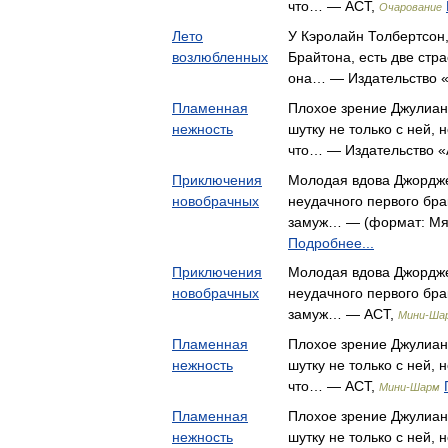
что… — АСТ,
Очарование
Лето
У Кэролайн Толбертсон
возлюбленных
Брайтона, есть две стра
она… — Издательство 
Пламенная
Плохое зрение Джулиан
нежность
шутку не только с ней, 
что… — Издательство 
Приключения
Молодая вдова Джордже
новобрачных
неудачного первого бра
замуж… — (формат: Мяг
Подробнее...
Приключения
Молодая вдова Джордже
новобрачных
неудачного первого бра
замуж… — АСТ,
Мини-Ша
Пламенная
Плохое зрение Джулиан
нежность
шутку не только с ней, 
что… — АСТ,
Мини-Шарм
Пламенная
Плохое зрение Джулиан
нежность
шутку не только с ней, 