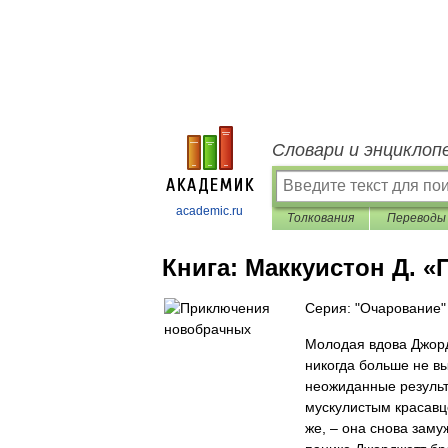
Словари и энциклоп
academic.ru
Толкования
Переводы
Книга:
Маккуистон Д. 
Серия: "Очарование"
Молодая вдова Джорд
никогда больше не в
неожиданные результ
мускулистым красавце
же, – она снова заму