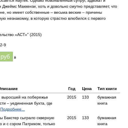
сается наутек. Однако новоявленный супруг, адвокат и
 Джеймс Маккензи, хоть и довольно смутно представляет, что
не, но имеет собственные – весьма веские – причины
ую незнакомку, в которую страстно влюбился с первого
ельство «АСТ»"
(2015)
2-9
руб
в
Описание
Год
Цена
Тип книги
, выросшей на побережье
2015
133
бумажная
сти – уединенная бухта, где
книга
Подробнее...
ы Бакстер сыграло скверную
2015
133
бумажная
но и с сэром Патриком, только
книга