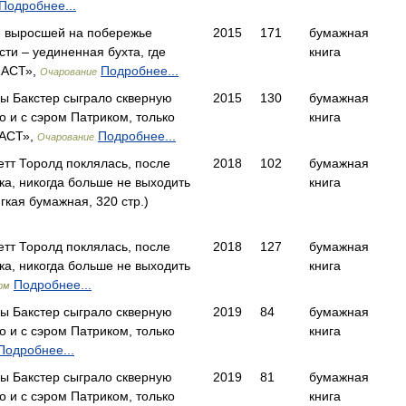
Подробнее...
, выросшей на побережье
2015
171
бумажная
сти – уединенная бухта, где
книга
«АСТ»,
Подробнее...
Очарование
ы Бакстер сыграло скверную
2015
130
бумажная
но и с сэром Патриком, только
книга
«АСТ»,
Подробнее...
Очарование
тт Торолд поклялась, после
2018
102
бумажная
ка, никогда больше не выходить
книга
кая бумажная, 320 стр.)
тт Торолд поклялась, после
2018
127
бумажная
ка, никогда больше не выходить
книга
Подробнее...
рм
ы Бакстер сыграло скверную
2019
84
бумажная
но и с сэром Патриком, только
книга
Подробнее...
ы Бакстер сыграло скверную
2019
81
бумажная
но и с сэром Патриком, только
книга