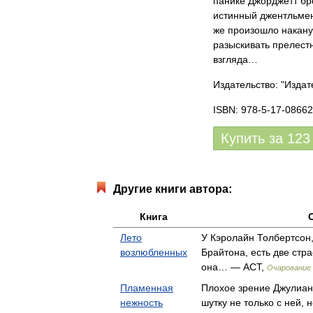
панике Джорджетт бро
истинный джентльмен
же произошло накану
разыскивать прелестн
взгляда…
Издательство: "Издат
ISBN: 978-5-17-08662
Купить за
123
Другие книги автора:
Книга
Лето
У Кэролайн Толбертсон
возлюбленных
Брайтона, есть две стра
она… — АСТ,
Очарование
Пламенная
Плохое зрение Джулиан
нежность
шутку не только с ней, 