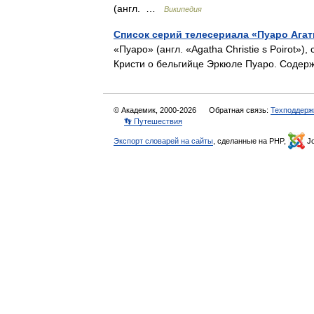
(англ. …
Википедия
Список серий телесериала «Пуаро Ага
«Пуаро» (англ. «Agatha Christie s Poirot»)
Кристи о бельгийце Эркюле Пуаро. Содер
© Академик, 2000-2026
Обратная связь:
Техподдерж
👣 Путешествия
Экспорт словарей на сайты
, сделанные на PHP,
Jo