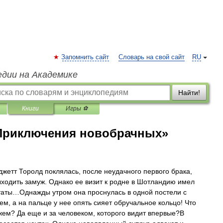
Запомнить сайт
Словарь на свой сайт
RU
едии на Академике
Найти!
Книги
Игры ⚽
«Приключения новобрачных»
жетт Торолд поклялась, после неудачного первого брака,
ыходить замуж. Однако ее визит к родне в Шотландию имел
аты…Однажды утром она проснулась в одной постели с
м, а на пальце у нее опять сияет обручальное кольцо! Что
жем? Да еще и за человеком, которого видит впервые?В