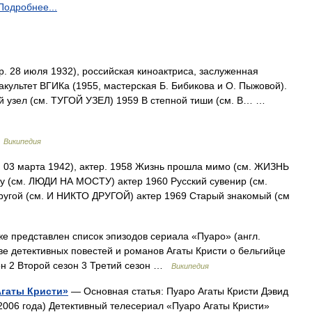
Подробнее...
. 28 июля 1932), российская киноактриса, заслуженная
акультет ВГИКа (1955, мастерская Б. Бибикова и О. Пыжовой).
й узел (см. ТУГОЙ УЗЕЛ) 1959 В степной тиши (см. В… …
…
Википедия
 03 марта 1942), актер. 1958 Жизнь прошла мимо (см. ЖИЗНЬ
 (см. ЛЮДИ НА МОСТУ) актер 1960 Русский сувенир (см.
угой (см. И НИКТО ДРУГОЙ) актер 1969 Старый знакомый (см
 представлен список эпизодов сериала «Пуаро» (англ.
снове детективных повестей и романов Агаты Кристи о бельгийце
н 2 Второй сезон 3 Третий сезон …
Википедия
Агаты Кристи»
— Основная статья: Пуаро Агаты Кристи Дэвид
006 года) Детективный телесериал «Пуаро Агаты Кристи»