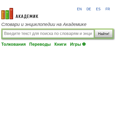
EN
DE
ES
FR
academic.ru
Словари и энциклопедии на Академике
Найти!
Толкования
Переводы
Книги
Игры ⚽