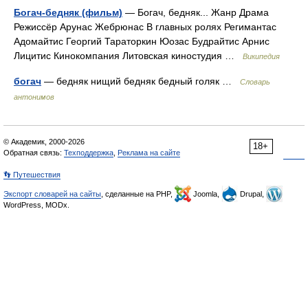
Богач-бедняк (фильм)
— Богач, бедняк... Жанр Драма
Режиссёр Арунас Жебрюнас В главных ролях Регимантас
Адомайтис Георгий Тараторкин Юозас Будрайтис Арнис
Лицитис Кинокомпания Литовская киностудия …
Википедия
богач
— бедняк нищий бедняк бедный голяк …
Словарь
антонимов
© Академик, 2000-2026
18+
Обратная связь:
Техподдержка
,
Реклама на сайте
👣 Путешествия
Экспорт словарей на сайты
, сделанные на PHP,
Joomla,
Drupal,
WordPress, MODx.