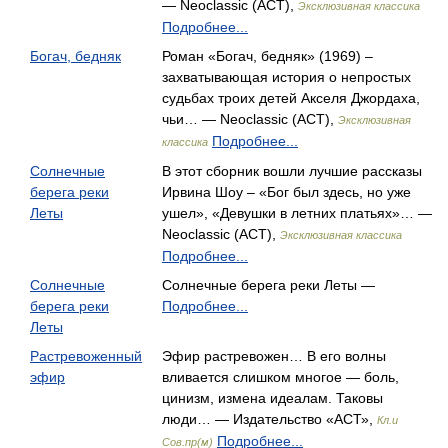
— Neoclassic (АСТ),
Эксклюзивная классика
Подробнее...
Богач, бедняк
Роман «Богач, бедняк» (1969) –
захватывающая история о непростых
судьбах троих детей Акселя Джордаха,
чьи… — Neoclassic (АСТ),
Эксклюзивная
Подробнее...
классика
Солнечные
В этот сборник вошли лучшие рассказы
берега реки
Ирвина Шоу – «Бог был здесь, но уже
Леты
ушел», «Девушки в летних платьях»… —
Neoclassic (АСТ),
Эксклюзивная классика
Подробнее...
Солнечные
Солнечные берега реки Леты —
берега реки
Подробнее...
Леты
Растревоженный
Эфир растревожен… В его волны
эфир
вливается слишком многое — боль,
цинизм, измена идеалам. Таковы
люди… — Издательство «АСТ»,
Кл.и
Подробнее...
Сов.пр(м)