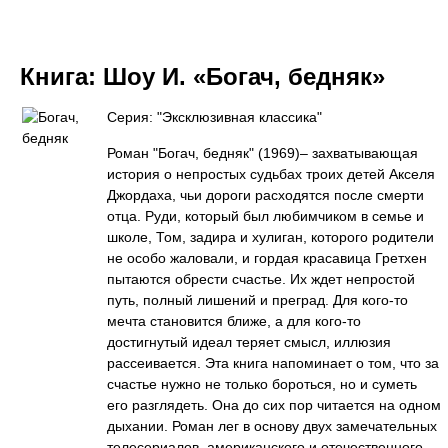
Книга:
Шоу И. «Богач, бедняк»
Серия: "Эксклюзивная классика"
Роман "Богач, бедняк" (1969)– захватывающая
история о непростых судьбах троих детей Акселя
Джордаха, чьи дороги расходятся после смерти
отца. Руди, который был любимчиком в семье и
школе, Том, задира и хулиган, которого родители
не особо жаловали, и гордая красавица Гретхен
пытаются обрести счастье. Их ждет непростой
путь, полный лишений и преград. Для кого-то
мечта становится ближе, а для кого-то
достигнутый идеал теряет смысл, иллюзия
рассеивается. Эта книга напоминает о том, что за
счастье нужно не только бороться, но и суметь
его разглядеть. Она до сих пор читается на одном
дыхании. Роман лег в основу двух замечательных
телесериалов, американского и отечественного,