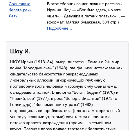
Солнечные
В этот сборник вошли лучшие рассказы
берега реки
Ирвина Шоу — «Бог был здесь, но уже
Леты
ушел», «Девушки в летних платьях»… —
(формат: Мягкая бумажная, 384 стр.)
Подробнее...
Шоу И.
ШÓУ
Ирвин (1913–84), амер. писатель. Роман о 2-й мир.
войне "Молодые львы" (1948), где фашизм истолкован как
свидетельство банкротства прекраснодушных
либеральных иллюзий, игнорирующих глубинную
противоречивость человека и грозную силу фанатизма,
овладевшего толпой. В дилогии "Богач, бедняк" (1970) и
"Нищий, вор" (1977), в ром. "Вечер в Византии" (1973; о
Голливуде), "Воспоминание утраты" (1982)
остросоциальная проблематика (плата за материальный
успех душевными утратами) сочетается с поисками
истоков нравств. возрождения (преим. – в семейном
кругу). Поздняя проза подчас тяготеет к беллетристике.