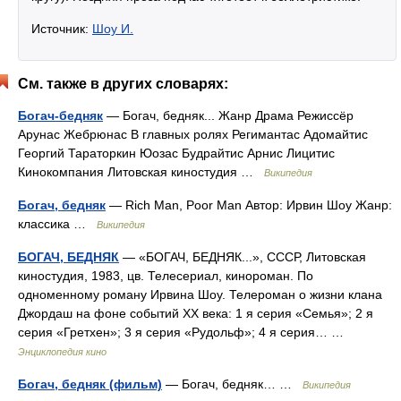
Источник:
Шоу И.
См. также в других словарях:
Богач-бедняк
— Богач, бедняк... Жанр Драма Режиссёр
Арунас Жебрюнас В главных ролях Регимантас Адомайтис
Георгий Тараторкин Юозас Будрайтис Арнис Лицитис
Кинокомпания Литовская киностудия …
Википедия
Богач, бедняк
— Rich Man, Poor Man Автор: Ирвин Шоу Жанр:
классика …
Википедия
БОГАЧ, БЕДНЯК
— «БОГАЧ, БЕДНЯК...», СССР, Литовская
киностудия, 1983, цв. Телесериал, кинороман. По
одноменному роману Ирвина Шоу. Телероман о жизни клана
Джордаш на фоне событий XX века: 1 я серия «Семья»; 2 я
серия «Гретхен»; 3 я серия «Рудольф»; 4 я серия… …
Энциклопедия кино
Богач, бедняк (фильм)
— Богач, бедняк… …
Википедия