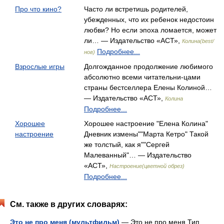
Про что кино?
Часто ли встретишь родителей,
убежденных, что их ребенок недостоин
любви? Но если эпоха ломается, может
ли… — Издательство «АСТ»,
Колина(best/
Подробнее...
нов)
Взрослые игры
Долгожданное продолжение любимого
абсолютно всеми читательни-цами
страны бестселлера Елены Колиной…
— Издательство «АСТ»,
Колина
Подробнее...
Хорошее
Хорошее настроение "Елена Колина"
настроение
Дневник измены""Марта Кетро" Такой
же толстый, как я""Сергей
Малеванный"… — Издательство
«АСТ»,
Настроение(цветной обрез)
Подробнее...
См. также в других словарях:
Это не про меня (мультфильм)
— Это не про меня Тип