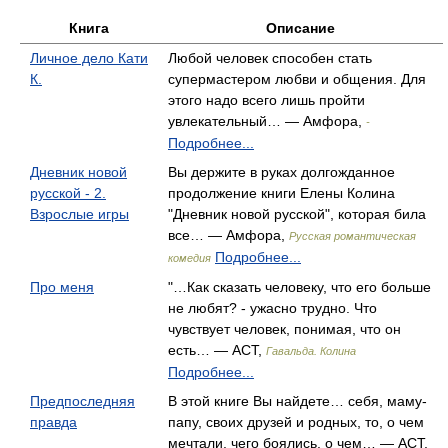
Книга
Описание
Личное дело Кати
Любой человек способен стать
К.
супермастером любви и общения. Для
этого надо всего лишь пройти
увлекательный… — Амфора,
-
Подробнее...
Дневник новой
Вы держите в руках долгожданное
русской - 2.
продолжение книги Елены Колина
Взрослые игры
"Дневник новой русской", которая била
все… — Амфора,
Русская романтическая
Подробнее...
комедия
Про меня
"…Как сказать человеку, что его больше
не любят? - ужасно трудно. Что
чувствует человек, понимая, что он
есть… — АСТ,
Гавальда. Колина
Подробнее...
Предпоследняя
В этой книге Вы найдете… себя, маму-
правда
папу, своих друзей и родных, то, о чем
мечтали, чего боялись, о чем… — АСТ,