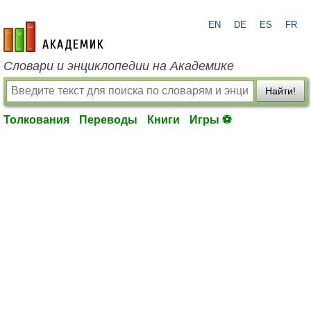
EN
DE
ES
FR
academic.ru
Словари и энциклопедии на Академике
Найти!
Толкования
Переводы
Книги
Игры ⚽