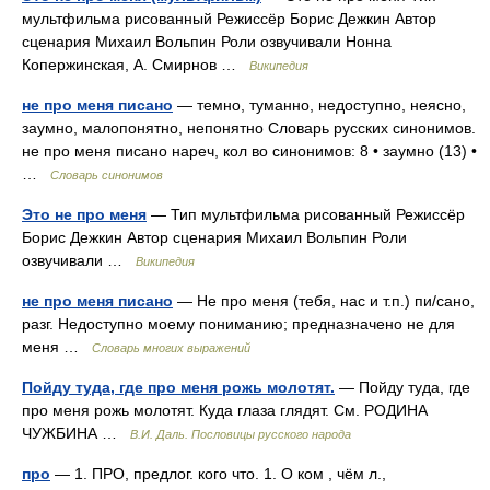
мультфильма рисованный Режиссёр Борис Дежкин Автор
сценария Михаил Вольпин Роли озвучивали Нонна
Копержинская, А. Смирнов …
Википедия
не про меня писано
— темно, туманно, недоступно, неясно,
заумно, малопонятно, непонятно Словарь русских синонимов.
не про меня писано нареч, кол во синонимов: 8 • заумно (13) •
…
Словарь синонимов
Это не про меня
— Тип мультфильма рисованный Режиссёр
Борис Дежкин Автор сценария Михаил Вольпин Роли
озвучивали …
Википедия
не про меня писано
— Не про меня (тебя, нас и т.п.) пи/сано,
разг. Недоступно моему пониманию; предназначено не для
меня …
Словарь многих выражений
Пойду туда, где про меня рожь молотят.
— Пойду туда, где
про меня рожь молотят. Куда глаза глядят. См. РОДИНА
ЧУЖБИНА …
В.И. Даль. Пословицы русского народа
про
— 1. ПРО, предлог. кого что. 1. О ком , чём л.,