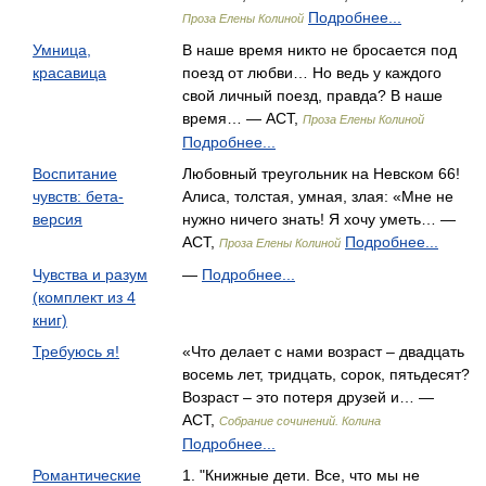
Подробнее...
Проза Елены Колиной
Умница,
В наше время никто не бросается под
красавица
поезд от любви… Но ведь у каждого
свой личный поезд, правда? В наше
время… — АСТ,
Проза Елены Колиной
Подробнее...
Воспитание
Любовный треугольник на Невском 66!
чувств: бета-
Алиса, толстая, умная, злая: «Мне не
версия
нужно ничего знать! Я хочу уметь… —
АСТ,
Подробнее...
Проза Елены Колиной
Чувства и разум
—
Подробнее...
(комплект из 4
книг)
Требуюсь я!
«Что делает с нами возраст – двадцать
восемь лет, тридцать, сорок, пятьдесят?
Возраст – это потеря друзей и… —
АСТ,
Собрание сочинений. Колина
Подробнее...
Романтические
1. "Книжные дети. Все, что мы не