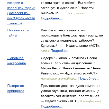
истории с
хотели знать о сексе" . Вы любите
капелькой горечи
заглянуть в чужое окно? Навести
(комплект из 5
бинокль на… — АСТ,
Колина
книг) (количество
Подробнее...
томов: 5)
Наивны наши
Вам бы хотелось узнать, что
тайны
происходит в большом красивом доме
за высоким кирпичным забором?
Культовый… — Издательство «АСТ»,
Подробнее...
Колина
Любовное
Содерж.: ЛюбоФ и бруШба / Елена
настроение
Колина. Когнитивный диссонанс /
Марта Кетро. Книга блаженств / Анна
Ривелотэ… — Издательство «АСТ»,
Подробнее...
Настроение(цветной обрез)
Питерская
Прелестная девочка, душа компании,
принцесса
умная глупышка, нежная изменница,
талантливая лентяйка, обаятельная…
— Издательство «АСТ»,
Колина(best/нов)
Подробнее...