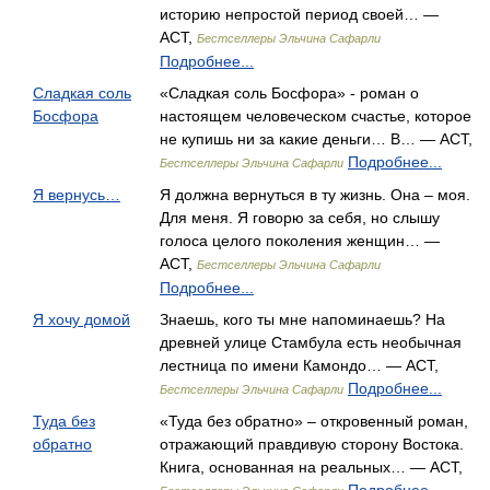
историю непростой период своей… —
АСТ,
Бестселлеры Эльчина Сафарли
Подробнее...
Сладкая соль
«Сладкая соль Босфора» - роман о
Босфора
настоящем человеческом счастье, которое
не купишь ни за какие деньги… В… — АСТ,
Подробнее...
Бестселлеры Эльчина Сафарли
Я вернусь…
Я должна вернуться в ту жизнь. Она – моя.
Для меня. Я говорю за себя, но слышу
голоса целого поколения женщин… —
АСТ,
Бестселлеры Эльчина Сафарли
Подробнее...
Я хочу домой
Знаешь, кого ты мне напоминаешь? На
древней улице Стамбула есть необычная
лестница по имени Камондо… — АСТ,
Подробнее...
Бестселлеры Эльчина Сафарли
Туда без
«Туда без обратно» – откровенный роман,
обратно
отражающий правдивую сторону Востока.
Книга, основанная на реальных… — АСТ,