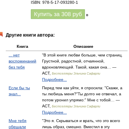
ISBN: 978-5-17-093280-1
Купить за
308
руб
в
Другие книги автора:
Книга
Описание
... нет
"В этой книге любви больше, чем страниц.
воспоминаний
Грустной, радостной, отчаянной,
без тебя
вдохновляющей. Такой, какая она… —
АСТ,
Бестселлеры Эльчина Сафарли
Подробнее...
Если бы ты
Перед тем как уйти, я спросила: "Скажи, а
знал...
ты любишь меня?"Ты долго не отвечал, а
потом уронил упрямо:" Мне с тобой… —
АСТ,
Бестселлеры Эльчина Сафарли
Подробнее...
Мне тебя
"Это я. Скрываться и врать, что это всего
обещали
лишь образ, смешно. Вместил в эту