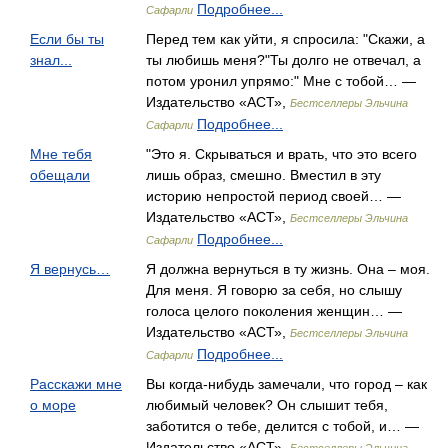
Подробнее...
Сафарли
Если бы ты
Перед тем как уйти, я спросила: "Скажи, а
знал...
ты любишь меня?"Ты долго не отвечал, а
потом уронил упрямо:" Мне с тобой… —
Издательство «АСТ»,
Бестселлеры Эльчина
Подробнее...
Сафарли
Мне тебя
"Это я. Скрываться и врать, что это всего
обещали
лишь образ, смешно. Вместил в эту
историю непростой период своей… —
Издательство «АСТ»,
Бестселлеры Эльчина
Подробнее...
Сафарли
Я вернусь…
Я должна вернуться в ту жизнь. Она – моя.
Для меня. Я говорю за себя, но слышу
голоса целого поколения женщин… —
Издательство «АСТ»,
Бестселлеры Эльчина
Подробнее...
Сафарли
Расскажи мне
Вы когда-нибудь замечали, что город – как
о море
любимый человек? Он слышит тебя,
заботится о тебе, делится с тобой, и… —
Издательство «АСТ»,