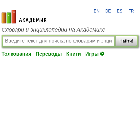
EN
DE
ES
FR
academic.ru
Словари и энциклопедии на Академике
Найти!
Толкования
Переводы
Книги
Игры ⚽