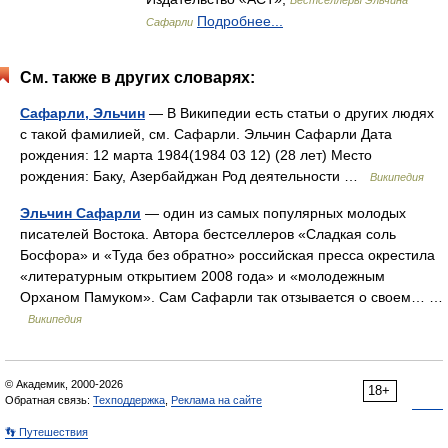
Бестселлеры Эльчина
Подробнее...
Сафарли
См. также в других словарях:
Сафарли, Эльчин
— В Википедии есть статьи о других людях
с такой фамилией, см. Сафарли. Эльчин Сафарли Дата
рождения: 12 марта 1984(1984 03 12) (28 лет) Место
рождения: Баку, Азербайджан Род деятельности …
Википедия
Эльчин Сафарли
— один из самых популярных молодых
писателей Востока. Автора бестселлеров «Сладкая соль
Босфора» и «Туда без обратно» российская пресса окрестила
«литературным открытием 2008 года» и «молодежным
Орханом Памуком». Сам Сафарли так отзывается о своем… …
Википедия
© Академик, 2000-2026
18+
Обратная связь:
Техподдержка
,
Реклама на сайте
👣 Путешествия